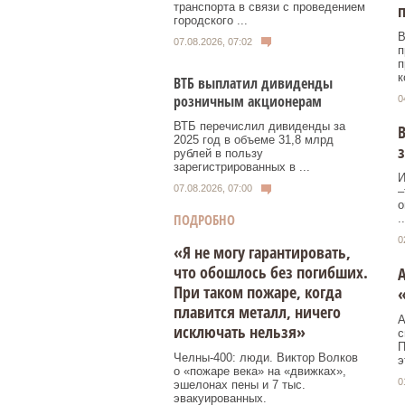
транспорта в связи с проведением
городского ...
В
07.08.2026, 07:02
п
п
к
ВТБ выплатил дивиденды
розничным акционерам
0
ВТБ перечислил дивиденды за
В
2025 год в объеме 31,8 млрд
з
рублей в пользу
зарегистрированных в ...
И
07.08.2026, 07:00
–
о
ПОДРОБНО
..
0
«Я не могу гарантировать,
что обошлось без погибших.
А
При таком пожаре, когда
«
плавится металл, ничего
А
исключать нельзя»
с
П
Челны-400: люди. Виктор Волков
э
о «пожаре века» на «движках»,
0
эшелонах пены и 7 тыс.
эвакуированных.