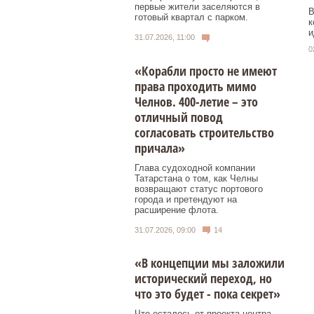
первые жители заселяются в
В
готовый квартал с парком.
к
и
31.07.2026, 11:00
0
«Корабли просто не имеют
права проходить мимо
Челнов. 400-летие – это
отличный повод
согласовать строительство
причала»
Глава судоходной компании
Татарстана о том, как Челны
возвращают статус портового
города и претендуют на
расширение флота.
31.07.2026, 09:00
14
«В концепции мы заложили
исторический переход, но
что это будет - пока секрет»
Что осталось от проекта центра,