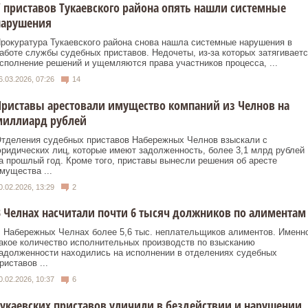
 приставов Тукаевского района опять нашли системные
нарушения
рокуратура Тукаевского района снова нашла системные нарушения в
аботе службы судебных приставов. Недочеты, из-за которых затягиваетс
сполнение решений и ущемляются права участников процесса, ...
6.03.2026, 07:26
14
риставы арестовали имущество компаний из Челнов на
миллиард рублей
тделения судебных приставов Набережных Челнов взыскали с
ридических лиц, которые имеют задолженность, более 3,1 млрд рублей
а прошлый год. Кроме того, приставы вынесли решения об аресте
мущества ...
0.02.2026, 13:29
2
 Челнах насчитали почти 6 тысяч должников по алиментам
 Набережных Челнах более 5,6 тыс. неплательщиков алиментов. Именн
акое количество исполнительных производств по взысканию
адолженности находились на исполнении в отделениях судебных
риставов ...
0.02.2026, 10:37
6
укаевских приставов уличили в бездействии и нарушении