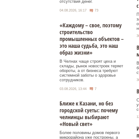
отсутствия денег.
с
04.08.2026, 16:17
73
П
з
«Каждому – свое, поэтому
о
н
строительство
3
промышленных объектов –
это наша судьба, это наш
В
образ жизни»
м
В Челнах чаще строят цеха и
В
склады, рынок новостроек теряет
б
обороты, а от бизнеса требуют
с
системной заботы о здоровье
сотрудников.
3
03.08.2026, 13:44
7
В
С
Ближе к Казани, но без
у
городской суеты: почему
с
челнинцы выбирают
1
«Новый свет»
И
Более половины домов первого
микрорайона уже построены, а