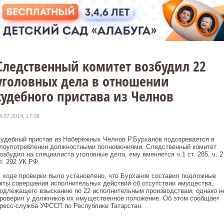
Следственный комитет возбудил 22
уголовных дела в отношении
судебного пристава из Челнов
4.07.2014, 17:08
удебный пристав из Набережных Челнов Р.Бурханов подозревается в
лоупотреблении должностными полномочиями. Следственный комитет
озбудил на специалиста уголовные дела, ему вменяется ч.1 ст. 285, ч. 2
т. 292 УК РФ.
 ходе проверки было установлено, что Бурханов составил подложные
кты совершения исполнительных действий об отсутствии имущества,
одлежащего взысканию по 22 исполнительным производствам, однако н
роверил у должников их имущественное положение. Об этом сообщает
ресс-служба УФССП по Республике Татарстан.