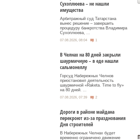
Сухоплюева – не нашли
имущества
Арбитражный суд Татарстана
вынес решение – завершить
процедуру банкротства Владимира
Сухоплюева, ...
07.08.2026, 08:04
1
В Челнах на 80 дней закрыли
шаурмичную – в еде нашли
сальмонеллу
Горсуд Набережных Челнов
приостановил деятельность
шаурмичной «Raketa. Time to fly»
на 80 дней. ...
07.08.2026, 07:39
2
Дороги в районе майдана
перекроют из-за празднования
Дня строителей
В Набережных Челнах будет
П
временно ограничено движение