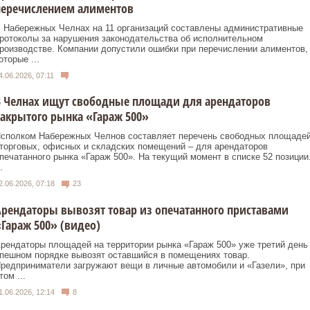
перечислением алиментов
 Набережных Челнах на 11 организаций составлены административные
ротоколы за нарушения законодательства об исполнительном
роизводстве. Компании допустили ошибки при перечислении алиментов,
оторые ...
4.06.2026, 07:11
 Челнах ищут свободные площади для арендаторов
акрытого рынка «Гараж 500»
сполком Набережных Челнов составляет перечень свободных площаде
торговых, офисных и складских помещений – для арендаторов
печатанного рынка «Гараж 500». На текущий момент в списке 52 позиции
.
2.06.2026, 07:18
23
рендаторы вывозят товар из опечатанного приставами
Гараж 500» (видео)
рендаторы площадей на территории рынка «Гараж 500» уже третий день
пешном порядке вывозят оставшийся в помещениях товар.
редприниматели загружают вещи в личные автомобили и «Газели», при
том ...
1.06.2026, 12:14
8