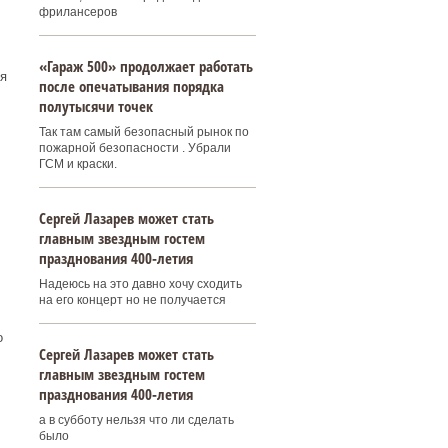
фрилансеров
«Гараж 500» продолжает работать
я
после опечатывания порядка
полутысячи точек
Так там самый безопасный рынок по
пожарной безопасности . Убрали
ГСМ и краски.
Сергей Лазарев может стать
главным звездным гостем
празднования 400‑летия
Надеюсь на это давно хочу сходить
на его концерт но не получается
о
Сергей Лазарев может стать
главным звездным гостем
празднования 400‑летия
а в субботу нельзя что ли сделать
было