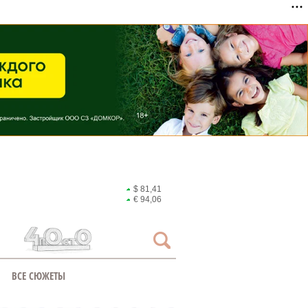
$ 81,41
€ 94,06
ВСЕ СЮЖЕТЫ