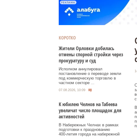
РЕКЛАМА
КОРОТКО
Жители Орловки добилась
отмены спорной стройки через
прокуратуру и суд
Исполком аннулировал
1
постановление о переводе земли
под коммерческую торговлю в
частном секторе ...
С
з
07.08.2026, 10:09
в
с
К юбилею Челнов на Табеева
В
увеличат число площадок для
а
активностей
п
п
В Набережных Челнах в рамках
п
подготовки к празднованию
400‑летия города на набережной