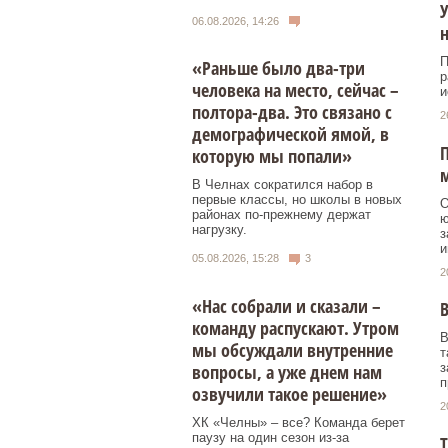
У
06.08.2026, 14:26
П
«Раньше было два-три
р
человека на место, сейчас –
и
полтора-два. Это связано с
2
демографической ямой, в
П
которую мы попали»
В Челнах сократился набор в
первые классы, но школы в новых
О
районах по-прежнему держат
ю
нагрузку.
з
и
05.08.2026, 15:28
3
2
«Нас собрали и сказали –
В
команду распускают. Утром
В
мы обсуждали внутренние
т
вопросы, а уже днем нам
з
п
озвучили такое решение»
2
ХК «Челны» – все? Команда берет
паузу на один сезон из-за
Т