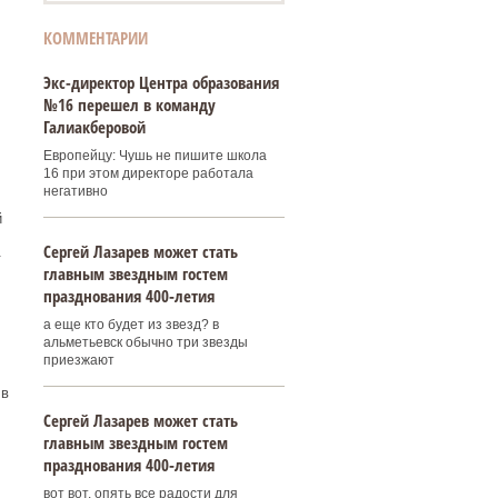
КОММЕНТАРИИ
Экс-директор Центра образования
№16 перешел в команду
Галиакберовой
Европейцу: Чушь не пишите школа
16 при этом директоре работала
негативно
й
Сергей Лазарев может стать
.
главным звездным гостем
празднования 400‑летия
а еще кто будет из звезд? в
альметьевск обычно три звезды
приезжают
 в
Сергей Лазарев может стать
главным звездным гостем
празднования 400‑летия
вот вот, опять все радости для