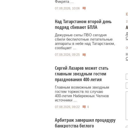
Фикрята ...
07.08.2026, 10:06
Над Татарстаном второй день
1
подряд сбивают БПЛА
А
Д
Дежурные силы ПВО сегодня
О
сбили беспилотные летательные
аппараты в небе над Татарстаном,
сообщает ...
0
Н
07.08.2026, 09:25
О
Сергей Лазарев может стать
главным звездным гостем
празднования 400‑летия
Главным возможным звездным
гостем торжеств по случаю
400‑летия Набережных Челнов
источники ...
07.08.2026, 09:22
4
Арбитраж завершил процедуру
банкротства беглого