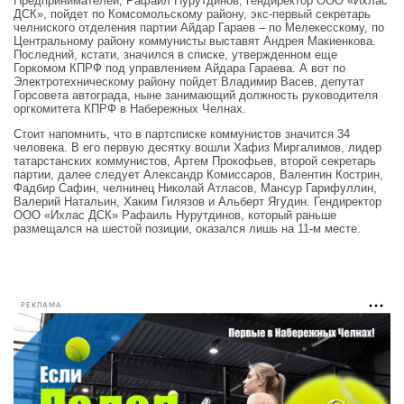
Предпринимателей, Рафаил Нурутдинов, гендиректор ООО «Ихлас
ДСК», пойдет по Комсомольскому району, экс-первый секретарь
челниского отделения партии Айдар Гараев – по Мелекесскому, по
Центральному району коммунисты выставят Андрея Макиенкова.
Последний, кстати, значился в списке, утвержденном еще
Горкомом КПРФ под управлением Айдара Гараева. А вот по
Электротехническому району пойдет Владимир Васев, депутат
Горсовета автограда, ныне занимающий должность руководителя
оргкомитета КПРФ в Набережных Челнах.
Стоит напомнить, что в партсписке коммунистов значится 34
человека. В его первую десятку вошли Хафиз Миргалимов, лидер
татарстанских коммунистов, Артем Прокофьев, второй секретарь
партии, далее следует Александр Комиссаров, Валентин Кострин,
Фадбир Сафин, челнинец Николай Атласов, Мансур Гарифуллин,
Валерий Натальин, Хаким Гилязов и Альберт Ягудин. Гендиректор
ООО «Ихлас ДСК» Рафаиль Нурутдинов, который раньше
размещался на шестой позиции, оказался лишь на 11-м месте.
РЕКЛАМА