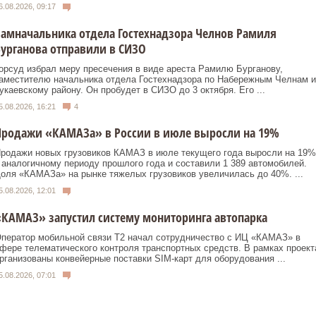
6.08.2026, 09:17
амначальника отдела Гостехнадзора Челнов Рамиля
урганова отправили в СИЗО
орсуд избрал меру пресечения в виде ареста Рамилю Бурганову,
аместителю начальника отдела Гостехнадзора по Набережным Челнам и
укаевскому району. Он пробудет в СИЗО до 3 октября. Его ...
5.08.2026, 16:21
4
Продажи «КАМАЗа» в России в июле выросли на 19%
родажи новых грузовиков КАМАЗ в июле текущего года выросли на 19%
 аналогичному периоду прошлого года и составили 1 389 автомобилей.
оля «КАМАЗа» на рынке тяжелых грузовиков увеличилась до 40%. ...
5.08.2026, 12:01
КАМАЗ» запустил систему мониторинга автопарка
ператор мобильной связи T2 начал сотрудничество с ИЦ «КАМАЗ» в
фере телематического контроля транспортных средств. В рамках проект
рганизованы конвейерные поставки SIM‑карт для оборудования ...
5.08.2026, 07:01