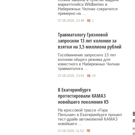
маркетплейса Wildberries в
Набережных Челнах сократился
примерно на ...
07.08.2026, 13:48
1
Травматологу Грязновой
запросили 13 лет колонии за
взятки на 3,5 миллиона рублей
Гособвинение запросило 13 лет
колонии общего режима для
известного в Набережных Челнах
травматолога ...
07.08.2026, 13:03
14
В Екатеринбурге
протестировали КАМАЗ
новейшего поколения К5
На кроссовой трассе «Гора
В
Пильная» в Екатеринбурге прошел
п
тест-драйв автомобилей КАМАЗ
новейшего ...
Н
07.08.2026, 11:52
а