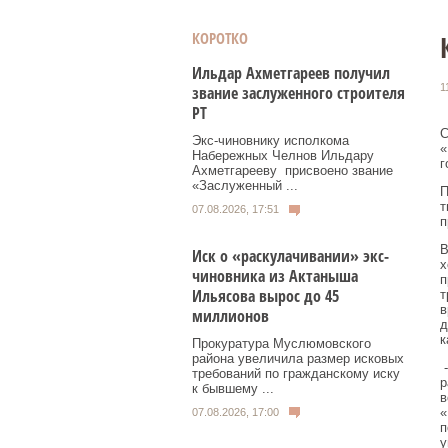
КОРОТКО
Ильдар Ахметгареев получил
1
звание заслуженного строителя
РТ
С
Экс‑чиновнику исполкома
«
Набережных Челнов Ильдару
г
Ахметгарееву присвоено звание
«Заслуженный ...
П
т
07.08.2026, 17:51
п
В
Иск о «раскулачивании» экс-
х
чиновника из Актаныша
п
Ильясова вырос до 45
т
в
миллионов
д
к
Прокуратура Муслюмовского
района увеличила размер исковых
-
требований по гражданскому иску
р
к бывшему ...
в
«
07.08.2026, 17:00
п
у