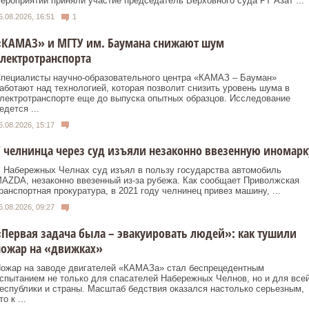
ероприятии приняли участие председатель Верховного суда РТ Азат ...
6.08.2026, 16:51
1
«КАМАЗ» и МГТУ им. Баумана снижают шум
лектротранспорта
пециалисты научно-образовательного центра «КАМАЗ – Бауман»
аботают над технологией, которая позволит снизить уровень шума в
лектротранспорте еще до выпуска опытных образцов. Исследование
едется ...
6.08.2026, 15:17
 челнинца через суд изъяли незаконно ввезенную иномарк
 Набережных Челнах суд изъял в пользу государства автомобиль
AZDA, незаконно ввезенный из‑за рубежа. Как сообщает Приволжская
ранспортная прокуратура, в 2021 году челнинец привез машину, ...
6.08.2026, 09:27
Первая задача была – эвакуировать людей»: как тушили
пожар на «движках»
ожар на заводе двигателей «КАМАЗа» стал беспрецедентным
спытанием не только для спасателей Набережных Челнов, но и для все
еспублики и страны. Масштаб бедствия оказался настолько серьезным,
то к ...