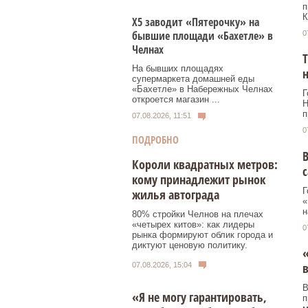
п
К
Х5 заводит «Пятерочку» на
бывшие площади «Бахетле» в
0
Челнах
Т
На бывших площадях
н
супермаркета домашней еды
«Бахетле» в Набережных Челнах
Г
откроется магазин ...
Н
п
07.08.2026, 11:51
0
ПОДРОБНО
В
Короли квадратных метров:
кому принадлежит рынок
Г
жилья автограда
«
н
80% стройки Челнов на плечах
«четырех китов»: как лидеры
0
рынка формируют облик города и
диктуют ценовую политику.
«
в
07.08.2026, 15:04
В
«Я не могу гарантировать,
п