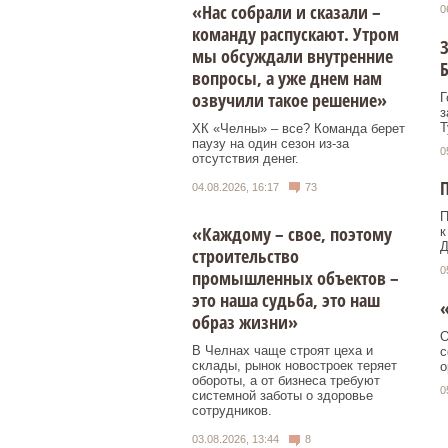
«Нас собрали и сказали –
0
команду распускают. Утром
З
мы обсуждали внутренние
Б
вопросы, а уже днем нам
озвучили такое решение»
Г
з
Т
ХК «Челны» – все? Команда берет
паузу на один сезон из-за
0
отсутствия денег.
04.08.2026, 16:17
73
П
«Каждому – свое, поэтому
к
Д
строительство
0
промышленных объектов –
это наша судьба, это наш
«
образ жизни»
О
В Челнах чаще строят цеха и
с
склады, рынок новостроек теряет
о
обороты, а от бизнеса требуют
0
системной заботы о здоровье
сотрудников.
03.08.2026, 13:44
8