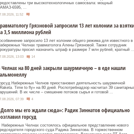
редоставлены три высокотехнологичных самосвала: мощный
АМАЗ-6595, ...
7.08.2026, 11:52
равматологу Грязновой запросили 13 лет колонии за взятк
а 3,5 миллиона рублей
особвинение запросило 13 лет колонии общего режима для известного в
абережных Челнах травматолога Алены Грязновой. Также сотрудник
рокуратуры просил назначить штраф в размере 7 млн рублей, кратный ..
7.08.2026, 13:03
14
 Челнах на 80 дней закрыли шаурмичную – в еде нашли
сальмонеллу
орсуд Набережных Челнов приостановил деятельность шаурмичной
Raketa. Time to fly» на 80 дней. Роспотребнадзор насчитал 39 санитарны
арушений. В их числе – смешение потоков сырья и готовой ...
7.08.2026, 07:39
4
Долго мы его ждали сюда»: Радик Зиннатов официально
озглавил горсуд
 Набережных Челнах состоялось официальное представление нового
редседателя городского суда Радика Зиннатова. В торжественном