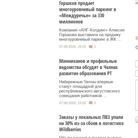
Горшков продает
п
многоуровневый паркинг в
«Междуречье» за 330
миллионов
Компания «АНГ-Холдинг» Алексея
Горшкова выставила на продажу
многоуровневый паркинг в ЖК ...
07.08.2026, 16:29
2
О
Минниханов и профильные
ведомства обсудят в Челнах
развитие образования РТ
Набережные Челны впервые
станут площадкой для
республиканского августовского
совещания работников ...
07.08.2026, 15:02
5
Заказы у локальных ПВЗ упали
на 30% из-за сбоев в логистике
Wildberries
Объем заказов в пунктах выдачи