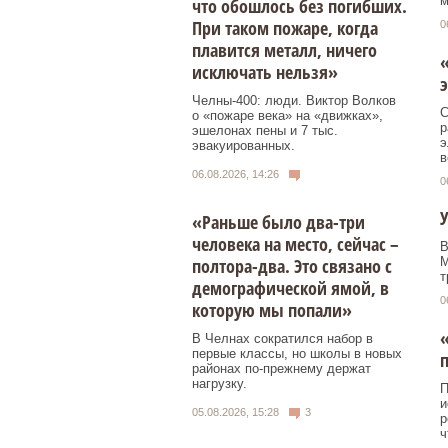
м
что обошлось без погибших.
При таком пожаре, когда
0
плавится металл, ничего
исключать нельзя»
э
Челны-400: люди. Виктор Волков
С
о «пожаре века» на «движках»,
р
эшелонах пены и 7 тыс.
э
эвакуированных.
в
06.08.2026, 14:26
0
У
«Раньше было два-три
человека на место, сейчас –
В
полтора-два. Это связано с
M
т
демографической ямой, в
0
которую мы попали»
«
В Челнах сократился набор в
первые классы, но школы в новых
районах по-прежнему держат
нагрузку.
П
и
05.08.2026, 15:28
3
р
ч