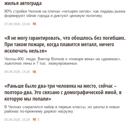
жилья автограда
80% стройки Челнов на плечах «четырех китов»: как лидеры рынка
формируют облик города и диктуют ценовую политику.
07.08.2026, 15:04
«Я не могу гарантировать, что обошлось без погибших.
При таком пожаре, когда плавится металл, ничего
исключать нельзя»
Челны-400: люди. Виктор Волков о «пожаре века» на «движках»,
эшелонах пены и 7 тыс. эвакуированных.
06.08.2026, 14:26
«Раньше было два-три человека на место, сейчас –
полтора-два. Это связано с демографической ямой, в
которую мы попали»
В Челнах сократился набор в первые классы, но школы в новых
районах по-прежнему держат нагрузку.
05.08.2026, 15:28
3