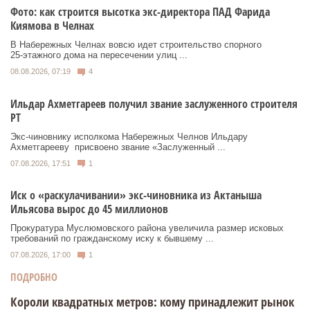
Фото: как строится высотка экс-директора ПАД Фарида
Киямова в Челнах
В Набережных Челнах вовсю идет строительство спорного
25‑этажного дома на пересечении улиц ...
08.08.2026, 07:19
4
Ильдар Ахметгареев получил звание заслуженного строителя
РТ
Экс‑чиновнику исполкома Набережных Челнов Ильдару
Ахметгарееву присвоено звание «Заслуженный ...
07.08.2026, 17:51
1
Иск о «раскулачивании» экс-чиновника из Актаныша
Ильясова вырос до 45 миллионов
Прокуратура Муслюмовского района увеличила размер исковых
требований по гражданскому иску к бывшему ...
07.08.2026, 17:00
1
ПОДРОБНО
Короли квадратных метров: кому принадлежит рынок