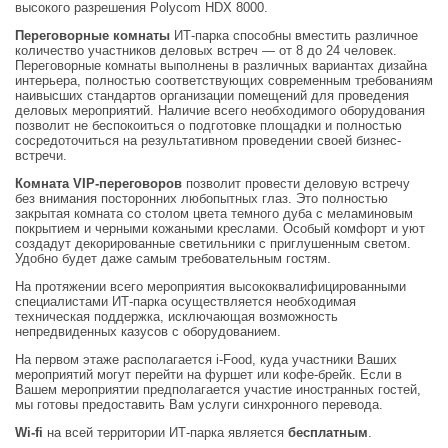
высокого разрешения Polycom HDX 8000.
Переговорные комнаты
ИТ-парка способны вместить различное
количество участников деловых встреч — от 8 до 24 человек.
Переговорные комнаты выполнены в различных вариантах дизайна
интерьера, полностью соответствующих современным требованиям
наивысших стандартов организации помещений для проведения
деловых мероприятий. Наличие всего необходимого оборудования
позволит не беспокоиться о подготовке площадки и полностью
сосредоточиться на результативном проведении своей бизнес-
встречи.
Комната VIP-переговоров
позволит провести деловую встречу
без внимания посторонних любопытных глаз. Это полностью
закрытая комната со столом цвета темного дуба с меламиновым
покрытием и черными кожаными креслами. Особый комфорт и уют
создадут декорированные светильники с приглушенным светом.
Удобно будет даже самым требовательным гостям.
На протяжении всего мероприятия высококвалифицированными
специалистами ИТ-парка осуществляется необходимая
техническая поддержка, исключающая возможность
непредвиденных казусов с оборудованием.
На первом этаже располагается i-Food, куда участники Ваших
мероприятий могут перейти на фуршет или кофе-брейк. Если в
Вашем мероприятии предполагается участие иностранных гостей,
мы готовы предоставить Вам услуги синхронного перевода.
Wi-fi
на всей территории ИТ-парка является
бесплатным
.