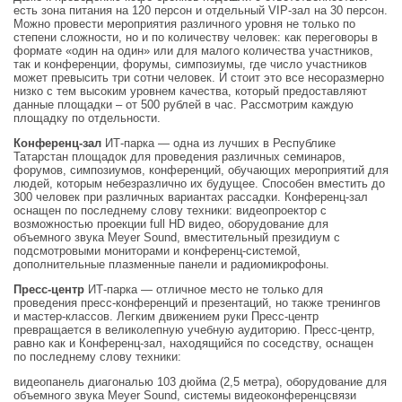
есть зона питания на 120 персон и отдельный VIP-зал на 30 персон.
Можно провести мероприятия различного уровня не только по
степени сложности, но и по количеству человек: как переговоры в
формате «один на один» или для малого количества участников,
так и конференции, форумы, симпозиумы, где число участников
может превысить три сотни человек. И стоит это все несоразмерно
низко с тем высоким уровнем качества, который предоставляют
данные площадки – от 500 рублей в час. Рассмотрим каждую
площадку по отдельности.
Конференц-зал
ИТ-парка — одна из лучших в Республике
Татарстан площадок для проведения различных семинаров,
форумов, симпозиумов, конференций, обучающих мероприятий для
людей, которым небезразлично их будущее. Способен вместить до
300 человек при различных вариантах рассадки. Конференц-зал
оснащен по последнему слову техники: видеопроектор с
возможностью проекции full HD видео, оборудование для
объемного звука Meyer Sound, вместительный президиум с
подсмотровыми мониторами и конференц-системой,
дополнительные плазменные панели и радиомикрофоны.
Пресс-центр
ИТ-парка — отличное место не только для
проведения пресс-конференций и презентаций, но также тренингов
и мастер-классов. Легким движением руки Пресс-центр
превращается в великолепную учебную аудиторию. Пресс-центр,
равно как и Конференц-зал, находящийся по соседству, оснащен
по последнему слову техники:
видеопанель диагональю 103 дюйма (2,5 метра), оборудование для
объемного звука Meyer Sound, системы видеоконференцсвязи