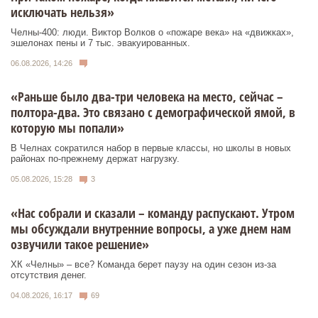
исключать нельзя»
Челны-400: люди. Виктор Волков о «пожаре века» на «движках»,
эшелонах пены и 7 тыс. эвакуированных.
06.08.2026, 14:26
«Раньше было два-три человека на место, сейчас –
полтора-два. Это связано с демографической ямой, в
которую мы попали»
В Челнах сократился набор в первые классы, но школы в новых
районах по-прежнему держат нагрузку.
05.08.2026, 15:28
3
«Нас собрали и сказали – команду распускают. Утром
мы обсуждали внутренние вопросы, а уже днем нам
озвучили такое решение»
ХК «Челны» – все? Команда берет паузу на один сезон из-за
отсутствия денег.
04.08.2026, 16:17
69