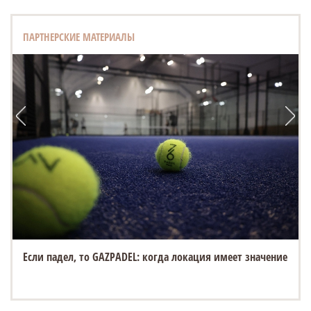
ПАРТНЕРСКИЕ МАТЕРИАЛЫ
Если падел, то GAZPADEL: когда локация имеет значение
«Белый город» открывает новую площадку на Спасской
ярмарке в Елабуге