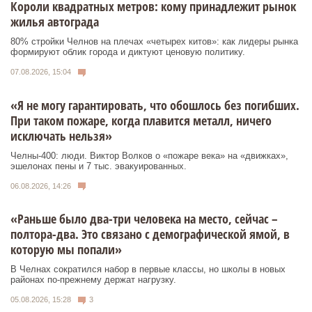
Короли квадратных метров: кому принадлежит рынок
жилья автограда
80% стройки Челнов на плечах «четырех китов»: как лидеры рынка
формируют облик города и диктуют ценовую политику.
07.08.2026, 15:04
«Я не могу гарантировать, что обошлось без погибших.
При таком пожаре, когда плавится металл, ничего
исключать нельзя»
Челны-400: люди. Виктор Волков о «пожаре века» на «движках»,
эшелонах пены и 7 тыс. эвакуированных.
06.08.2026, 14:26
«Раньше было два-три человека на место, сейчас –
полтора-два. Это связано с демографической ямой, в
которую мы попали»
В Челнах сократился набор в первые классы, но школы в новых
районах по-прежнему держат нагрузку.
05.08.2026, 15:28
3