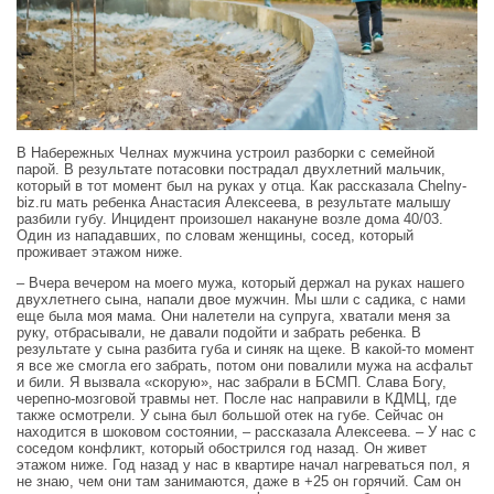
В Набережных Челнах мужчина устроил разборки с семейной
парой. В результате потасовки пострадал двухлетний мальчик,
который в тот момент был на руках у отца. Как рассказала Сhelny-
biz.ru мать ребенка Анастасия Алексеева, в результате малышу
разбили губу. Инцидент произошел накануне возле дома 40/03.
Один из нападавших, по словам женщины, сосед, который
проживает этажом ниже.
– Вчера вечером на моего мужа, который держал на руках нашего
двухлетнего сына, напали двое мужчин. Мы шли с садика, с нами
еще была моя мама. Они налетели на супруга, хватали меня за
руку, отбрасывали, не давали подойти и забрать ребенка. В
результате у сына разбита губа и синяк на щеке. В какой-то момент
я все же смогла его забрать, потом они повалили мужа на асфальт
и били. Я вызвала «скорую», нас забрали в БСМП. Слава Богу,
черепно-мозговой травмы нет. После нас направили в КДМЦ, где
также осмотрели. У сына был большой отек на губе. Сейчас он
находится в шоковом состоянии, – рассказала Алексеева. – У нас с
соседом конфликт, который обострился год назад. Он живет
этажом ниже. Год назад у нас в квартире начал нагреваться пол, я
не знаю, чем они там занимаются, даже в +25 он горячий. Сам он