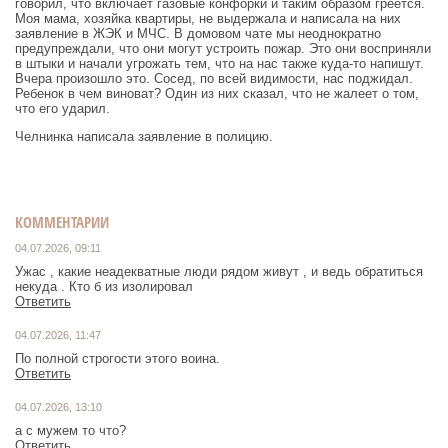
говорил, что включает газовые конфорки и таким образом греется.
Моя мама, хозяйка квартиры, не выдержала и написала на них
заявление в ЖЭК и МЧС. В домовом чате мы неоднократно
предупреждали, что они могут устроить пожар. Это они восприняли
в штыки и начали угрожать тем, что на нас также куда-то напишут.
Вчера произошло это. Сосед, по всей видимости, нас поджидал.
Ребенок в чем виноват? Один из них сказал, что не жалеет о том,
что его ударил.
Челнинка написала заявление в полицию.
КОММЕНТАРИИ
04.07.2026, 09:11
Ужас , какие неадекватные люди рядом живут , и ведь обратиться
некуда . Кто б из изолировал
Ответить
04.07.2026, 11:47
По полной строгости этого воина.
Ответить
04.07.2026, 13:10
а с мужем то что?
Ответить