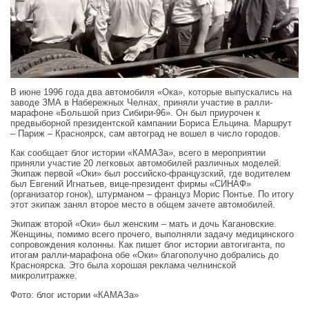
В июне 1996 года два автомобиля «Ока», которые выпускались на
заводе ЗМА в Набережных Челнах, приняли участие в ралли-
марафоне «Большой приз Сибири-96». Он был приурочен к
предвыборной президентской кампании Бориса Ельцина. Маршрут
– Париж – Красноярск, сам автоград не вошел в число городов.
Как сообщает блог истории «КАМАЗа», всего в мероприятии
приняли участие 20 легковых автомобилей различных моделей.
Экипаж первой «Оки» был российско-французский, где водителем
был Евгений Игнатьев, вице-президент фирмы «СИНАФ»
(организатор гонок), штурманом – француз Морис Понтье. По итогу
этот экипаж занял второе место в общем зачете автомобилей.
Экипаж второй «Оки» был женским – мать и дочь Кагановские.
Женщины, помимо всего прочего, выполняли задачу медицинского
сопровождения колонны. Как пишет блог истории автогиганта, по
итогам ралли-марафона обе «Оки» благополучно добрались до
Красноярска. Это была хорошая реклама челнинской
микролитражке.
Фото: блог истории «КАМАЗа»