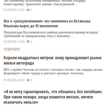
Экс‑чиновнику исполкома Набережных Челнов Ильдару
Ахметгарееву присвоено звание «Заслуженный ...
07.08.2026, 17:51
1
Иск о «раскулачивании» экс-чиновника из Актаныша
Ильясова вырос до 45 миллионов
Прокуратура Муслюмовского района увеличила размер исковых
требований по гражданскому иску к бывшему ...
07.08.2026, 17:00
1
ПОДРОБНО
Короли квадратных метров: кому принадлежит рынок
жилья автограда
80% стройки Челнов на плечах «четырех китов»: как лидеры рынка
формируют облик города и диктуют ценовую политику.
07.08.2026, 15:04
2
«Я не могу гарантировать, что обошлось без погибших.
При таком пожаре, когда плавится металл, ничего
исключать нельзя»