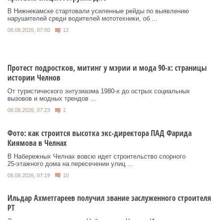
В Нижнекамске стартовали усиленные рейды по выявлению
нарушителей среди водителей мототехники, об ...
08.08.2026, 07:50
12
Протест подростков, митинг у мэрии и мода 90-х: страницы
истории Челнов
От туристического энтузиазма 1980‑х до острых социальных
вызовов и модных трендов ...
08.08.2026, 07:23
1
Фото: как строится высотка экс-директора ПАД Фарида
Киямова в Челнах
В Набережных Челнах вовсю идет строительство спорного
25‑этажного дома на пересечении улиц ...
08.08.2026, 07:19
10
Ильдар Ахметгареев получил звание заслуженного строителя
РТ