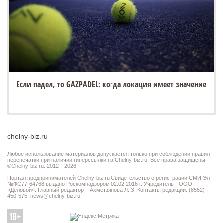
Если падел, то GAZPADEL: когда локация имеет значение
chelny-biz.ru
Любое использование материалов допускается только при соблюдении правил
перепечатки при наличии гиперссылки на Chelny-biz.ru. Все права защищены
©Chelny-biz.ru. 2012—2026.
Портал предпринимателей Chelny-biz.ru Свидетельство о регистрации СМИ Эл
№ФС77-64768 выдано Роскомнадзором 02.02.2016 г. Учредитель - ООО
«Деловой». Главный редактор – Ахметзянова Л. З. Контакты редакции: (8552)
450-575,
news@chelny-biz.ru