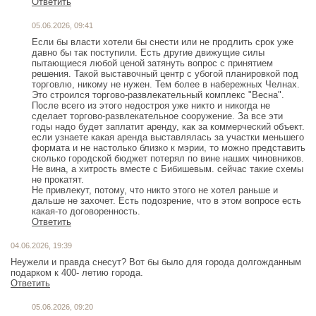
Ответить
05.06.2026, 09:41
Если бы власти хотели бы снести или не продлить срок уже
давно бы так поступили. Есть другие движущие силы
пытающиеся любой ценой затянуть вопрос с принятием
решения. Такой выставочный центр с убогой планировкой под
торговлю, никому не нужен. Тем более в набережных Челнах.
Это строился торгово-развлекательный комплекс "Весна".
После всего из этого недостроя уже никто и никогда не
сделает торгово-развлекательное сооружение. За все эти
годы надо будет заплатит аренду, как за коммерческий объект.
если узнаете какая аренда выставлялась за участки меньшего
формата и не настолько близко к мэрии, то можно представить
сколько городской бюджет потерял по вине наших чиновников.
Не вина, а хитрость вместе с Бибишевым. сейчас такие схемы
не прокатят.
Не привлекут, потому, что никто этого не хотел раньше и
дальше не захочет. Есть подозрение, что в этом вопросе есть
какая-то договоренность.
Ответить
04.06.2026, 19:39
Неужели и правда снесут? Вот бы было для города долгожданным
подарком к 400- летию города.
Ответить
05.06.2026, 09:20