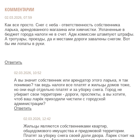
КОММЕНТАРИИ
02.03.2026, 07:59
Как все просто. Снег с неба - ответственность собственника
ларька, арендованного магазина или химчистки. Уплаченные в
бюджет города налоги не в счет. Адм.комиссии штампуют штрафы.
А тротуары, проезды, да и местами дороги завалены снегом. Вот
бы им лопаты в руки.
Ответить
02.03.2026, 10:52
А вы значит собственник или арендатор этого ларька, я так
понимаю? так ведь налоги все платят и жильцы домов тоже,
но они ещё отдельно платят и за уборку снега. Город не
убирает свои территории - дороги, проспекты, а вы хотите,
чтоб ваш ларёк приходили чистили с городской
администрации?
Ответить
02.03.2026, 12:42
Жильцы являются собственниками квартир,
общедомового имущества и придомовой территории.
Платят за уборку снега своей доли двора. Ларек стоит на