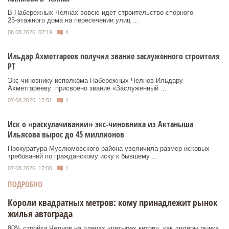
В Набережных Челнах вовсю идет строительство спорного
25‑этажного дома на пересечении улиц ...
08.08.2026, 07:19
4
Ильдар Ахметгареев получил звание заслуженного строителя
РТ
Экс‑чиновнику исполкома Набережных Челнов Ильдару
Ахметгарееву присвоено звание «Заслуженный ...
07.08.2026, 17:51
1
Иск о «раскулачивании» экс-чиновника из Актаныша
Ильясова вырос до 45 миллионов
Прокуратура Муслюмовского района увеличила размер исковых
требований по гражданскому иску к бывшему ...
07.08.2026, 17:00
1
ПОДРОБНО
Короли квадратных метров: кому принадлежит рынок
жилья автограда
80% стройки Челнов на плечах «четырех китов»: как лидеры рынка