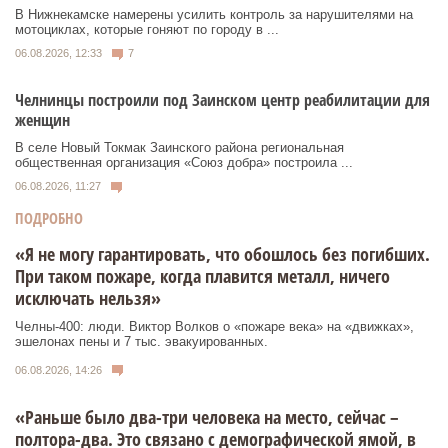
В Нижнекамске намерены усилить контроль за нарушителями на
мотоциклах, которые гоняют по городу в ...
06.08.2026, 12:33
7
Челнинцы построили под Заинском центр реабилитации для
женщин
В селе Новый Токмак Заинского района региональная
общественная организация «Союз добра» построила ...
06.08.2026, 11:27
ПОДРОБНО
«Я не могу гарантировать, что обошлось без погибших.
При таком пожаре, когда плавится металл, ничего
исключать нельзя»
Челны-400: люди. Виктор Волков о «пожаре века» на «движках»,
эшелонах пены и 7 тыс. эвакуированных.
06.08.2026, 14:26
«Раньше было два-три человека на место, сейчас –
полтора-два. Это связано с демографической ямой, в