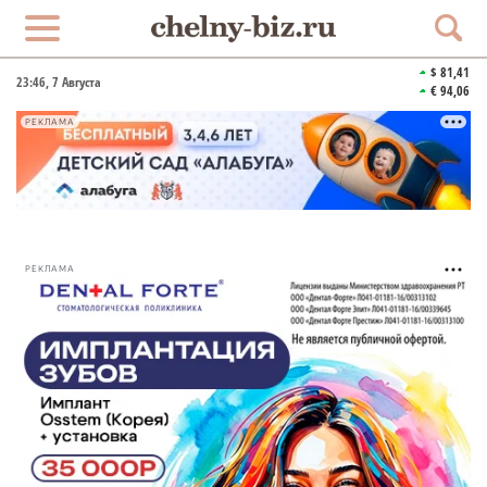
$ 81,41
23:46
, 7 Августа
€ 94,06
РЕКЛАМА
РЕКЛАМА