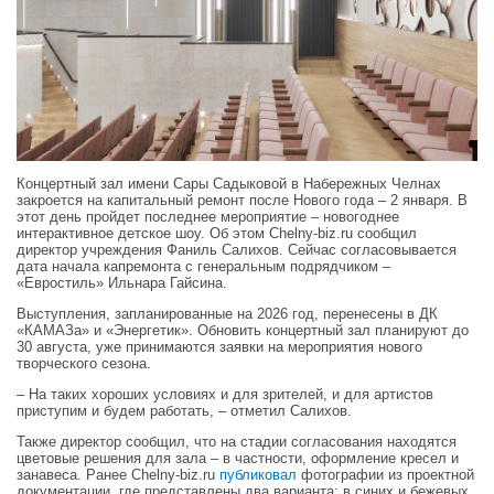
Концертный зал имени Сары Садыковой в Набережных Челнах
закроется на капитальный ремонт после Нового года – 2 января. В
этот день пройдет последнее мероприятие – новогоднее
интерактивное детское шоу. Об этом Chelny‑biz.ru сообщил
директор учреждения Фаниль Салихов. Сейчас согласовывается
дата начала капремонта с генеральным подрядчиком –
«Евростиль» Ильнара Гайсина.
Выступления, запланированные на 2026 год, перенесены в ДК
«КАМАЗа» и «Энергетик». Обновить концертный зал планируют до
30 августа, уже принимаются заявки на мероприятия нового
творческого сезона.
– На таких хороших условиях и для зрителей, и для артистов
приступим и будем работать, – отметил Салихов.
Также директор сообщил, что на стадии согласования находятся
цветовые решения для зала – в частности, оформление кресел и
занавеса. Ранее Chelny‑biz.ru
публиковал
фотографии из проектной
документации, где представлены два варианта: в синих и бежевых