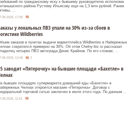
ребований по гражданскому иску к бывшему руководителю исполкома
ктанышского района Рустему Ильясову еще на 1,3 млн рублей. Ранее
ктивы, ...
7.08.2026, 17:00
аказы у локальных ПВЗ упали на 30% из-за сбоев в
огистике Wildberries
бъем заказов в пунктах выдачи маркетплейса Wildberries в Набережных
елнах сократился примерно на 30%. Об этом Сhelny-biz.ru рассказал
ладелец четырех ПВЗ автограда Денис Крайнов. По его словам, ...
7.08.2026, 13:48
2
5 заводит «Пятерочку» на бывшие площади «Бахетле» в
Челнах
а бывших площадях супермаркета домашней еды «Бахетле» в
абережных Челнах откроется магазин «Пятерочка». Договор с
едеральной торговой сетью заключен в июле этого года. По данным ...
7.08.2026, 11:51