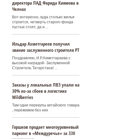
директора ПАД Фарида Киямова в
Челнах
Вот интересно, куда столько жилья
строится, четверть старого фонда
пустые стоят, да и ...
Ильдар Ахметгареев получил
звание заслуженного строителя РТ
Поздравляю, И.Р.Ахметгараева с
высокой наградой- Заслуженной
Строитель Татарстана! ...
Заказы у локальных ПВЗ упали на
30% из-за сбоев в логистике
Wildberries
Там одни перекупы китайского товара
, переживем без них
Горшков продает многоуровневый
паркинг в «Междуречье» за 330