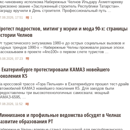
кс‑чиновнику исполкома Набережных Челнов Ильдару Ахметгарееву
рисвоено звание «Заслуженный строитель Республики Татарстан».
аграду вручили в День строителя. Профессиональный путь ...
7.08.2026, 17:51
1
ротест подростков, митинг у мэрии и мода 90-х: страницы
истории Челнов
т туристического энтузиазма 1980‑х до острых социальных вызовов и
одных трендов 1990‑х – Набережные Челны проживали разные эпохи.
ассказываем в проекте «4по100» о первом слете туристов ...
8.08.2026, 07:23
 Екатеринбурге протестировали КАМАЗ новейшего
околения К5
а кроссовой трассе «Гора Пильная» в Екатеринбурге прошел тест-драйв
втомобилей КАМАЗ новейшего поколения К5. Для заездов были
редоставлены три высокотехнологичных самосвала: мощный
АМАЗ-6595, ...
7.08.2026, 11:52
инниханов и профильные ведомства обсудят в Челнах
азвитие образования РТ
абережные Челны впервые станут площадкой для республиканского