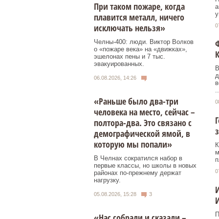
При таком пожаре, когда
а
у
плавится металл, ничего
исключать нельзя»
0
Ф
Челны-400: люди. Виктор Волков
о «пожаре века» на «движках»,
К
эшелонах пены и 7 тыс.
эвакуированных.
В
д
06.08.2026, 14:26
в
..
«Раньше было два-три
0
человека на место, сейчас –
полтора-два. Это связано с
з
демографической ямой, в
которую мы попали»
К
м
В Челнах сократился набор в
п
первые классы, но школы в новых
0
районах по-прежнему держат
нагрузку.
И
05.08.2026, 15:28
3
И
П
«Нас собрали и сказали –