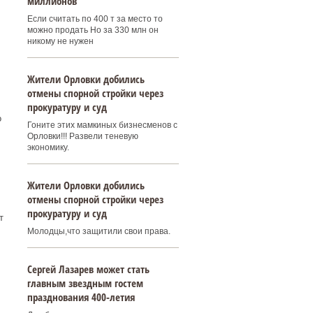
миллионов
Если считать по 400 т за место то
можно продать Но за 330 млн он
никому не нужен
Жители Орловки добились
отмены спорной стройки через
прокуратуру и суд
о
Гоните этих мамкиных бизнесменов с
Орловки!!! Развели теневую
экономику.
Жители Орловки добились
отмены спорной стройки через
прокуратуру и суд
т
Молодцы,что защитили свои права.
Сергей Лазарев может стать
главным звездным гостем
празднования 400‑летия