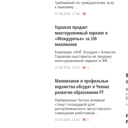
требований по гражданскому иску
к бывшему ...
07.08.2026, 17:00
Горшков продает
многоуровневый паркинг в
«Междуречье» за 330
миллионов
Компания «АНГ-Холдинг» Алексея
Горшкова выставила на продажу
многоуровневый паркинг в ЖК ...
07.08.2026, 16:29
3
В
Минниханов и профильные
ведомства обсудят в Челнах
В
развитие образования РТ
с
Б
Набережные Челны впервые
станут площадкой для
0
республиканского августовского
совещания работников ...
И
07.08.2026, 15:02
5
Р