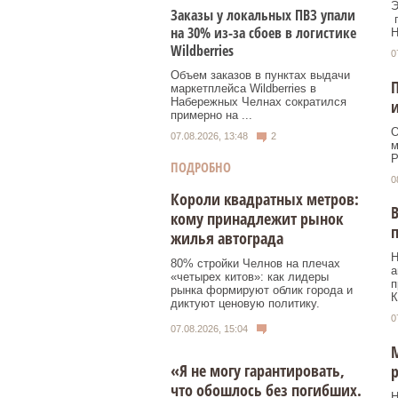
Э
Заказы у локальных ПВЗ упали
п
на 30% из-за сбоев в логистике
Н
Wildberries
0
Объем заказов в пунктах выдачи
П
маркетплейса Wildberries в
Набережных Челнах сократился
примерно на ...
О
07.08.2026, 13:48
2
м
Р
ПОДРОБНО
0
Короли квадратных метров:
В
кому принадлежит рынок
п
жилья автограда
Н
80% стройки Челнов на плечах
а
«четырех китов»: как лидеры
п
рынка формируют облик города и
К
диктуют ценовую политику.
0
07.08.2026, 15:04
М
«Я не могу гарантировать,
р
что обошлось без погибших.
Н