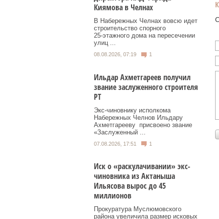
Киямова в Челнах
О
В Набережных Челнах вовсю идет
строительство спорного
25‑этажного дома на пересечении
улиц ...
08.08.2026, 07:19
1
Ильдар Ахметгареев получил
звание заслуженного строителя
РТ
Экс‑чиновнику исполкома
Набережных Челнов Ильдару
Ахметгарееву присвоено звание
«Заслуженный ...
07.08.2026, 17:51
1
Иск о «раскулачивании» экс-
чиновника из Актаныша
Ильясова вырос до 45
миллионов
Прокуратура Муслюмовского
района увеличила размер исковых