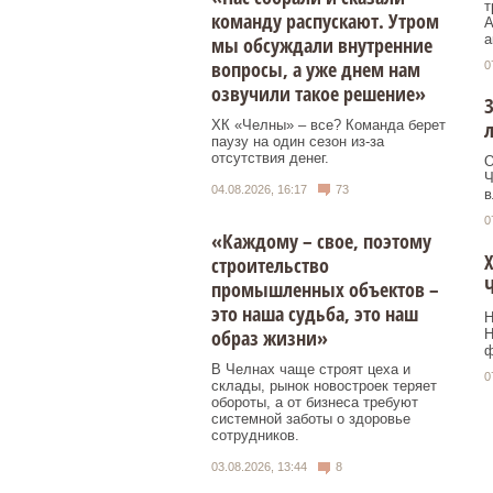
т
команду распускают. Утром
А
а
мы обсуждали внутренние
вопросы, а уже днем нам
0
озвучили такое решение»
З
ХК «Челны» – все? Команда берет
л
паузу на один сезон из-за
отсутствия денег.
О
Ч
04.08.2026, 16:17
73
в
0
«Каждому – свое, поэтому
Х
строительство
промышленных объектов –
это наша судьба, это наш
Н
образ жизни»
Н
ф
В Челнах чаще строят цеха и
0
склады, рынок новостроек теряет
обороты, а от бизнеса требуют
системной заботы о здоровье
сотрудников.
03.08.2026, 13:44
8