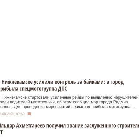
 Нижнекамске усилили контроль за байками: в город
прибыла спецмотогруппа ДПС
 Нижнекамске стартовали усиленные рейды по выявлению нарушителей
реди водителей мототехники, об этом сообщил мэр города Радмир
еляев. Для проведения мероприятий в химград прибыла мотогруппа ...
8.08.2026, 07:50
льдар Ахметгареев получил звание заслуженного строител
Т