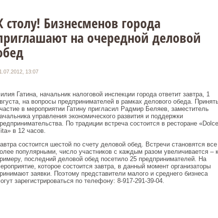
К столу! Бизнесменов города
приглашают на очередной деловой
обед
1.07.2012, 13:07
илия Гатина, начальник налоговой инспекции города ответит завтра, 1
вгуста, на вопросы предпринимателей в рамках делового обеда. Принят
частие в мероприятии Гатину пригласил Радмир Беляев, заместитель
ачальника управления экономического развития и поддержки
редпринимательства. По традиции встреча состоится в ресторане «Dolc
ita» в 12 часов.
автра состоится шестой по счету деловой обед. Встречи становятся все
олее популярными, число участников с каждым разом увеличивается – 
римеру, последний деловой обед посетило 25 предпринимателей. На
ероприятие, которое состоится завтра, в данный момент организаторы
ринимают заявки. Поэтому представители малого и среднего бизнеса
огут зарегистрироваться по телефону: 8-917-291-39-04.