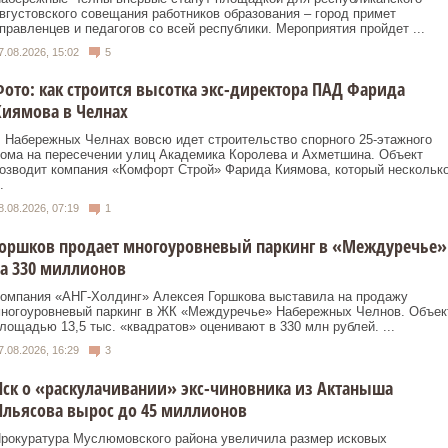
вгустовского совещания работников образования – город примет
правленцев и педагогов со всей республики. Мероприятия пройдет ...
7.08.2026, 15:02
5
ото: как строится высотка экс-директора ПАД Фарида
иямова в Челнах
 Набережных Челнах вовсю идет строительство спорного 25‑этажного
ома на пересечении улиц Академика Королева и Ахметшина. Объект
озводит компания «Комфорт Строй» Фарида Киямова, который нескольк
.
8.08.2026, 07:19
1
Горшков продает многоуровневый паркинг в «Междуречье»
а 330 миллионов
омпания «АНГ-Холдинг» Алексея Горшкова выставила на продажу
ногоуровневый паркинг в ЖК «Междуречье» Набережных Челнов. Объек
лощадью 13,5 тыс. «квадратов» оценивают в 330 млн рублей. ...
7.08.2026, 16:29
3
ск о «раскулачивании» экс-чиновника из Актаныша
льясова вырос до 45 миллионов
рокуратура Муслюмовского района увеличила размер исковых