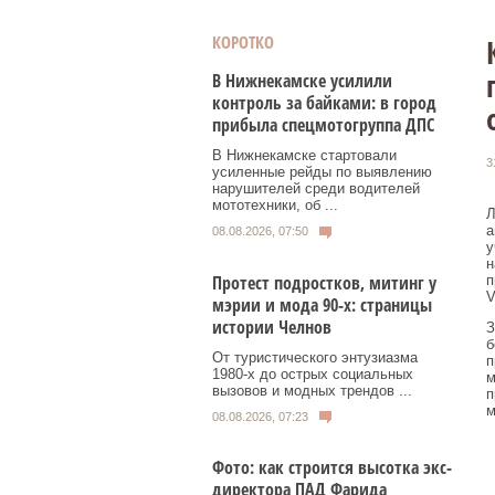
КОРОТКО
В Нижнекамске усилили
контроль за байками: в город
прибыла спецмотогруппа ДПС
В Нижнекамске стартовали
3
усиленные рейды по выявлению
нарушителей среди водителей
мототехники, об ...
Л
а
08.08.2026, 07:50
у
н
Протест подростков, митинг у
п
V
мэрии и мода 90-х: страницы
истории Челнов
З
б
От туристического энтузиазма
п
1980‑х до острых социальных
м
вызовов и модных трендов ...
п
м
08.08.2026, 07:23
Фото: как строится высотка экс-
директора ПАД Фарида