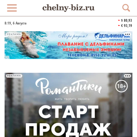
$ 80,93
8:19
, 6 Августа
€ 93,19
РЕКЛАМА
РЕКЛАМА