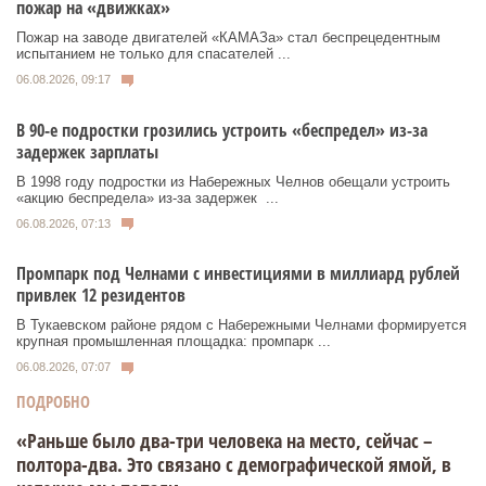
пожар на «движках»
Пожар на заводе двигателей «КАМАЗа» стал беспрецедентным
испытанием не только для спасателей ...
06.08.2026, 09:17
В 90-е подростки грозились устроить «беспредел» из-за
задержек зарплаты
В 1998 году подростки из Набережных Челнов обещали устроить
«акцию беспредела» из‑за задержек ...
06.08.2026, 07:13
Промпарк под Челнами с инвестициями в миллиард рублей
привлек 12 резидентов
В Тукаевском районе рядом с Набережными Челнами формируется
крупная промышленная площадка: промпарк ...
06.08.2026, 07:07
ПОДРОБНО
«Раньше было два-три человека на место, сейчас –
полтора-два. Это связано с демографической ямой, в