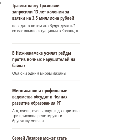
т
Травматологу Грязновой
запросили 13 лет колонии за
взятки на 3,5 миллиона рублей
посадят а потом что будут делать?
со сложными ситуациями в Казань, в
...
В Нижнекамске усилят рейды
против ночных нарушителей на
байках
Оба они одним миром мазаны
Минниханов и профильные
ведомства обсудят в Челнах
развитие образования РТ
Ага, очень, очень, ждут, и два притопа
три прихлопа репетируют и
брусчатку меняют.
Сергей Лазарев может стать