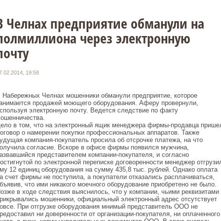
В Челнах предприятие обманули на
полмиллиона через электронную
почту
7.02.2014, 19:58
 Набережных Челнах мошенники обманули предприятие, которое
анимается продажей моющего оборудования. Аферу провернули,
спользуя электронную почту. Ведется следствие по факту
ошенничества.
ело в том, что на электронный ящик менеджера фирмы-продавца прише
оговор о намерении покупки профессиональных аппаратов. Также
удущая компания-покупатель просила об отсрочке платежа, на что
олучила согласие. Вскоре в офисе фирмы появился мужчина,
азвавшийся представителем компании-покупателя, и согласно
остигнутой по электронной переписке договоренности менеджер отгрузи
му 12 единиц оборудования на сумму 435,8 тыс. рублей. Однако оплата
а счет фирмы не поступила, а покупатели отказались расплачиваться,
бъявив, что ими никакого моечного оборудование приобретено не было.
озже в ходе следствия выяснилось, что у компании, чьими реквизитами
рикрывались мошенники, официальный электронный адрес отсутствует
овсе. При отгрузке оборудования мнимый представитель ООО не
редоставил ни доверенности от организации-покупателя, ни оплаченного