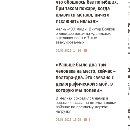
что обошлось без погибших.
м
п
При таком пожаре, когда
плавится металл, ничего
0
исключать нельзя»
И
Челны-400: люди. Виктор Волков
И
о «пожаре века» на «движках»,
эшелонах пены и 7 тыс.
П
эвакуированных.
т
А
06.08.2026, 14:26
а
0
«Раньше было два-три
З
человека на место, сейчас –
л
полтора-два. Это связано с
демографической ямой, в
О
которую мы попали»
Ч
в
В Челнах сократился набор в
0
первые классы, но школы в новых
районах по-прежнему держат
Х
нагрузку.
05.08.2026, 15:28
3
Н