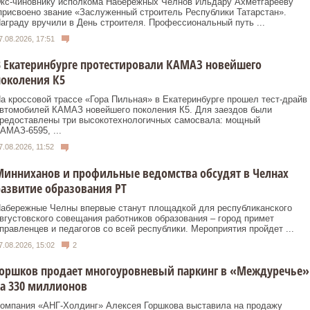
кс‑чиновнику исполкома Набережных Челнов Ильдару Ахметгарееву
рисвоено звание «Заслуженный строитель Республики Татарстан».
аграду вручили в День строителя. Профессиональный путь ...
7.08.2026, 17:51
 Екатеринбурге протестировали КАМАЗ новейшего
околения К5
а кроссовой трассе «Гора Пильная» в Екатеринбурге прошел тест-драйв
втомобилей КАМАЗ новейшего поколения К5. Для заездов были
редоставлены три высокотехнологичных самосвала: мощный
АМАЗ-6595, ...
7.08.2026, 11:52
инниханов и профильные ведомства обсудят в Челнах
азвитие образования РТ
абережные Челны впервые станут площадкой для республиканского
вгустовского совещания работников образования – город примет
правленцев и педагогов со всей республики. Мероприятия пройдет ...
7.08.2026, 15:02
2
Горшков продает многоуровневый паркинг в «Междуречье»
а 330 миллионов
омпания «АНГ-Холдинг» Алексея Горшкова выставила на продажу