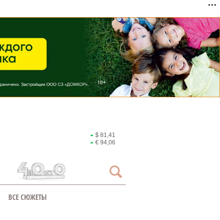
$ 81,41
€ 94,06
ВСЕ СЮЖЕТЫ