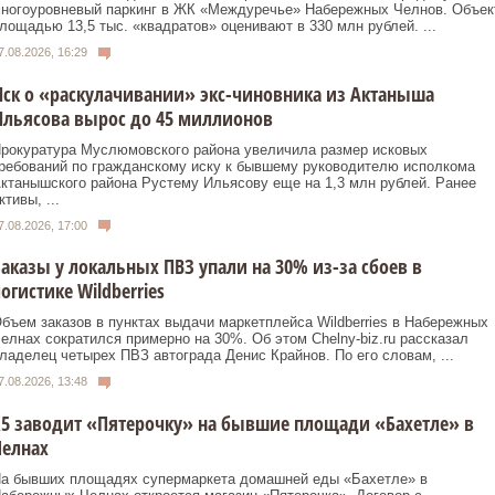
ногоуровневый паркинг в ЖК «Междуречье» Набережных Челнов. Объек
лощадью 13,5 тыс. «квадратов» оценивают в 330 млн рублей. ...
7.08.2026, 16:29
ск о «раскулачивании» экс-чиновника из Актаныша
льясова вырос до 45 миллионов
рокуратура Муслюмовского района увеличила размер исковых
ребований по гражданскому иску к бывшему руководителю исполкома
ктанышского района Рустему Ильясову еще на 1,3 млн рублей. Ранее
ктивы, ...
7.08.2026, 17:00
аказы у локальных ПВЗ упали на 30% из-за сбоев в
огистике Wildberries
бъем заказов в пунктах выдачи маркетплейса Wildberries в Набережных
елнах сократился примерно на 30%. Об этом Сhelny-biz.ru рассказал
ладелец четырех ПВЗ автограда Денис Крайнов. По его словам, ...
7.08.2026, 13:48
5 заводит «Пятерочку» на бывшие площади «Бахетле» в
Челнах
а бывших площадях супермаркета домашней еды «Бахетле» в