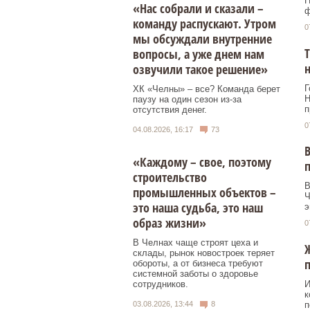
Н
«Нас собрали и сказали –
ф
команду распускают. Утром
0
мы обсуждали внутренние
Т
вопросы, а уже днем нам
н
озвучили такое решение»
Г
ХК «Челны» – все? Команда берет
Н
паузу на один сезон из-за
п
отсутствия денег.
0
04.08.2026, 16:17
73
В
«Каждому – свое, поэтому
строительство
В
промышленных объектов –
Ч
это наша судьба, это наш
э
образ жизни»
0
В Челнах чаще строят цеха и
Ж
склады, рынок новостроек теряет
п
обороты, а от бизнеса требуют
системной заботы о здоровье
И
сотрудников.
к
п
03.08.2026, 13:44
8