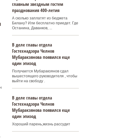
главным звездным гостем
празднования 400‑летия
А сколько заплатят из бюджета
и
Билану? Или бесплатно приедет. Где
Останина, Даванков, ...
В деле главы отдела
.
Гостехнадзора Челнов
Мубаракзянова появился еще
один эпизод
Получается Мубаракзянов сдал
вышестоящего руководителя , чтобы
выйти на свободу .
н
В деле главы отдела
Гостехнадзора Челнов
Мубаракзянова появился еще
один эпизод
Хороший парень,жизнь рассудит
.