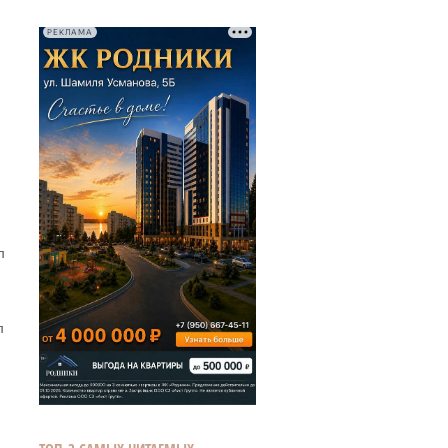
РЕКЛАМА
л
л