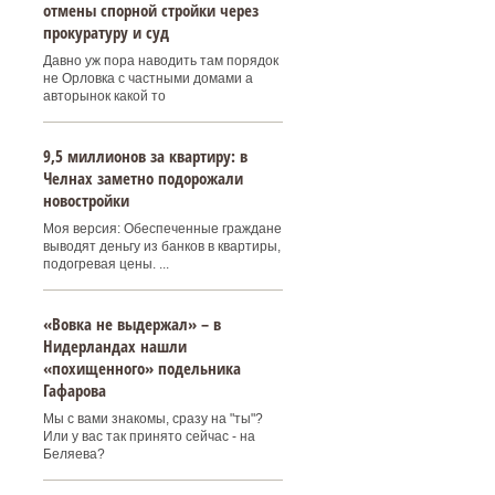
отмены спорной стройки через
прокуратуру и суд
Давно уж пора наводить там порядок
не Орловка с частными домами а
авторынок какой то
9,5 миллионов за квартиру: в
Челнах заметно подорожали
новостройки
Моя версия: Обеспеченные граждане
выводят деньгу из банков в квартиры,
подогревая цены. ...
«Вовка не выдержал» – в
Нидерландах нашли
«похищенного» подельника
Гафарова
Мы с вами знакомы, сразу на "ты"?
Или у вас так принято сейчас - на
Беляева?