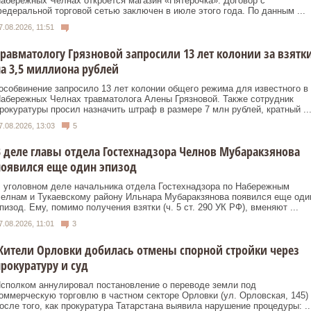
абережных Челнах откроется магазин «Пятерочка». Договор с
едеральной торговой сетью заключен в июле этого года. По данным ...
7.08.2026, 11:51
равматологу Грязновой запросили 13 лет колонии за взятк
а 3,5 миллиона рублей
особвинение запросило 13 лет колонии общего режима для известного в
абережных Челнах травматолога Алены Грязновой. Также сотрудник
рокуратуры просил назначить штраф в размере 7 млн рублей, кратный ..
7.08.2026, 13:03
5
 деле главы отдела Гостехнадзора Челнов Мубаракзянова
появился еще один эпизод
 уголовном деле начальника отдела Гостехнадзора по Набережным
елнам и Тукаевскому району Ильнара Мубаракзянова появился еще оди
пизод. Ему, помимо получения взятки (ч. 5 ст. 290 УК РФ), вменяют ...
7.08.2026, 11:01
3
ители Орловки добилась отмены спорной стройки через
рокуратуру и суд
сполком аннулировал постановление о переводе земли под
оммерческую торговлю в частном секторе Орловки (ул. Орловская, 145)
осле того, как прокуратура Татарстана выявила нарушение процедуры: ..