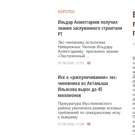
КОРОТКО
Ильдар Ахметгареев получил
звание заслуженного строителя
РТ
Экс‑чиновнику исполкома
2
Набережных Челнов Ильдару
Ахметгарееву присвоено звание
«Заслуженный ...
В
з
07.08.2026, 17:51
и
м
Иск о «раскулачивании» экс-
Д
д
чиновника из Актаныша
б
Ильясова вырос до 45
п
миллионов
н
д
е
Прокуратура Муслюмовского
н
района увеличила размер исковых
о
требований по гражданскому иску
П
к бывшему ...
п
07.08.2026, 17:00
в
п