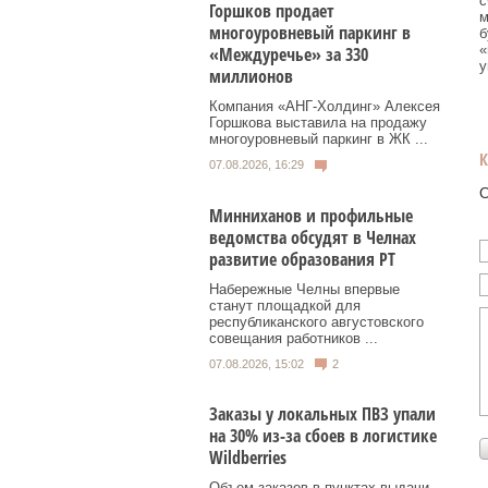
с
Горшков продает
м
многоуровневый паркинг в
б
«
«Междуречье» за 330
у
миллионов
Компания «АНГ-Холдинг» Алексея
Горшкова выставила на продажу
многоуровневый паркинг в ЖК ...
07.08.2026, 16:29
О
Минниханов и профильные
ведомства обсудят в Челнах
развитие образования РТ
Набережные Челны впервые
станут площадкой для
республиканского августовского
совещания работников ...
07.08.2026, 15:02
2
Заказы у локальных ПВЗ упали
на 30% из-за сбоев в логистике
Wildberries
Объем заказов в пунктах выдачи