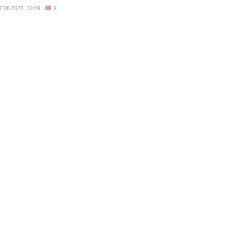
7.08.2026, 10:09
9