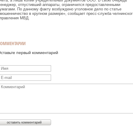
чета, а лишь копии учредительных документов ООО. В свою очередь
енеджер, отпустивший аппараты, ограничился предоставленными
умагами. По данному факту возбуждено уголовное дело по статье
мошенничество в крупном размере», сообщает пресс-служба челнинског
правления МВД.
КОММЕНТАРИИ
ставьте первый комментарий