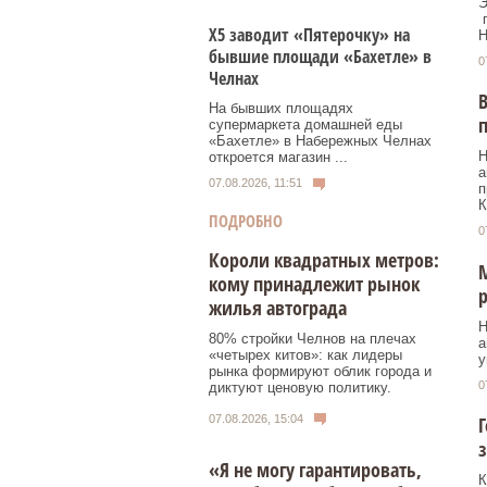
Э
п
Х5 заводит «Пятерочку» на
Н
бывшие площади «Бахетле» в
0
Челнах
В
На бывших площадях
п
супермаркета домашней еды
«Бахетле» в Набережных Челнах
Н
откроется магазин ...
а
07.08.2026, 11:51
п
К
ПОДРОБНО
0
Короли квадратных метров:
М
кому принадлежит рынок
р
жилья автограда
Н
80% стройки Челнов на плечах
а
«четырех китов»: как лидеры
у
рынка формируют облик города и
0
диктуют ценовую политику.
07.08.2026, 15:04
з
«Я не могу гарантировать,
К