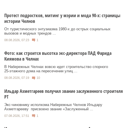
Протест подростков, митинг у мэрии и мода 90-х: страницы
истории Челнов
От туристического энтузиазма 1980‑х до острых социальных
вызовов и модных трендов ...
08.08.2026, 07:23
1
Фото: как строится высотка экс-директора ПАД Фарида
Киямова в Челнах
В Набережных Челнах вовсю идет строительство спорного
25‑этажного дома на пересечении улиц ...
08.08.2026, 07:19
10
Ильдар Ахметгареев получил звание заслуженного строителя
РТ
Экс‑чиновнику исполкома Набережных Челнов Ильдару
Ахметгарееву присвоено звание «Заслуженный ...
07.08.2026, 17:51
1