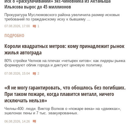
Иск о «раскулачивании» экс-чиновника из Актаныша
Ильясова вырос до 45 миллионов
Прокуратура Муслюмовского района увеличила размер исковых
требований по гражданскому иску к бывшему ...
07.08.2026, 17:00
1
ПОДРОБНО
Короли квадратных метров: кому принадлежит рынок
жилья автограда
80% стройки Челнов на плечах «четырех китов»: как лидеры рынка
формируют облик города и диктуют ценовую политику.
07.08.2026, 15:04
2
«Я не могу гарантировать, что обошлось без погибших.
При таком пожаре, когда плавится металл, ничего
исключать нельзя»
Челны-400: люди. Виктор Волков о «пожаре века» на «движках»,
эшелонах пены и 7 тыс. эвакуированных.
06.08.2026, 14:26