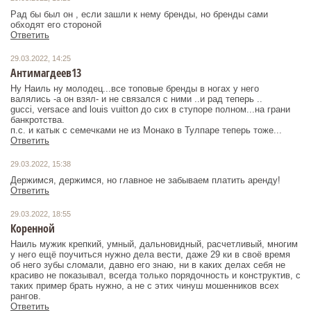
Рад бы был он , если зашли к нему бренды, но бренды сами
обходят его стороной
Ответить
29.03.2022, 14:25
Антимагдеев13
Ну Наиль ну молодец...все топовые бренды в ногах у него
валялись -а он взял- и не связался с ними ..и рад теперь ..
gucci, versace and louis vuitton до сих в ступоре полном...на грани
банкротства.
п.с. и катык с семечками не из Монако в Тулпаре теперь тоже...
Ответить
29.03.2022, 15:38
Держимся, держимся, но главное не забываем платить аренду!
Ответить
29.03.2022, 18:55
Коренной
Наиль мужик крепкий, умный, дальновидный, расчетливый, многим
у него ещё поучиться нужно дела вести, даже 29 ки в своё время
об него зубы сломали, давно его знаю, ни в каких делах себя не
красиво не показывал, всегда только порядочность и конструктив, с
таких пример брать нужно, а не с этих чинуш мошенников всех
рангов.
Ответить