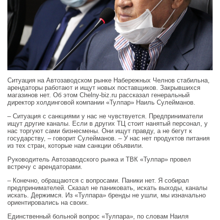
Ситуация на Автозаводском рынке Набережных Челнов стабильна,
арендаторы работают и ищут новых поставщиков. Закрывшихся
магазинов нет. Об этом Chelny-biz.ru рассказал генеральный
директор холдинговой компании «Тулпар» Наиль Сулейманов.
– Ситуация с санкциями у нас не чувствуется. Предприниматели
ищут другие каналы. Если в других ТЦ стоит нанятый персонал, у
нас торгуют сами бизнесмены. Они ищут правду, а не бегут к
государству, – говорит Сулейманов. – У нас нет продуктов питания
из тех стран, которые нам санкции объявили.
Руководитель Автозаводского рынка и ТВК «Тулпар» провел
встречу с арендаторами.
– Конечно, обращаются с вопросами. Паники нет. Я собирал
предпринимателей. Сказал не паниковать, искать выходы, каналы
искать. Держимся. Из «Тулпара» бренды не ушли, мы изначально
ориентировались на своих.
Единственный больной вопрос «Тулпара», по словам Наиля