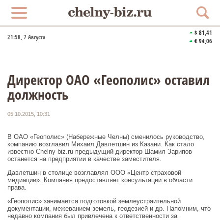
$ 81,41
21:58
, 7 Августа
€ 94,06
Директор ОАО «Геополис» оставил
должность
05.10.2015, 10:31
В ОАО «Геополис» (Набережные Челны) сменилось руководство,
компанию возглавил Михаил Давлетшин из Казани. Как стало
известно Chelny-biz.ru предыдущий директор Шамил Зарипов
останется на предприятии в качестве заместителя.
Давлетшин в столице возглавлял ООО «Центр страховой
медиации». Компания предоставляет консультации в области
права.
«Геополис» занимается подготовкой землеустраительной
документации, межеванием земель, геодезией и др. Напомним, что
недавно компания был привлечена к ответственности за