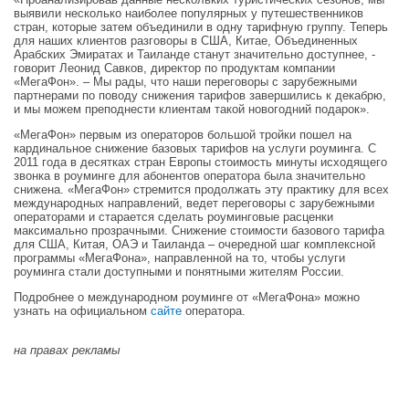
выявили несколько наиболее популярных у путешественников
стран, которые затем объединили в одну тарифную группу. Теперь
для наших клиентов разговоры в США, Китае, Объединенных
Арабских Эмиратах и Таиланде станут значительно доступнее, -
говорит Леонид Савков, директор по продуктам компании
«МегаФон». – Мы рады, что наши переговоры с зарубежными
партнерами по поводу снижения тарифов завершились к декабрю,
и мы можем преподнести клиентам такой новогодний подарок».
«МегаФон» первым из операторов большой тройки пошел на
кардинальное снижение базовых тарифов на услуги роуминга. С
2011 года в десятках стран Европы стоимость минуты исходящего
звонка в роуминге для абонентов оператора была значительно
снижена. «МегаФон» стремится продолжать эту практику для всех
международных направлений, ведет переговоры с зарубежными
операторами и старается сделать роуминговые расценки
максимально прозрачными. Снижение стоимости базового тарифа
для США, Китая, ОАЭ и Таиланда – очередной шаг комплексной
программы «МегаФона», направленной на то, чтобы услуги
роуминга стали доступными и понятными жителям России.
Подробнее о международном роуминге от «МегаФона» можно
узнать на официальном
сайте
оператора.
на правах рекламы