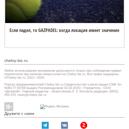
Если падел, то GAZPADEL: когда локация имеет значение
chelny-biz.ru
Любое использование материалов допускается только при соблюдении правил
перепечатки при наличии гиперссылки на Chelny-biz.ru. Все права защищены
©Chelny-biz.ru. 2012—2026.
Портал предпринимателей Chelny-biz.ru Свидетельство о регистрации СМИ Эл
№ФС77-64768 выдано Роскомнадзором 02.02.2016 г. Учредитель - ООО
«Деловой». Главный редактор – Ахметзянова Л. З. Контакты редакции: (8552)
450-575,
news@chelny-biz.ru
Дружите с нами