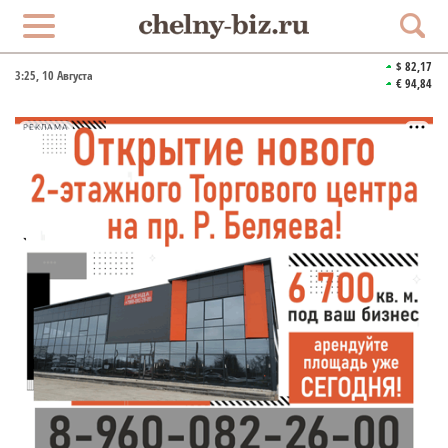
$ 82,17
3:26
, 10 Августа
€ 94,84
РЕКЛАМА