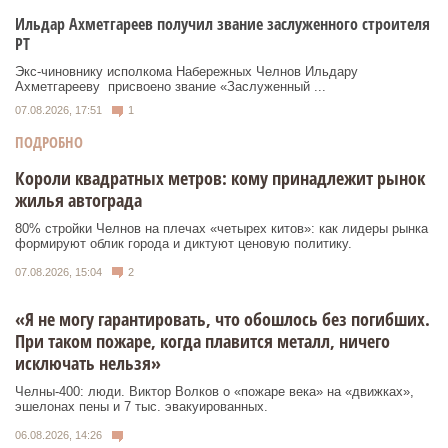
Ильдар Ахметгареев получил звание заслуженного строителя
РТ
Экс‑чиновнику исполкома Набережных Челнов Ильдару
Ахметгарееву присвоено звание «Заслуженный ...
07.08.2026, 17:51
1
ПОДРОБНО
Короли квадратных метров: кому принадлежит рынок
жилья автограда
80% стройки Челнов на плечах «четырех китов»: как лидеры рынка
формируют облик города и диктуют ценовую политику.
07.08.2026, 15:04
2
«Я не могу гарантировать, что обошлось без погибших.
При таком пожаре, когда плавится металл, ничего
исключать нельзя»
Челны-400: люди. Виктор Волков о «пожаре века» на «движках»,
эшелонах пены и 7 тыс. эвакуированных.
06.08.2026, 14:26