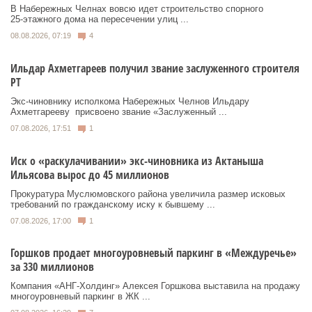
В Набережных Челнах вовсю идет строительство спорного
25‑этажного дома на пересечении улиц ...
08.08.2026, 07:19
4
Ильдар Ахметгареев получил звание заслуженного строителя
РТ
Экс‑чиновнику исполкома Набережных Челнов Ильдару
Ахметгарееву присвоено звание «Заслуженный ...
07.08.2026, 17:51
1
Иск о «раскулачивании» экс-чиновника из Актаныша
Ильясова вырос до 45 миллионов
Прокуратура Муслюмовского района увеличила размер исковых
требований по гражданскому иску к бывшему ...
07.08.2026, 17:00
1
Горшков продает многоуровневый паркинг в «Междуречье»
за 330 миллионов
Компания «АНГ-Холдинг» Алексея Горшкова выставила на продажу
многоуровневый паркинг в ЖК ...