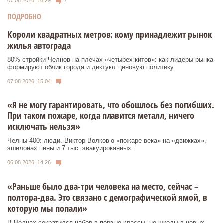
07.08.2026, 16:29
7
ПОДРОБНО
Короли квадратных метров: кому принадлежит рынок
жилья автограда
80% стройки Челнов на плечах «четырех китов»: как лидеры рынка
формируют облик города и диктуют ценовую политику.
07.08.2026, 15:04
«Я не могу гарантировать, что обошлось без погибших.
При таком пожаре, когда плавится металл, ничего
исключать нельзя»
Челны-400: люди. Виктор Волков о «пожаре века» на «движках»,
эшелонах пены и 7 тыс. эвакуированных.
06.08.2026, 14:26
«Раньше было два-три человека на место, сейчас –
полтора-два. Это связано с демографической ямой, в
которую мы попали»
В Челнах сократился набор в первые классы, но школы в новых