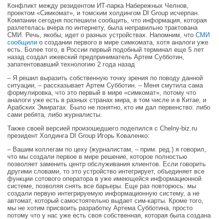
Конфликт между резидентом ИТ-парка Набережных Челнов,
проектом «Симкомат», и томским холдингом DI Group исчерпан.
Компании сегодня поспешили сообщить, что информация, которая
разлетелась вчера по интернету, была неправильно трактована
СМИ. Речь, якобы, идет о разных устройствах. Напомним, что
СМИ
сообщили
о создании первого в мире симкомата, хотя аналоги уже
есть. Более того, в России первый подобный терминал еще 5 лет
назад создал ижевский предприниматель Артем Субботин,
запатентовавший технологию 2 года назад
– Я решил выразить собственную точку зрения по поводу данной
ситуации, – рассказывает Артем Субботин. – Меня смутила сама
формулировка, что это первый в мире «симкомат», потому что
аналоги уже есть в разных странах мира, в том числе и в Китае, и
Арабских Эмиратах. Было не понятно, кто им дал первенство: либо
сами ребята, либо журналисты.
Также своей версией произошедшего поделился с Chelny-biz.ru
президент Холдинга DI Group Игорь Коваленко:
– Вашим коллегам по цеху (журналистам, – прим. ред.) я говорил,
что мы создали первое в мире решение, которое полностью
позволяет заменить центр обслуживания клиентов. Если говорить
другими словами, то это устройство интегрирует, объединяет все
функции сотового оператора в уже имеющейся информационной
системе, позволяя снять все барьеры. Еще раз повторюсь: мы
создали первую интегрируемую информационную систему, а не
автомат, который самостоятельно выдает сим-карты. Кроме того,
мы не хотим присвоить разработку Артема Субботина, просто
потому что у нас уже есть своя собственная, которая была создана