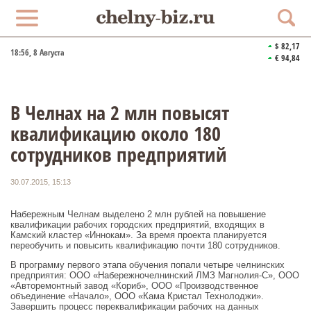
$ 82,17
18:56
, 8 Августа
€ 94,84
В Челнах на 2 млн повысят
квалификацию около 180
сотрудников предприятий
30.07.2015, 15:13
Набережным Челнам выделено 2 млн рублей на повышение
квалификации рабочих городских предприятий, входящих в
Камский кластер «Иннокам». За время проекта планируется
переобучить и повысить квалификацию почти 180 сотрудников.
В программу первого этапа обучения попали четыре челнинских
предприятия: ООО «Набережночелнинский ЛМЗ Магнолия-С», ООО
«Авторемонтный завод «Кориб», ООО «Производственное
объединение «Начало», ООО «Кама Кристал Технолоджи».
Завершить процесс переквалификации рабочих на данных