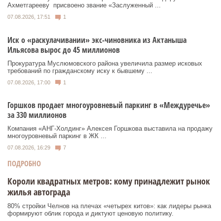
Ахметгарееву присвоено звание «Заслуженный ...
07.08.2026, 17:51
1
Иск о «раскулачивании» экс-чиновника из Актаныша
Ильясова вырос до 45 миллионов
Прокуратура Муслюмовского района увеличила размер исковых
требований по гражданскому иску к бывшему ...
07.08.2026, 17:00
1
Горшков продает многоуровневый паркинг в «Междуречье»
за 330 миллионов
Компания «АНГ-Холдинг» Алексея Горшкова выставила на продажу
многоуровневый паркинг в ЖК ...
07.08.2026, 16:29
7
ПОДРОБНО
Короли квадратных метров: кому принадлежит рынок
жилья автограда
80% стройки Челнов на плечах «четырех китов»: как лидеры рынка
формируют облик города и диктуют ценовую политику.