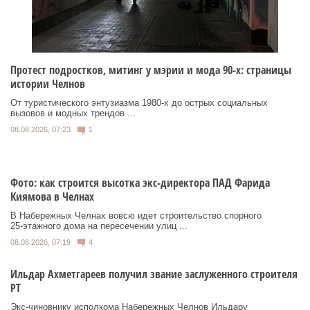
Протест подростков, митинг у мэрии и мода 90-х: страницы
истории Челнов
От туристического энтузиазма 1980‑х до острых социальных
вызовов и модных трендов ...
08.08.2026, 07:23
1
Фото: как строится высотка экс-директора ПАД Фарида
Киямова в Челнах
В Набережных Челнах вовсю идет строительство спорного
25‑этажного дома на пересечении улиц ...
08.08.2026, 07:19
4
Ильдар Ахметгареев получил звание заслуженного строителя
РТ
Экс‑чиновнику исполкома Набережных Челнов Ильдару