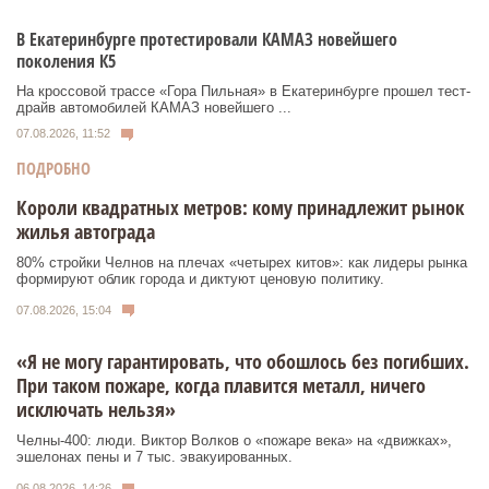
В Екатеринбурге протестировали КАМАЗ новейшего
поколения К5
На кроссовой трассе «Гора Пильная» в Екатеринбурге прошел тест-
драйв автомобилей КАМАЗ новейшего ...
07.08.2026, 11:52
ПОДРОБНО
Короли квадратных метров: кому принадлежит рынок
жилья автограда
80% стройки Челнов на плечах «четырех китов»: как лидеры рынка
формируют облик города и диктуют ценовую политику.
07.08.2026, 15:04
«Я не могу гарантировать, что обошлось без погибших.
При таком пожаре, когда плавится металл, ничего
исключать нельзя»
Челны-400: люди. Виктор Волков о «пожаре века» на «движках»,
эшелонах пены и 7 тыс. эвакуированных.
06.08.2026, 14:26