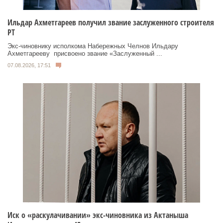
Ильдар Ахметгареев получил звание заслуженного строителя
РТ
Экс‑чиновнику исполкома Набережных Челнов Ильдару
Ахметгарееву присвоено звание «Заслуженный ...
07.08.2026, 17:51
Иск о «раскулачивании» экс-чиновника из Актаныша