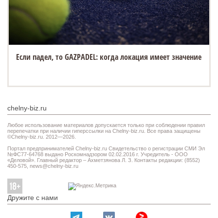
Если падел, то GAZPADEL: когда локация имеет значение
chelny-biz.ru
Любое использование материалов допускается только при соблюдении правил
перепечатки при наличии гиперссылки на Chelny-biz.ru. Все права защищены
©Chelny-biz.ru. 2012—2026.
Портал предпринимателей Chelny-biz.ru Свидетельство о регистрации СМИ Эл
№ФС77-64768 выдано Роскомнадзором 02.02.2016 г. Учредитель - ООО
«Деловой». Главный редактор – Ахметзянова Л. З. Контакты редакции: (8552)
450-575,
news@chelny-biz.ru
Дружите с нами