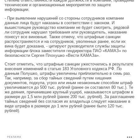
степень ответственности каждой должности в компании, проведены
технические и организационные мероприятия по защите
информации.
- При выявлении нарушений со стороны сотрудников компании
данные лица будут наказаны в соответствии с законом. И
вышестоящее руководство компании не будет смотреть, рядовой
ли сотрудник нарушил требования или руководитель, наказание
понесут все виновные. Также отмечу, что штрафные санкции
распространяются и на сотрудников, уволенных ранее, если их
вина будет доказана, - цитируют руководителя службы защиты
информации блока заместителя гендиректора ПАО «КАМАЗ» по
безопасности Сергея Плохушко «Вести КАМАЗа».
Стоит отметить, что штрафные санкции ужесточились в результате
внесения изменений в статью 183 Уголовного кодекса РФ. По
данным Полушко, штрафы увеличены приблизительно в семь раз.
Так, например, за сбор тайных сведений путем хищения
документов, подкупа, угроз или иным незаконным способом штраф
увеличивается до 500 тыс. рублей (ранее он составлял 80 тыс.). Те
же деяния, причинившие крупный ущерб, наказываются штрафом в
размере до 1,5 млн рублей (ранее 200 тыс. рублей). За разглашение
тайных сведений без согласия их владельца следует наказание в
виде штрафа в размере до 1 млн рублей (ранее было 120 тыс.
рублей).
РЕКЛАМА