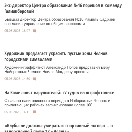
Экс-директор Центра образования №16 перешел в команду
Галиакберовой
Бывший директор Центра образования №16 Рамиль Садриев
возглавил управление по общим вопросам и ...
05.08.2026, 16:07
Художник предлагает украсить пустые зоны Челнов
городскими символами
Художник‑граффитист Александр Попов представил мэру
Набережных Челнов Наилю Магдееву проекты ...
05.08.2026, 14:50
На Каме ловят нарушителей: 27 судов на штрафстоянке
С начала навигационного периода в Набережных Челнах и
прилегающих районах зафиксировано более 160 ...
05.08.2026, 14:11
«Клубы не должны умирать»: спортивный эксперт – о
вынужденной паузе ХК «Челны»