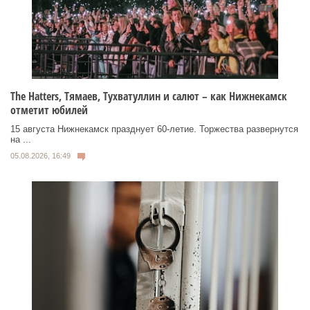
Тhe Нatters, Тямаев, Тухватуллин и салют – как Нижнекамск
отметит юбилей
15 августа Нижнекамск празднует 60‑летие. Торжества развернутся
на ...
05.08.2026, 16:49