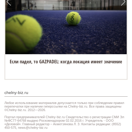
Если падел, то GAZPADEL: когда локация имеет значение
chelny-biz.ru
Любое использование материалов допускается только при соблюдении правил
перепечатки при наличии гиперссылки на Chelny-biz.ru. Все права защищены
©Chelny-biz.ru. 2012—2026.
Портал предпринимателей Chelny-biz.ru Свидетельство о регистрации СМИ Эл
№ФС77-64768 выдано Роскомнадзором 02.02.2016 г. Учредитель - ООО
«Деловой». Главный редактор – Ахметзянова Л. З. Контакты редакции: (8552)
450-575,
news@chelny-biz.ru