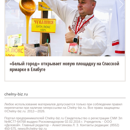
«Белый город» открывает новую площадку на Спасской
ESTEO MX уже в ТТС: 3 экрана, искусственный интеллект
ярмарке в Елабуге
и полный привод
chelny-biz.ru
Любое использование материалов допускается только при соблюдении правил
перепечатки при наличии гиперссылки на Chelny-biz.ru. Все права защищены
©Chelny-biz.ru. 2012—2026.
Портал предпринимателей Chelny-biz.ru Свидетельство о регистрации СМИ Эл
№ФС77-64768 выдано Роскомнадзором 02.02.2016 г. Учредитель - ООО
«Деловой». Главный редактор – Ахметзянова Л. З. Контакты редакции: (8552)
450-575,
news@chelny-biz.ru