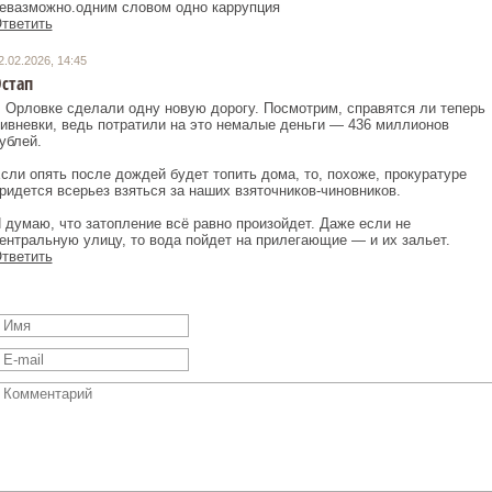
евазможно.одним словом одно каррупция
тветить
2.02.2026, 14:45
стап
 Орловке сделали одну новую дорогу. Посмотрим, справятся ли теперь
ивневки, ведь потратили на это немалые деньги — 436 миллионов
ублей.
сли опять после дождей будет топить дома, то, похоже, прокуратуре
ридется всерьез взяться за наших взяточников-чиновников.
 думаю, что затопление всё равно произойдет. Даже если не
ентральную улицу, то вода пойдет на прилегающие — и их зальет.
тветить