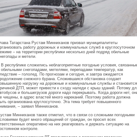
лава Татарстана Рустам Минниханов призвал муниципалитеты
рганизовать работу дорожных и коммунальных служб в круглосуточном
ежиме – на территории республики несколько дней подряд обильные
негопады и метели.
 В республике сложились неблагоприятные погодные условия, связанны
 обильными снегопадами, метелями, перепадами температур, как
ледствие – гололед. По прогнозам и сегодня, и завтра ожидается
родолжение снежного бурана. Сложившаяся обстановка создает
овышенную нагрузку на дорожные и коммунальные службы и становится
ричиной ДТП, может привести к сходу наледи с крыш зданий. Потому дл
втобусов и большегрузов дороги надо перекрывать. Когда дороги нет, он
е чищены, в адрес властей много нареканий. Поэтому работа должна
ыть организована круглосуточно. Эта тема требует повышенного
нимания, – заявил Минниханов.
устам Минниханов также отметил, что в связи со сложными погодными
словиями будет много обращений от граждан, он просил всех
тветственных оперативно на них реагировать и держать ситуацию на
остоянном контроле.