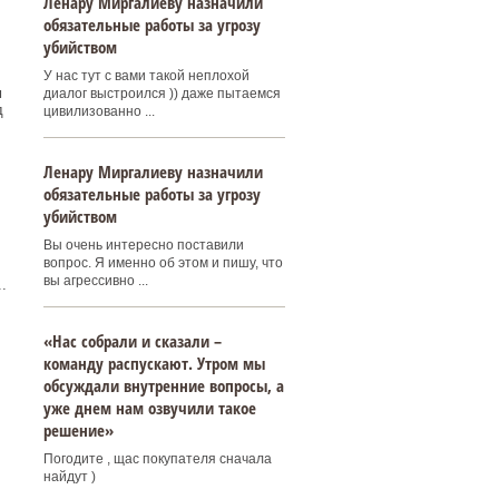
Ленару Миргалиеву назначили
обязательные работы за угрозу
убийством
У нас тут с вами такой неплохой
м
диалог выстроился )) даже пытаемся
д
цивилизованно ...
Ленару Миргалиеву назначили
обязательные работы за угрозу
убийством
Вы очень интересно поставили
вопрос. Я именно об этом и пишу, что
вы агрессивно ...
.
«Нас собрали и сказали –
команду распускают. Утром мы
обсуждали внутренние вопросы, а
уже днем нам озвучили такое
решение»
Погодите , щас покупателя сначала
найдут )