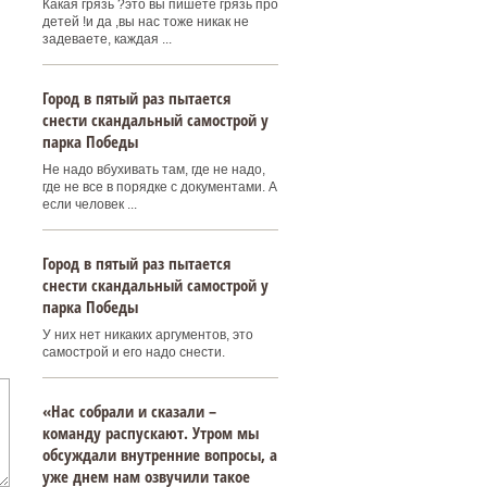
Какая грязь ?это вы пишете грязь про
детей !и да ,вы нас тоже никак не
задеваете, каждая ...
Город в пятый раз пытается
снести скандальный самострой у
парка Победы
Не надо вбухивать там, где не надо,
где не все в порядке с документами. А
если человек ...
Город в пятый раз пытается
снести скандальный самострой у
парка Победы
У них нет никаких аргументов, это
самострой и его надо снести.
«Нас собрали и сказали –
команду распускают. Утром мы
обсуждали внутренние вопросы, а
уже днем нам озвучили такое