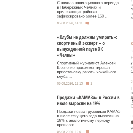
Р
С начала навигационного периода
в
в Набережных Челнах и
п
прилегающих районах
п
зафиксировано более 160 ...
а
05.08.2026, 14:11
«Клубы не должны умирать»:
спортивный эксперт – о
вынужденной паузе ХК
3
«Челны»
Н
у
Спортивный журналист Алексей
к
Шевченко прокомментировал
О
приостановку работы хоккейного
клуба ...
3
05.08.2026, 12:13
2
П
о
Продажи «КАМАЗа» в России в
д
.
июле выросли на 19%
О
Продажи новых грузовиков КАМАЗ
в июле текущего года выросли на
0
19% к аналогичному периоду
Ж
прошлого ...
У
05.08.2026, 12:01