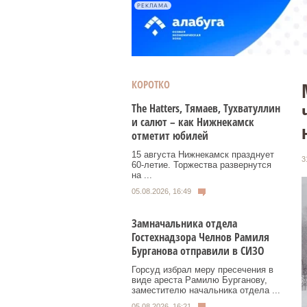
РЕКЛАМА
КОРОТКО
Тhe Нatters, Тямаев, Тухватуллин
и салют – как Нижнекамск
отметит юбилей
15 августа Нижнекамск празднует
3
60‑летие. Торжества развернутся
на ...
05.08.2026, 16:49
Замначальника отдела
Гостехнадзора Челнов Рамиля
Бурганова отправили в СИЗО
Горсуд избрал меру пресечения в
виде ареста Рамилю Бурганову,
заместителю начальника отдела ...
05.08.2026, 16:21