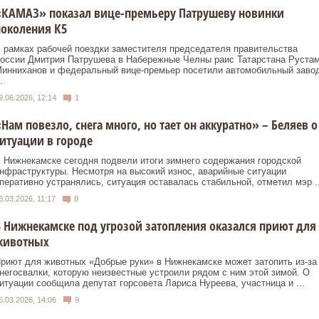
«КАМАЗ» показал вице-премьеру Патрушеву новинки
околения К5
 рамках рабочей поездки заместителя председателя правительства
оссии Дмитрия Патрушева в Набережные Челны раис Татарстана Руста
инниханов и федеральный вице-премьер посетили автомобильный заво
.
9.06.2026, 12:14
1
Нам повезло, снега много, но тает он аккуратно» – Беляев о
итуации в городе
 Нижнекамске сегодня подвели итоги зимнего содержания городской
нфраструктуры. Несмотря на высокий износ, аварийные ситуации
перативно устранялись, ситуация оставалась стабильной, отметил мэр ..
3.03.2026, 11:17
8
 Нижнекамске под угрозой затопления оказался приют для
животных
риют для животных «Добрые руки» в Нижнекамске может затопить из-за
негосвалки, которую неизвестные устроили рядом с ним этой зимой. О
итуации сообщила депутат горсовета Лариса Нуреева, участница и ...
6.03.2026, 14:06
9