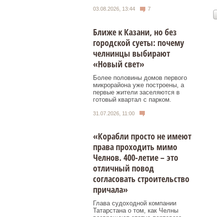
03.08.2026, 13:44
7
Ближе к Казани, но без
городской суеты: почему
челнинцы выбирают
«Новый свет»
Более половины домов первого
микрорайона уже построены, а
первые жители заселяются в
готовый квартал с парком.
31.07.2026, 11:00
«Корабли просто не имеют
права проходить мимо
Челнов. 400-летие – это
отличный повод
согласовать строительство
причала»
Глава судоходной компании
Татарстана о том, как Челны