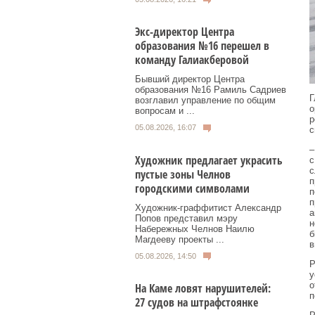
Экс-директор Центра
образования №16 перешел в
команду Галиакберовой
Бывший директор Центра
образования №16 Рамиль Садриев
Г
возглавил управление по общим
о
вопросам и ...
р
05.08.2026, 16:07
с
–
Художник предлагает украсить
с
с
пустые зоны Челнов
п
городскими символами
п
п
Художник‑граффитист Александр
а
Попов представил мэру
н
Набережных Челнов Наилю
б
Магдееву проекты ...
в
05.08.2026, 14:50
Р
у
о
На Каме ловят нарушителей:
п
27 судов на штрафстоянке