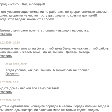
ород чистить ПАД, молодцы!!
 вот управляющие компании не работают, во дворах снежные заносы,
олея, дворники не чистят тротуары, ходим по козьим тропкам!!!
огда этот бардак закончится????!!!!
ители стали сами покупать лопаты и выходят на очистку.
тветить
1.02.2026, 10:34
омнится мер уповал на Бога , чтоб зима была неснежная , чтоб работы
ыло меньше и жалоб тоже . Ан не вышло . Делаем выводы
тветить
02.02.2026, 08:30
Когда уповал, как раз, вышло. А может сам не плошал.
Ответить
1.02.2026, 10:41
идите дома - весной все само растает!
тветить
2.02.2026, 06:33
устам нургалиевич .новедите порядок в челнах.бордах полный везде в
ом числе администрации,включая мера.не только ездить ходить