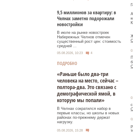
Г
9,5 миллионов за квартиру: в
А
Челнах заметно подорожали
к
К
новостройки
В июле на рынке новостроек
Ж
Набережных Челнов отмечен
О
существенный рост цен: стоимость
средней ...
0
05.08.2026, 10:23
4
П
б
ПОДРОБНО
О
«Раньше было два-три
человека на место, сейчас –
полтора-два. Это связано с
демографической ямой, в
0
которую мы попали»
с
В Челнах сократился набор в
О
первые классы, но школы в новых
районах по-прежнему держат
0
нагрузку.
р
т
05.08.2026, 15:28