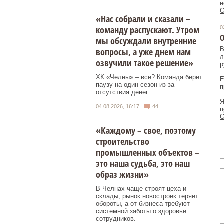
н
О
«Нас собрали и сказали –
команду распускают. Утром
0
О
мы обсуждали внутренние
В
вопросы, а уже днем нам
л
озвучили такое решение»
р
ХК «Челны» – все? Команда берет
Е
паузу на один сезон из-за
п
отсутствия денег.
Я
04.08.2026, 16:17
44
ц
О
«Каждому – свое, поэтому
строительство
промышленных объектов –
это наша судьба, это наш
образ жизни»
В Челнах чаще строят цеха и
склады, рынок новостроек теряет
обороты, а от бизнеса требуют
системной заботы о здоровье
сотрудников.