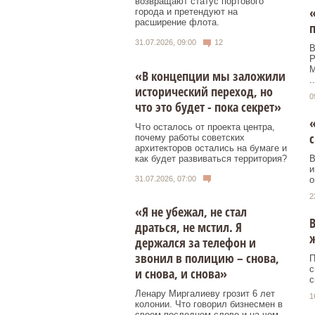
возвращают статус портового
города и претендуют на
расширение флота.
п
31.07.2026, 09:00
12
В
Р
М
«В концепции мы заложили
..
исторический переход, но
0
что это будет - пока секрет»
«
Что осталось от проекта центра,
с
почему работы советских
архитекторов остались на бумаге и
как будет развиваться территория?
В
и
31.07.2026, 07:00
о
2
«Я не убежал, не стал
В
драться, не мстил. Я
держался за телефон и
звонил в полицию – снова,
П
с
и снова, и снова»
с
Ленару Миргалиеву грозит 6 лет
1
колонии. Что говорил бизнесмен в
своем последнем слове и на чем