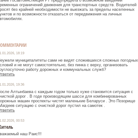
анее Госавтоинспекция РТ предупредила о возможном введении
ременных ограничений движения для транспортных средств. Водителей
росят без крайней необходимости не выезжать за пределы населенных
унктов и по возможности отказаться от передвижения на личных
втомобилях.
КОММЕНТАРИИ
1.01.2026, 18:19
еужели муниципалитеты сами не видят сложившихся сложных погодных
словий и не могут самостоятельно, без пинка с верху, организовать
руглосуточно работу дорожных и коммунальных служб?
тветить
1.01.2026, 19:36
осле Алтынбаева с каждым годом только хуже становится ситуация с
чисткой дорог . В годе производящем шасси для комбинированных
орожных машин проспекты чистят маленькие Беларуси . Это Позорище
Магдеев ситуацию с очисткой дорог пустил на самотек .
тветить
1.02.2026, 00:53
итель
важаемый наш Раис!!!