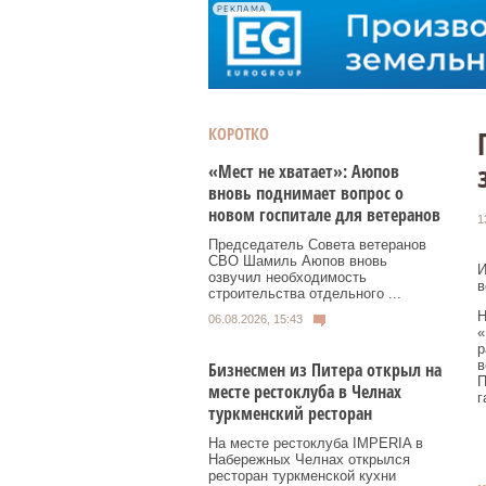
РЕКЛАМА
КОРОТКО
«Мест не хватает»: Аюпов
вновь поднимает вопрос о
новом госпитале для ветеранов
1
Председатель Совета ветеранов
СВО Шамиль Аюпов вновь
И
озвучил необходимость
в
строительства отдельного ...
Н
06.08.2026, 15:43
«
р
в
Бизнесмен из Питера открыл на
П
месте рестоклуба в Челнах
г
туркменский ресторан
На месте рестоклуба IMPERIA в
Набережных Челнах открылся
ресторан туркменской кухни