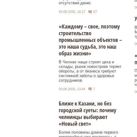
В
отсутствия денег.
0
04.08.2026, 16:17
67
У
«Каждому – свое, поэтому
В
строительство
M
т
промышленных объектов –
0
это наша судьба, это наш
образ жизни»
«
В Челнах чаще строят цеха и
склады, рынок новостроек теряет
П
обороты, а от бизнеса требуют
и
системной заботы о здоровье
р
сотрудников.
ч
03.08.2026, 13:44
7
0
Ближе к Казани, но без
городской суеты: почему
челнинцы выбирают
«Новый свет»
Более половины домов первого
микрорайона уже построены, а