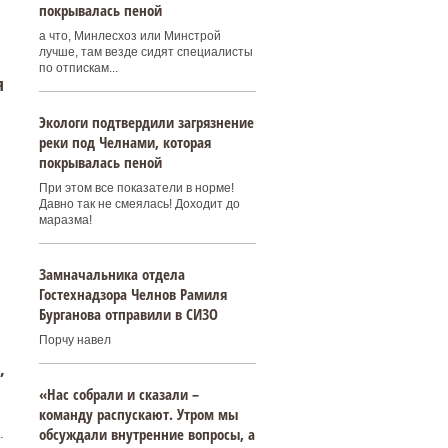
покрывалась пеной
а что, Минлесхоз или Минстрой
лучше, там везде сидят специалисты
по отпискам...
я
Экологи подтвердили загрязнение
реки под Челнами, которая
покрывалась пеной
При этом все показатели в норме!
Давно так не смеялась! Доходит до
маразма!
Замначальника отдела
Гостехнадзора Челнов Рамиля
Бурганова отправили в СИЗО
Порчу навел
,
«Нас собрали и сказали –
команду распускают. Утром мы
обсуждали внутренние вопросы, а
.