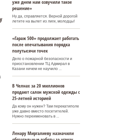
уже днем нам озвучили такое
решение»
Ну да, справляется. Верной дорогой
у
летите на вылет из лиги, молодцы!
«Гараж 500» продолжает работать
после опечатывания порядка
полутысячи точек
Дело о пожарной безопасности и
приостановлении ТЦ Адмирал в
Казани ничем не научило ...
й
В Челнах за 20 миллионов
продают салон мужской одежды с
25-летней историей
Да кому он нужен? Там перекатиполе
уже давно вместо посетителей.
Нужно переименовать в ...
Ленару Миргалиеву назначили
обязательные работы за угрозу