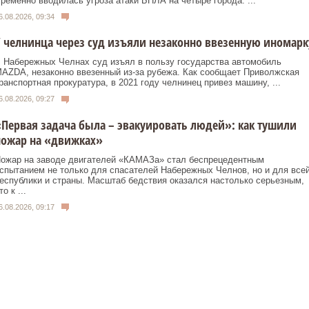
ременно вводилась угроза атаки БПЛА на четыре города: ...
6.08.2026, 09:34
 челнинца через суд изъяли незаконно ввезенную иномарк
 Набережных Челнах суд изъял в пользу государства автомобиль
AZDA, незаконно ввезенный из‑за рубежа. Как сообщает Приволжская
ранспортная прокуратура, в 2021 году челнинец привез машину, ...
6.08.2026, 09:27
Первая задача была – эвакуировать людей»: как тушили
пожар на «движках»
ожар на заводе двигателей «КАМАЗа» стал беспрецедентным
спытанием не только для спасателей Набережных Челнов, но и для все
еспублики и страны. Масштаб бедствия оказался настолько серьезным,
то к ...
6.08.2026, 09:17