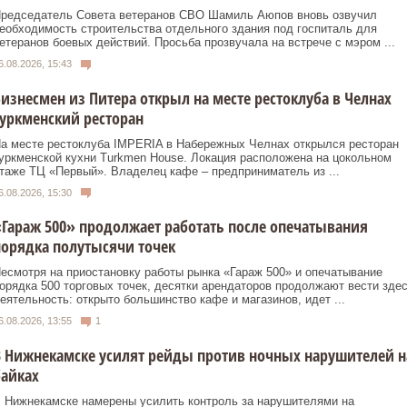
редседатель Совета ветеранов СВО Шамиль Аюпов вновь озвучил
еобходимость строительства отдельного здания под госпиталь для
етеранов боевых действий. Просьба прозвучала на встрече с мэром ...
6.08.2026, 15:43
изнесмен из Питера открыл на месте рестоклуба в Челнах
уркменский ресторан
а месте рестоклуба IMPERIA в Набережных Челнах открылся ресторан
уркменской кухни Turkmen House. Локация расположена на цокольном
таже ТЦ «Первый». Владелец кафе – предприниматель из ...
6.08.2026, 15:30
Гараж 500» продолжает работать после опечатывания
орядка полутысячи точек
есмотря на приостановку работы рынка «Гараж 500» и опечатывание
орядка 500 торговых точек, десятки арендаторов продолжают вести зде
еятельность: открыто большинство кафе и магазинов, идет ...
6.08.2026, 13:55
1
 Нижнекамске усилят рейды против ночных нарушителей н
айках
 Нижнекамске намерены усилить контроль за нарушителями на