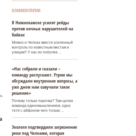
КОММЕНТАРИИ
В Нижнекамске усилят рейды
против ночных нарушителей на
байках
Можно и Челнах ввести усиленный
контроль по известным местам и
улицам? У нас их поболее ...
«Нас собрали и сказали –
команду распускают. Утром мы
обсуждали внутренние вопросы, а
уже днем нам озвучили такое
решение»
сь
Почему только парочка? Там целая
команда единомышлеников, одна
тетя с айфоном чего только ...
а
Экологи подтвердили загрязнение
реки под Челнами, которая