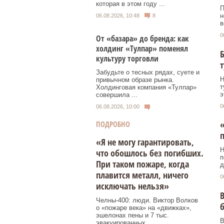
которая в этом году ...
П
н
06.08.2026, 10:48
8
в
0
От «базара» до бренда: как
холдинг «Тулпар» поменял
Б
культуру торговли
т
Забудьте о тесных рядах, суете и
Н
привычном образе рынка.
т
Холдинговая компания «Тулпар»
э
совершила ...
0
06.08.2026, 10:00
«
ПОДРОБНО
п
«Я не могу гарантировать,
Н
что обошлось без погибших.
п
При таком пожаре, когда
д
плавится металл, ничего
0
исключать нельзя»
В
Челны-400: люди. Виктор Волков
б
о «пожаре века» на «движках»,
эшелонах пены и 7 тыс.
В
эвакуированных.