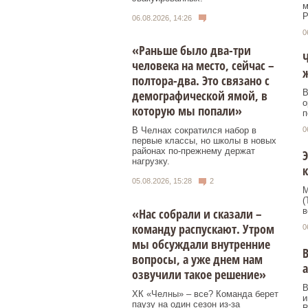
м
Р
06.08.2026, 14:26
0
«Раньше было два-три
человека на место, сейчас –
полтора-два. Это связано с
демографической ямой, в
В
о
которую мы попали»
п
В Челнах сократился набор в
0
первые классы, но школы в новых
районах по-прежнему держат
Э
нагрузку.
к
05.08.2026, 15:28
2
М
(
«Нас собрали и сказали –
в
команду распускают. Утром
0
мы обсуждали внутренние
В
вопросы, а уже днем нам
озвучили такое решение»
В
ХК «Челны» – все? Команда берет
и
паузу на один сезон из-за