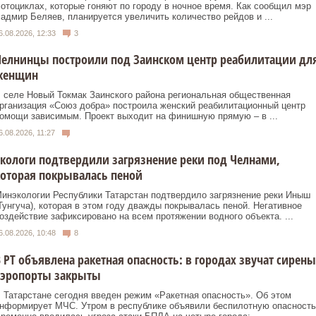
отоциклах, которые гоняют по городу в ночное время. Как сообщил мэр
адмир Беляев, планируется увеличить количество рейдов и ...
6.08.2026, 12:33
3
Челнинцы построили под Заинском центр реабилитации дл
женщин
 селе Новый Токмак Заинского района региональная общественная
рганизация «Союз добра» построила женский реабилитационный центр
омощи зависимым. Проект выходит на финишную прямую – в ...
6.08.2026, 11:27
кологи подтвердили загрязнение реки под Челнами,
оторая покрывалась пеной
инэкологии Республики Татарстан подтвердило загрязнение реки Иныш
Тунгуча), которая в этом году дважды покрывалась пеной. Негативное
оздействие зафиксировано на всем протяжении водного объекта. ...
6.08.2026, 10:48
8
 РТ объявлена ракетная опасность: в городах звучат сирены
аэропорты закрыты
 Татарстане сегодня введен режим «Ракетная опасность». Об этом
нформирует МЧС. Утром в республике объявили беспилотную опасность