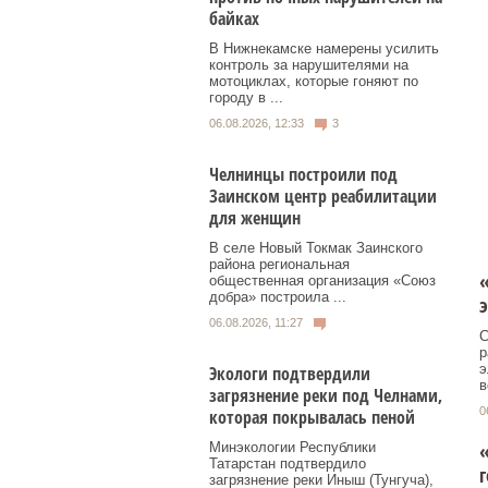
байках
В Нижнекамске намерены усилить
контроль за нарушителями на
мотоциклах, которые гоняют по
городу в ...
06.08.2026, 12:33
3
Челнинцы построили под
Заинском центр реабилитации
для женщин
В селе Новый Токмак Заинского
района региональная
общественная организация «Союз
добра» построила ...
э
06.08.2026, 11:27
С
р
э
Экологи подтвердили
в
загрязнение реки под Челнами,
0
которая покрывалась пеной
«
Минэкологии Республики
Татарстан подтвердило
г
загрязнение реки Иныш (Тунгуча),