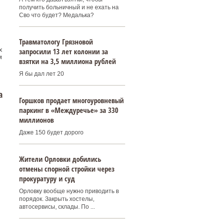
получить больничный и не ехать на
Сво что будет? Медалька?
Травматологу Грязновой
х
запросили 13 лет колонии за
м
взятки на 3,5 миллиона рублей
Я бы дал лет 20
а
Горшков продает многоуровневый
паркинг в «Междуречье» за 330
миллионов
Даже 150 будет дорого
Жители Орловки добились
отмены спорной стройки через
прокуратуру и суд
Орловку вообще нужно приводить в
порядок. Закрыть хостелы,
автосервисы, склады. По ...