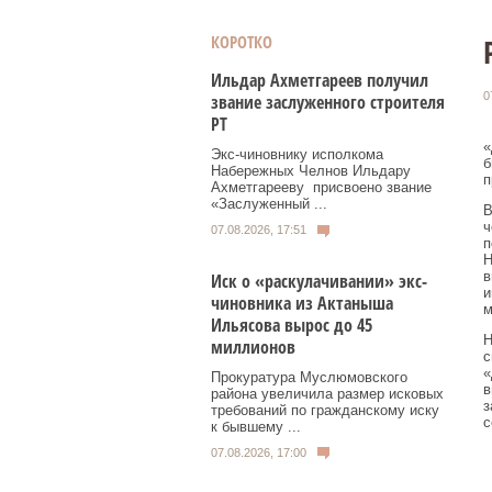
КОРОТКО
Ильдар Ахметгареев получил
0
звание заслуженного строителя
РТ
«
Экс‑чиновнику исполкома
б
Набережных Челнов Ильдару
п
Ахметгарееву присвоено звание
«Заслуженный ...
В
ч
07.08.2026, 17:51
п
Н
в
Иск о «раскулачивании» экс-
и
чиновника из Актаныша
м
Ильясова вырос до 45
Н
миллионов
с
«
Прокуратура Муслюмовского
в
района увеличила размер исковых
з
требований по гражданскому иску
с
к бывшему ...
07.08.2026, 17:00