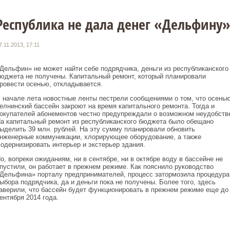
Республика не дала денег «Дельфину
7.11.2013, 17:11
Дельфин» не может найти себе подрядчика, деньги из республиканского
юджета не получены. Капитальный ремонт, который планировали
ровести осенью, откладывается.
 начале лета новостные ленты пестрели сообщениями о том, что осень
елнинский бассейн закроют на время капитального ремонта. Тогда и
окупателей абонементов честно предупреждали о возможном неудобств
а капитальный ремонт из республиканского бюджета было обещано
ыделить 39 млн. рублей. На эту сумму планировали обновить
нженерные коммуникации, хлорирующее оборудование, а также
одернизировать интерьер и экстерьер здания.
о, вопреки ожиданиям, ни в сентябре, ни в октябре воду в бассейне не
пустили, он работает в прежнем режиме. Как пояснило руководство
Дельфина» порталу предпринимателей, процесс затормозила процедура
ыбора подрядчика, да и деньги пока не получены. Более того, здесь
аверили, что бассейн будет функционировать в прежнем режиме еще до
ентября 2014 года.