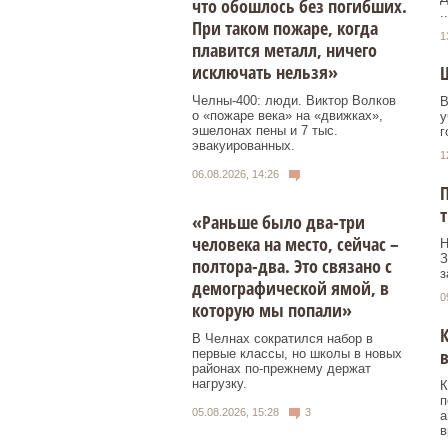
что обошлось без погибших.
..
При таком пожаре, когда
1
плавится металл, ничего
исключать нельзя»
Челны-400: люди. Виктор Волков
В
о «пожаре века» на «движках»,
у
эшелонах пены и 7 тыс.
г
эвакуированных.
1
06.08.2026, 14:26
П
т
«Раньше было два-три
человека на место, сейчас –
Н
З
полтора-два. Это связано с
з
демографической ямой, в
0
которую мы попали»
К
В Челнах сократился набор в
в
первые классы, но школы в новых
районах по-прежнему держат
нагрузку.
К
п
05.08.2026, 15:28
3
а
в