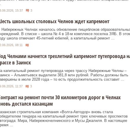
.
3.06.2026, 15:37
3
Шесть школьных столовых Челнов ждет капремонт
 Набережных Челнах началось обновление пищеблоков образовательны
чреждений. В списке – школа № 4 в 18‑м комплексе поселка ЗЯБ. В это
оду школа отмечает 45‑летний юбилей, а капитальный ремонт ...
2.06.2026, 08:11
од Челнами начнется трехлетний капремонт путепровода н
рассе в Заинск
а капитальный ремонт путепровода через трассу Набережные Челны –
аинск – Альметьевск выделили 381,8 млн рублей. Работы должны быть
авершены в июле 2028 года – то есть продолжительность составит ...
9.06.2026, 11:37
3
онтракт на ремонт почти 30 километров дорог в Челнах
новь достался казанцам
азанская строительная компания «Волга‑Автодор» вновь стала
обедителем тендера на капитальный ремонт трех ключевых проспектов
втограда: Мира, Набережночелнинского и Мусы Джалиля. В настоящее
ремя ...