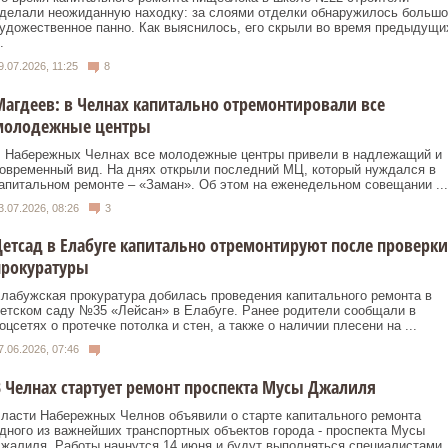
делали неожиданную находку: за слоями отделки обнаружилось большо
удожественное панно. Как выяснилось, его скрыли во время предыдущи
.
9.07.2026, 11:25
8
агдеев: в Челнах капитально отремонтировали все
молодежные центры
 Набережных Челнах все молодежные центры привели в надлежащий и
овременный вид. На днях открыли последний МЦ, который нуждался в
апитальном ремонте – «Заман». Об этом на еженедельном совещании ...
3.07.2026, 08:26
3
етсад в Елабуге капитально отремонтируют после проверки
прокуратуры
лабужская прокуратура добилась проведения капитального ремонта в
етском саду №35 «Лейсан» в Елабуге. Ранее родители сообщали в
оцсетях о протечке потолка и стен, а также о наличии плесени на ...
7.06.2026, 07:46
 Челнах стартует ремонт проспекта Мусы Джалиля
ласти Набережных Челнов объявили о старте капитального ремонта
дного из важнейших транспортных объектов города - проспекта Мусы
жалиля. Работы начнутся 14 июня и будут выполняться специалистами