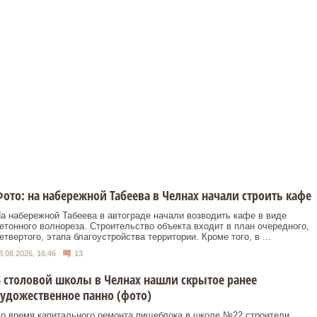
ото: на набережной Табеева в Челнах начали строить кафе
а набережной Табеева в автограде начали возводить кафе в виде
етонного волнореза. Строительство объекта входит в план очередного,
етвертого, этапа благоустройства территории. Кроме того, в ...
3.08.2026, 16:46
13
 столовой школы в Челнах нашли скрытое ранее
удожественное панно (фото)
о время капитального ремонта пищеблока в школе №22 строители