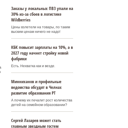
Заказы у локальных ПВЗ упали на
30% из-за сбоев в логистике
Wildberries
Цены взлетели на товары, по таким
выским ценам ничего не надо!
КБК повысит зарплаты на 10%, а в
2027 году начнет стройку новой
фабрики
Есть. Нехватка как и везде.
а
а
Минниханов и профильные
ведомства обсудят в Челнах
развитие образования РТ
А почему их печалит рост количества
детей на семейном образовании?
Сергей Лазарев может стать
главным звездным гостем