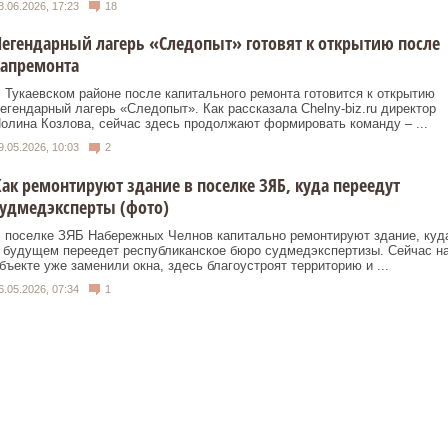
3.06.2026, 17:23
18
егендарный лагерь «Следопыт» готовят к открытию после
капремонта
 Тукаевском районе после капитального ремонта готовится к открытию
егендарный лагерь «Следопыт». Как рассказала Chelny-biz.ru директор
олина Козлова, сейчас здесь продолжают формировать команду – ...
9.05.2026, 10:03
2
ак ремонтируют здание в поселке ЗЯБ, куда переедут
удмедэксперты (фото)
 поселке ЗЯБ Набережных Челнов капитально ремонтируют здание, куд
 будущем переедет республиканское бюро судмедэкспертизы. Сейчас н
бъекте уже заменили окна, здесь благоустроят территорию и ...
6.05.2026, 07:34
1