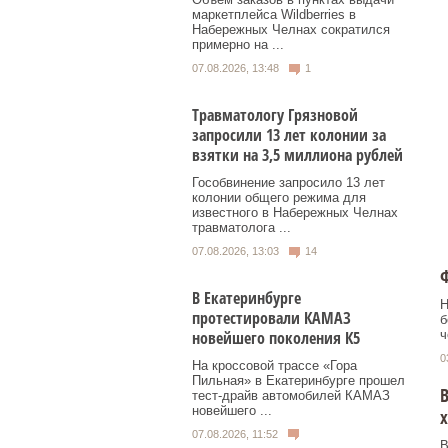
маркетплейса Wildberries в
Набережных Челнах сократился
примерно на ...
07.08.2026, 13:48
1
Травматологу Грязновой
запросили 13 лет колонии за
взятки на 3,5 миллиона рублей
Гособвинение запросило 13 лет
колонии общего режима для
известного в Набережных Челнах
травматолога ...
07.08.2026, 13:03
14
Ф
В Екатеринбурге
Н
протестировали КАМАЗ
б
ч
новейшего поколения К5
0
На кроссовой трассе «Гора
Пильная» в Екатеринбурге прошел
В
тест-драйв автомобилей КАМАЗ
новейшего ...
х
07.08.2026, 11:52
В