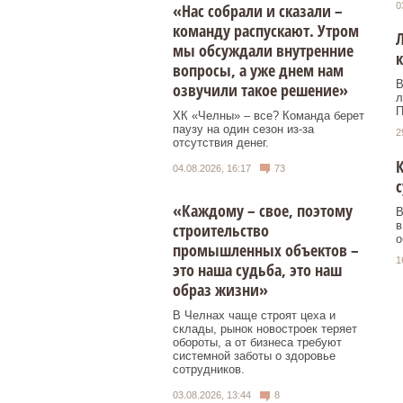
«Нас собрали и сказали –
0
команду распускают. Утром
Л
мы обсуждали внутренние
вопросы, а уже днем нам
В
озвучили такое решение»
л
П
ХК «Челны» – все? Команда берет
паузу на один сезон из-за
2
отсутствия денег.
К
04.08.2026, 16:17
73
с
«Каждому – свое, поэтому
В
в
строительство
о
промышленных объектов –
1
это наша судьба, это наш
образ жизни»
В Челнах чаще строят цеха и
склады, рынок новостроек теряет
обороты, а от бизнеса требуют
системной заботы о здоровье
сотрудников.
03.08.2026, 13:44
8