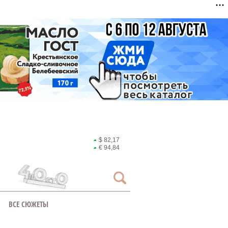
$ 82,17
€ 94,84
ВСЕ СЮЖЕТЫ