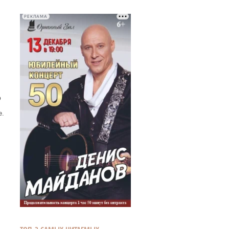
РЕКЛАМА
»
ю
е.