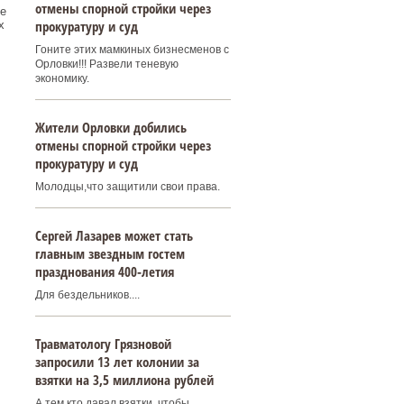
отмены спорной стройки через
е
прокуратуру и суд
х
Гоните этих мамкиных бизнесменов с
Орловки!!! Развели теневую
экономику.
Жители Орловки добились
отмены спорной стройки через
прокуратуру и суд
Молодцы,что защитили свои права.
Сергей Лазарев может стать
главным звездным гостем
празднования 400‑летия
Для бездельников....
Травматологу Грязновой
запросили 13 лет колонии за
взятки на 3,5 миллиона рублей
А тем кто давал взятки, чтобы