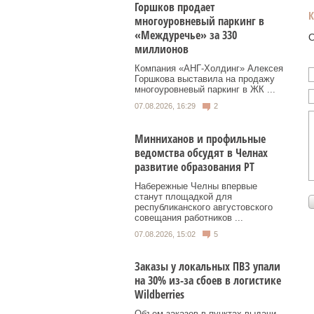
Горшков продает
многоуровневый паркинг в
«Междуречье» за 330
О
миллионов
Компания «АНГ-Холдинг» Алексея
Горшкова выставила на продажу
многоуровневый паркинг в ЖК ...
07.08.2026, 16:29
2
Минниханов и профильные
ведомства обсудят в Челнах
развитие образования РТ
Набережные Челны впервые
станут площадкой для
республиканского августовского
совещания работников ...
07.08.2026, 15:02
5
Заказы у локальных ПВЗ упали
на 30% из-за сбоев в логистике
Wildberries
Объем заказов в пунктах выдачи