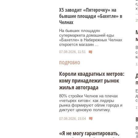
с
х
Х5 заводит «Пятерочку» на
..
бывшие площади «Бахетле» в
2
Челнах
М
На бывших площадях
супермаркета домашней еды
«Бахетле» в Набережных Челнах
откроется магазин ...
В
с
07.08.2026, 11:51
к
ПОДРОБНО
1
Короли квадратных метров:
Д
кому принадлежит рынок
жилья автограда
Е
д
80% стройки Челнов на плечах
с
«четырех китов»: как лидеры
рынка формируют облик города и
1
диктуют ценовую политику.
В
07.08.2026, 15:04
В
«Я не могу гарантировать,
о
Д