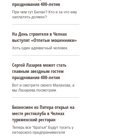
празднования 400‑летия
При чем тут Билан? Кто и за что ему
заплатить должен?
На День строителя в Челнах
выступят «Отпетые мошенники»
Хоть один адекватный человек.
Сергей Лазарев может стать
главным звездным гостем
празднования 400‑летия
Вот и смотрите своего Малахова, а
мы Лазарева посмотрим.
Бизнесмен из Питера открыл на
месте рестоклуба в Челнах
туркменский ресторан
Теперь все "братья" Будут тусить у
питерского предпринимателя