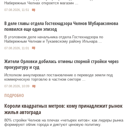
Набережных Челнах откроется магазин ...
07.08.2026, 11:51
В деле главы отдела Гостехнадзора Челнов Мубаракзянова
появился еще один эпизод
В уголовном деле начальника отдела Гостехнадзора по
Набережным Челнам и Тукаевскому району Ильнара ...
07.08.2026, 11:01
Жители Орловки добилась отмены спорной стройки через
прокуратуру и суд
Исполком аннулировал постановление о переводе земли под
коммерческую торговлю в частном секторе ...
07.08.2026, 10:09
ПОДРОБНО
Короли квадратных метров: кому принадлежит рынок
жилья автограда
80% стройки Челнов на плечах «четырех китов»: как лидеры рынка
формируют облик города и диктуют ценовую политику.