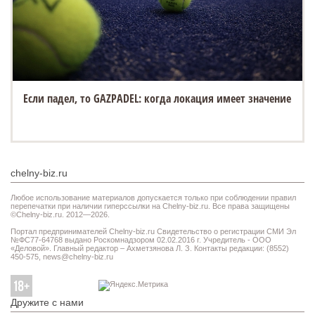
Если падел, то GAZPADEL: когда локация имеет значение
chelny-biz.ru
Любое использование материалов допускается только при соблюдении правил
перепечатки при наличии гиперссылки на Chelny-biz.ru. Все права защищены
©Chelny-biz.ru. 2012—2026.
Портал предпринимателей Chelny-biz.ru Свидетельство о регистрации СМИ Эл
№ФС77-64768 выдано Роскомнадзором 02.02.2016 г. Учредитель - ООО
«Деловой». Главный редактор – Ахметзянова Л. З. Контакты редакции: (8552)
450-575,
news@chelny-biz.ru
Дружите с нами