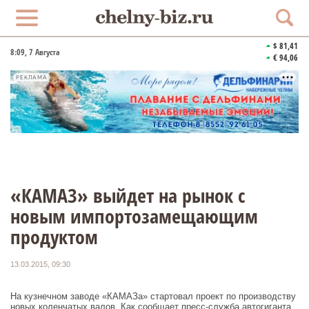
$ 81,41
8:09
, 7 Августа
€ 94,06
РЕКЛАМА
«КАМАЗ» выйдет на рынок с
новым импортозамещающим
продуктом
13.03.2015, 09:30
На кузнечном заводе «КАМАЗа» стартовал проект по производству
новых коленчатых валов. Как сообщает пресс-служба автогиганта,