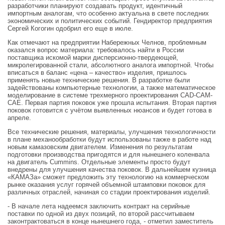
разработчики планируют создавать продукт, идентичный
импортным аналогам, что особенно актуальна в свете последних
экономических и политических событий. Гендиректор предприятия
Сергей Когогин одобрил его еще в июле.
Как отмечают на предприятии Набережных Челнов, проблемным
оказался вопрос материала: требовалось найти в России
поставщика искомой марки дисперсионно-твердеющей,
микролегированной стали, абсолютного аналога импортной. Чтобы
вписаться в баланс «цена – качество» изделия, пришлось
применять новые технические решения. В разработке были
задействованы компьютерные технологии, а также математическое
моделирование в системе трехмерного проектирования CAD-CAM-
CAE. Первая партия поковок уже прошла испытания. Вторая партия
поковок готовится с учётом выявленных нюансов и будет готова в
апреле.
Все технические решения, материалы, улучшения технологичности
в плане механообработки будут использованы также в работе над
новым камазовским двигателем. Изменения по результатам
подготовки производства пригодятся и для нынешнего коленвала
на двигатель Cummins. Отдельные элементы просто будут
внедрены для улучшения качества поковок. В дальнейшем кузница
«КАМАЗа» сможет предложить эту технологию на коммерческом
рынке оказания услуг горячей объемной штамповки поковок для
различных отраслей, начиная со стадии проектирования изделий.
- В начале лета надеемся заключить контракт на серийные
поставки по одной из двух позиций, по второй рассчитываем
законтрактоваться в конце нынешнего года, - отметил заместитель