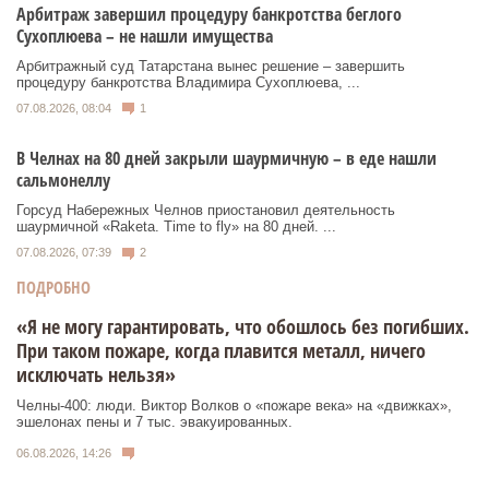
Арбитраж завершил процедуру банкротства беглого
Сухоплюева – не нашли имущества
Арбитражный суд Татарстана вынес решение – завершить
процедуру банкротства Владимира Сухоплюева, ...
07.08.2026, 08:04
1
В Челнах на 80 дней закрыли шаурмичную – в еде нашли
сальмонеллу
Горсуд Набережных Челнов приостановил деятельность
шаурмичной «Raketa. Time to fly» на 80 дней. ...
07.08.2026, 07:39
2
ПОДРОБНО
«Я не могу гарантировать, что обошлось без погибших.
При таком пожаре, когда плавится металл, ничего
исключать нельзя»
Челны-400: люди. Виктор Волков о «пожаре века» на «движках»,
эшелонах пены и 7 тыс. эвакуированных.
06.08.2026, 14:26