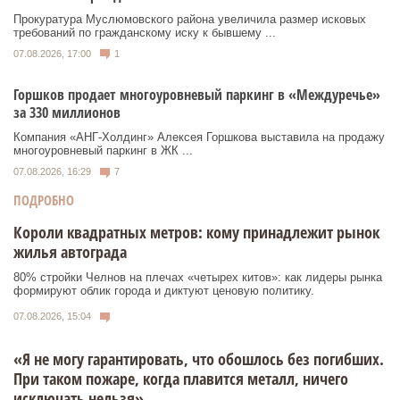
Прокуратура Муслюмовского района увеличила размер исковых
требований по гражданскому иску к бывшему ...
07.08.2026, 17:00
1
Горшков продает многоуровневый паркинг в «Междуречье»
за 330 миллионов
Компания «АНГ-Холдинг» Алексея Горшкова выставила на продажу
многоуровневый паркинг в ЖК ...
07.08.2026, 16:29
7
ПОДРОБНО
Короли квадратных метров: кому принадлежит рынок
жилья автограда
80% стройки Челнов на плечах «четырех китов»: как лидеры рынка
формируют облик города и диктуют ценовую политику.
07.08.2026, 15:04
«Я не могу гарантировать, что обошлось без погибших.
При таком пожаре, когда плавится металл, ничего
исключать нельзя»