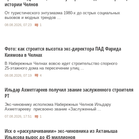
истории Челнов
От туристического энтузиазма 1980‑х до острых социальных
вызовов и модных трендов ...
08.08.2026, 07:23
1
Фото: как строится высотка экс-директора ПАД Фарида
Киямова в Челнах
В Набережных Челнах вовсю идет строительство спорного
25‑этажного дома на пересечении улиц ...
08.08.2026, 07:19
4
Ильдар Ахметгареев получил звание заслуженного строителя
РТ
Экс‑чиновнику исполкома Набережных Челнов Ильдару
Ахметгарееву присвоено звание «Заслуженный ...
07.08.2026, 17:51
1
Иск о «раскулачивании» экс-чиновника из Актаныша
Ильясова вырос до 45 миллионов