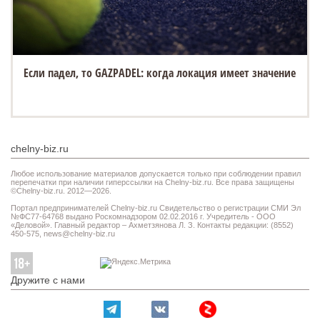
Если падел, то GAZPADEL: когда локация имеет значение
chelny-biz.ru
Любое использование материалов допускается только при соблюдении правил
перепечатки при наличии гиперссылки на Chelny-biz.ru. Все права защищены
©Chelny-biz.ru. 2012—2026.
Портал предпринимателей Chelny-biz.ru Свидетельство о регистрации СМИ Эл
№ФС77-64768 выдано Роскомнадзором 02.02.2016 г. Учредитель - ООО
«Деловой». Главный редактор – Ахметзянова Л. З. Контакты редакции: (8552)
450-575,
news@chelny-biz.ru
Дружите с нами