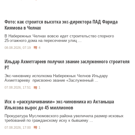
Фото: как строится высотка экс-директора ПАД Фарида
Киямова в Челнах
В Набережных Челнах вовсю идет строительство спорного
25‑этажного дома на пересечении улиц ...
08.08.2026, 07:19
4
Ильдар Ахметгареев получил звание заслуженного строителя
РТ
Экс‑чиновнику исполкома Набережных Челнов Ильдару
Ахметгарееву присвоено звание «Заслуженный ...
07.08.2026, 17:51
1
Иск о «раскулачивании» экс-чиновника из Актаныша
Ильясова вырос до 45 миллионов
Прокуратура Муслюмовского района увеличила размер исковых
требований по гражданскому иску к бывшему ...
07.08.2026, 17:00
1