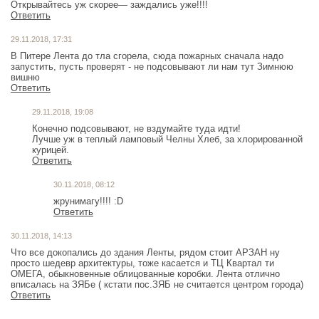
Открывайтесь уж скорее— заждались уже!!!!
Ответить
29.11.2018, 17:31
В Питере Лента до тла сгорела, сюда пожарных сначала надо
запустить, пусть проверят - не подсовывают ли нам тут Зимнюю
вишню
Ответить
29.11.2018, 19:08
Конечно подсовывают, не вздумайте туда идти!
Лучше уж в теплый ламповый Челны Хлеб, за хлорированной
курицей.
Ответить
30.11.2018, 08:12
жрунимагу!!!! :D
Ответить
30.11.2018, 14:13
Что все докопались до здания Ленты, рядом стоит АРЗАН ну
просто шедевр архитектуры, тоже касается и ТЦ Квартал ти
ОМЕГА, обыкновенные облицованные коробки. Лента отлично
вписалась на ЗЯБе ( кстати пос.ЗЯБ не считается центром города)
Ответить