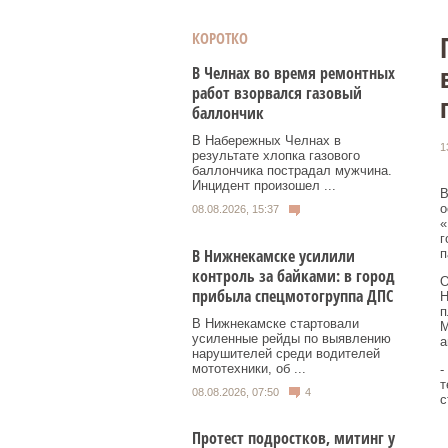
КОРОТКО
В Челнах во время ремонтных
работ взорвался газовый
баллончик
В Набережных Челнах в
1
результате хлопка газового
баллончика пострадал мужчина.
Инцидент произошел ...
В
о
08.08.2026, 15:37
«
г
В Нижнекамске усилили
п
контроль за байками: в город
О
прибыла спецмотогруппа ДПС
Н
п
В Нижнекамске стартовали
М
усиленные рейды по выявлению
а
нарушителей среди водителей
мототехники, об ...
-
т
08.08.2026, 07:50
4
с
Протест подростков, митинг у