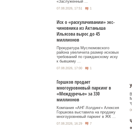
«Заслуженный ...
07.08.2026, 17:51
1
Иск о «раскулачивании» экс-
чиновника из Актаныша
Ильясова вырос до 45
миллионов
Прокуратура Муслюмовского
района увеличила размер исковых
требований по гражданскому иску
к бывшему ...
07.08.2026, 17:00
1
Горшков продает
У
многоуровневый паркинг в
«Междуречье» за 330
В
M
миллионов
т
Компания «АНГ-Холдинг» Алексея
0
Горшкова выставила на продажу
многоуровневый паркинг в ЖК ...
Ч
07.08.2026, 16:29
7