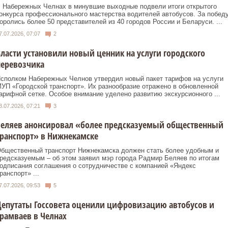
 Набережных Челнах в минувшие выходные подвели итоги открытого
онкурса профессионального мастерства водителей автобусов. За побед
оролись более 50 представителей из 40 городов России и Беларуси. ...
7.07.2026, 07:07
2
ласти установили новый ценник на услуги городского
перевозчика
сполком Набережных Челнов утвердил новый пакет тарифов на услуги
УП «Городской транспорт». Их разнообразие отражено в обновленной
арифной сетке. Особое внимание уделено развитию экскурсионного ...
3.07.2026, 07:21
3
Беляев анонсировал «более предсказуемый общественный
ранспорт» в Нижнекамске
бщественный транспорт Нижнекамска должен стать более удобным и
редсказуемым – об этом заявил мэр города Радмир Беляев по итогам
одписания соглашения о сотрудничестве с компанией «Яндекс
ранспорт» ...
7.07.2026, 09:53
5
епутаты Госсовета оценили цифровизацию автобусов и
рамваев в Челнах