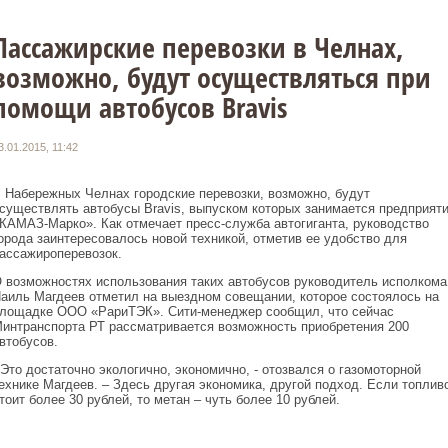
Пассажирские перевозки в Челнах,
возможно, будут осуществляться при
помощи автобусов Bravis
3.01.2015, 11:42
 Набережных Челнах городские перевозки, возможно, будут
существлять автобусы Bravis, выпуском которых занимается предприят
КАМАЗ-Марко». Как отмечает пресс-служба автогиганта, руководство
орода заинтересовалось новой техникой, отметив ее удобство для
ассажироперевозок.
 возможностях использования таких автобусов руководитель исполкома
аиль Магдеев отметил на выездном совещании, которое состоялось на
лощадке ООО «РариТЭК». Сити-менеджер сообщил, что сейчас
интранспорта РТ рассматривается возможность приобретения 200
втобусов.
 Это достаточно экологично, экономично, - отозвался о газомоторной
ехнике Магдеев. – Здесь другая экономика, другой подход. Если топлив
тоит более 30 рублей, то метан – чуть более 10 рублей.