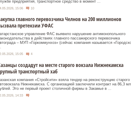
лужбе предприятия, транспортное средство в момент ...
4.05.2026, 15:06
10
акупка главного перевозчика Челнов на 200 миллионов
вызвала претензии УФАС
атарстанское управление ФАС выявило нарушение антимонопольного
аконодательства в действиях главного пассажирского перевозчика
втограда – МУП «Горкоммунхоз» (сейчас компания называется «Городск
.
2.05.2026, 15:05
4
азанцы создадут на месте старого вокзала Нижнекамска
крупный транспортный хаб
азанская компания «Стройсити» взяла тендер на реконструкцию старого
втовокзала Нижнекамска. С организацией заключили контракт на 86,3 мл
ублей. Это не первый проект столичной фирмы в Закамье в ...
2.05.2026, 14:33