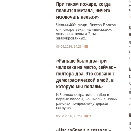
Г
При таком пожаре, когда
Н
плавится металл, ничего
т
исключать нельзя»
0
Челны-400: люди. Виктор Волков
Ч
о «пожаре века» на «движках»,
эшелонах пены и 7 тыс.
эвакуированных.
Ж
06.08.2026, 14:26
с
в
1
«Раньше было два-три
человека на место, сейчас –
М
полтора-два. Это связано с
демографической ямой, в
М
которую мы попали»
п
Л
В Челнах сократился набор в
..
первые классы, но школы в новых
районах по-прежнему держат
2
нагрузку.
В
05.08.2026, 15:28
3
В
б
«Нас собрали и сказали –