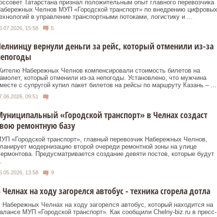
оссовет Татарстана признал положительным опыт главного перевозчика
абережных Челнов МУП «Городской транспорт» по внедрению цифровы
ехнологий в управление транспортными потоками, логистику и ...
6.07.2026, 15:58
5
елнинцу вернули деньги за рейс, который отменили из-за
непогоды
ителю Набережных Челнов компенсировали стоимость билетов на
амолет, который отменили из-за непогоды. Установлено, что мужчина
месте с супругой купил пакет билетов на рейсы по маршруту Казань – ...
7.06.2026, 09:51
униципальный «Городской транспорт» в Челнах создаст
свою ремонтную базу
УП «Городской транспорт», главный перевозчик Набережных Челнов,
ланирует модернизацию второй очереди ремонтной зоны на улице
ермонтова. Предусматривается создание девяти постов, которые будут
.
6.05.2026, 13:58
9
 Челнах на ходу загорелся автобус - техника сгорела дотла
 Набережных Челнах на ходу загорелся автобус, который находится на
алансе МУП «Городской транспорт». Как сообщили Chelny-biz.ru в пресс-