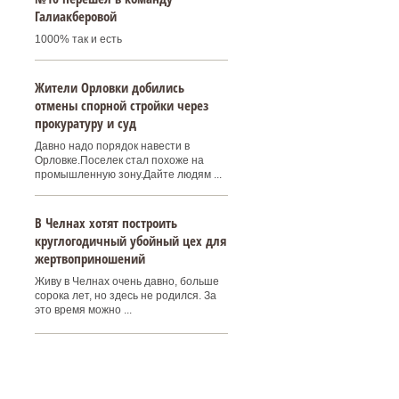
Галиакберовой
1000% так и есть
Жители Орловки добились
отмены спорной стройки через
прокуратуру и суд
Давно надо порядок навести в
Орловке.Поселек стал похоже на
промышленную зону.Дайте людям ...
В Челнах хотят построить
круглогодичный убойный цех для
жертвоприношений
Живу в Челнах очень давно, больше
сорока лет, но здесь не родился. За
это время можно ...