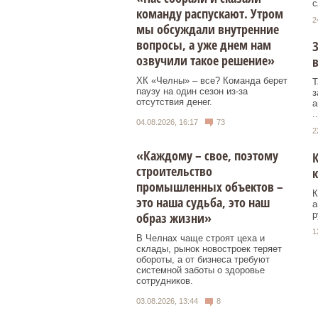
с
команду распускают. Утром
2
мы обсуждали внутренние
вопросы, а уже днем нам
З
озвучили такое решение»
ХК «Челны» – все? Команда берет
Т
паузу на один сезон из-за
з
отсутствия денег.
а
..
04.08.2026, 16:17
73
2
«Каждому – свое, поэтому
К
строительство
промышленных объектов –
К
это наша судьба, это наш
а
р
образ жизни»
1
В Челнах чаще строят цеха и
склады, рынок новостроек теряет
обороты, а от бизнеса требуют
системной заботы о здоровье
сотрудников.
03.08.2026, 13:44
8