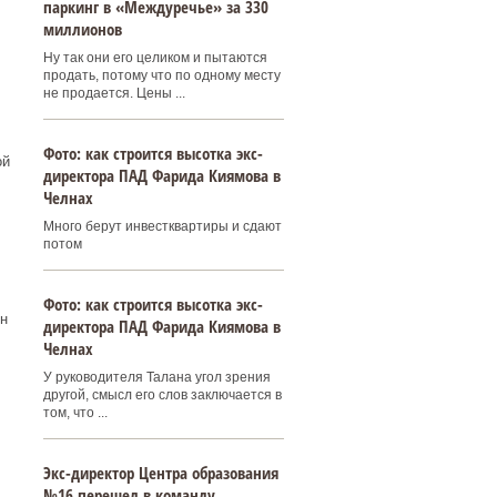
паркинг в «Междуречье» за 330
миллионов
Ну так они его целиком и пытаются
продать, потому что по одному месту
не продается. Цены ...
Фото: как строится высотка экс-
ой
директора ПАД Фарида Киямова в
Челнах
Много берут инвестквартиры и сдают
потом
Фото: как строится высотка экс-
н
директора ПАД Фарида Киямова в
Челнах
У руководителя Талана угол зрения
другой, смысл его слов заключается в
том, что ...
Экс-директор Центра образования
№16 перешел в команду