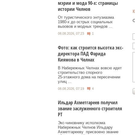
мэрии и мода 90-х: страницы
истории Челнов
От туристического энтузиазма
О
1980‑х до острых социальных
вызовов и модных трендов ...
08.08.2026, 07:23
1
Фото: как строится высотка экс-
директора ПАД Фарида
Киямова в Челнах
В Набережных Челнах вовсю идет
строительство спорного
25‑этажного дома на пересечении
улиц ...
08.08.2026, 07:19
4
Ильдар Ахметгареев получил
звание заслуженного строителя
РТ
Экс‑чиновнику исполкома
Набережных Челнов Ильдару
Ахметгарееву присвоено звание