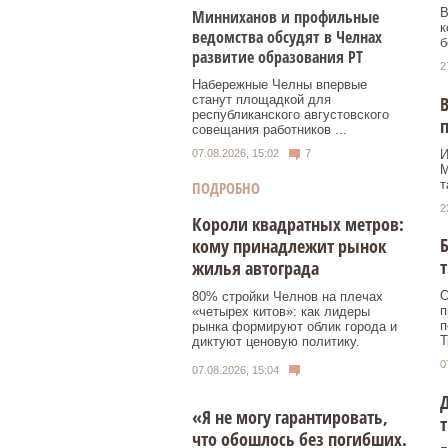
В
Минниханов и профильные
к
ведомства обсудят в Челнах
б
развитие образования РТ
2
Набережные Челны впервые
В
станут площадкой для
республиканского августовского
совещания работников ...
И
07.08.2026, 15:02
7
М
т
ПОДРОБНО
2
Короли квадратных метров:
кому принадлежит рынок
т
жилья автограда
О
80% стройки Челнов на плечах
п
«четырех китов»: как лидеры
п
рынка формируют облик города и
Т
диктуют ценовую политику.
0
07.08.2026, 15:04
Д
«Я не могу гарантировать,
т
что обошлось без погибших.