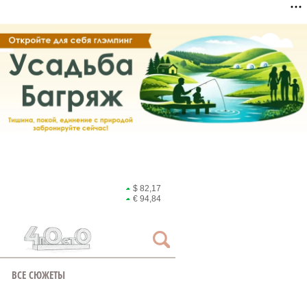
$ 82,17
€ 94,84
ВСЕ СЮЖЕТЫ