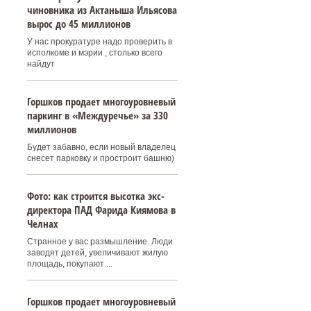
чиновника из Актаныша Ильясова
х
вырос до 45 миллионов
У нас прокуратуре надо проверить в
исполкоме и мэрии , столько всего
найдут
Горшков продает многоуровневый
паркинг в «Междуречье» за 330
миллионов
Будет забавно, если новый владелец
снесет парковку и простроит башню)
Фото: как строится высотка экс-
директора ПАД Фарида Киямова в
Челнах
Странное у вас размышление. Люди
заводят детей, увеличивают жилую
площадь, покупают ...
Горшков продает многоуровневый