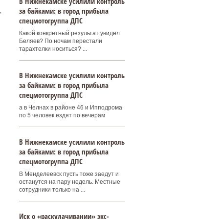
В Нижнекамске усилили контроль
за байками: в город прибыла
у
спецмотогруппа ДПС
Какой конкретный результат увидел
Беляев? По ночам перестали
тарахтелки носиться? ...
В Нижнекамске усилили контроль
за байками: в город прибыла
спецмотогруппа ДПС
а в Челнах в районе 46 и Ипподрома
по 5 человек ездят по вечерам
В Нижнекамске усилили контроль
за байками: в город прибыла
спецмотогруппа ДПС
В Менделеевск пусть тоже заедут и
останутся на пару недель. Местные
сотрудники только на ...
Иск о «раскулачивании» экс-