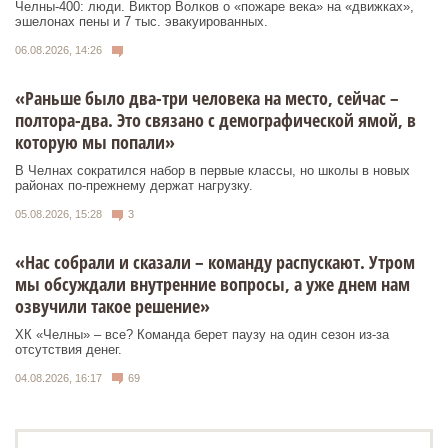
Челны-400: люди. Виктор Волков о «пожаре века» на «движках»,
эшелонах пены и 7 тыс. эвакуированных.
06.08.2026, 14:26
«Раньше было два-три человека на место, сейчас –
полтора-два. Это связано с демографической ямой, в
которую мы попали»
В Челнах сократился набор в первые классы, но школы в новых
районах по-прежнему держат нагрузку.
05.08.2026, 15:28
3
«Нас собрали и сказали – команду распускают. Утром
мы обсуждали внутренние вопросы, а уже днем нам
озвучили такое решение»
ХК «Челны» – все? Команда берет паузу на один сезон из-за
отсутствия денег.
04.08.2026, 16:17
69