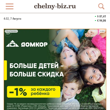
$ 81,41
4:32
, 7 Августа
€ 94,06
РЕКЛАМА