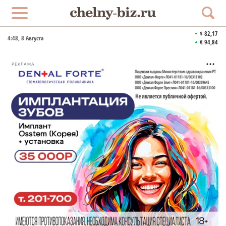
$ 82,17
4:48
, 8 Августа
€ 94,84
РЕКЛАМА