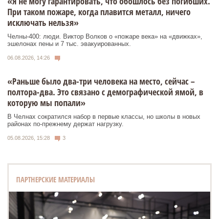
«Я не могу гарантировать, что обошлось без погибших.
При таком пожаре, когда плавится металл, ничего
исключать нельзя»
Челны-400: люди. Виктор Волков о «пожаре века» на «движках»,
эшелонах пены и 7 тыс. эвакуированных.
06.08.2026, 14:26
«Раньше было два-три человека на место, сейчас –
полтора-два. Это связано с демографической ямой, в
которую мы попали»
В Челнах сократился набор в первые классы, но школы в новых
районах по-прежнему держат нагрузку.
05.08.2026, 15:28
3
ПАРТНЕРСКИЕ МАТЕРИАЛЫ