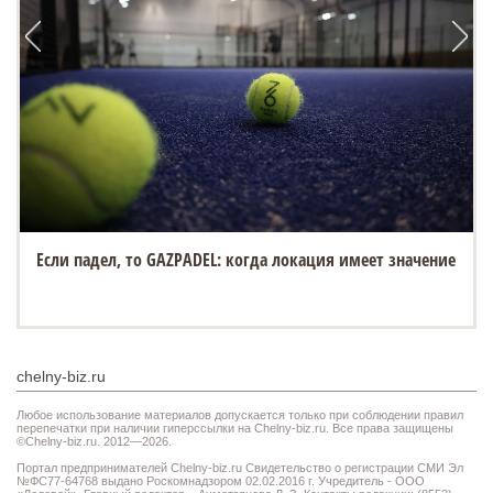
Если падел, то GAZPADEL: когда локация имеет значение
chelny-biz.ru
Любое использование материалов допускается только при соблюдении правил
перепечатки при наличии гиперссылки на Chelny-biz.ru. Все права защищены
©Chelny-biz.ru. 2012—2026.
Портал предпринимателей Chelny-biz.ru Свидетельство о регистрации СМИ Эл
№ФС77-64768 выдано Роскомнадзором 02.02.2016 г. Учредитель - ООО