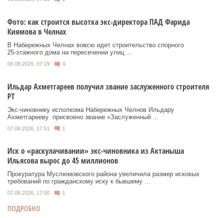
Фото: как строится высотка экс-директора ПАД Фарида
Киямова в Челнах
В Набережных Челнах вовсю идет строительство спорного
25‑этажного дома на пересечении улиц ...
08.08.2026, 07:19
4
Ильдар Ахметгареев получил звание заслуженного строителя
РТ
Экс‑чиновнику исполкома Набережных Челнов Ильдару
Ахметгарееву присвоено звание «Заслуженный ...
07.08.2026, 17:51
1
Иск о «раскулачивании» экс-чиновника из Актаныша
Ильясова вырос до 45 миллионов
Прокуратура Муслюмовского района увеличила размер исковых
требований по гражданскому иску к бывшему ...
07.08.2026, 17:00
1
ПОДРОБНО