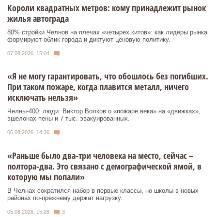
Короли квадратных метров: кому принадлежит рынок
жилья автограда
80% стройки Челнов на плечах «четырех китов»: как лидеры рынка
формируют облик города и диктуют ценовую политику.
07.08.2026, 15:04
«Я не могу гарантировать, что обошлось без погибших.
При таком пожаре, когда плавится металл, ничего
исключать нельзя»
Челны-400: люди. Виктор Волков о «пожаре века» на «движках»,
эшелонах пены и 7 тыс. эвакуированных.
06.08.2026, 14:26
«Раньше было два-три человека на место, сейчас –
полтора-два. Это связано с демографической ямой, в
которую мы попали»
В Челнах сократился набор в первые классы, но школы в новых
районах по-прежнему держат нагрузку.
05.08.2026, 15:28
3