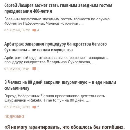
Сергей Лазарев может стать главным звездным гостем
празднования 400‑летия
Главным возможным звездным гостем торжеств по случаю
400‑летия Набережных Челнов источники ...
07.08.2026, 09:22
4
Арбитраж завершил процедуру банкротства беглого
Сухоплюева – не нашли имущества
Арбитражный суд Татарстана вынес решение – завершить
процедуру банкротства Владимира Сухоплюева, ...
07.08.2026, 08:04
1
В Челнах на 80 дней закрыли шаурмичную – в еде нашли
сальмонеллу
Горсуд Набережных Челнов приостановил деятельность
шаурмичной «Raketa. Time to fly» на 80 дней. ...
07.08.2026, 07:39
2
ПОДРОБНО
«Я не могу гарантировать, что обошлось без погибших.