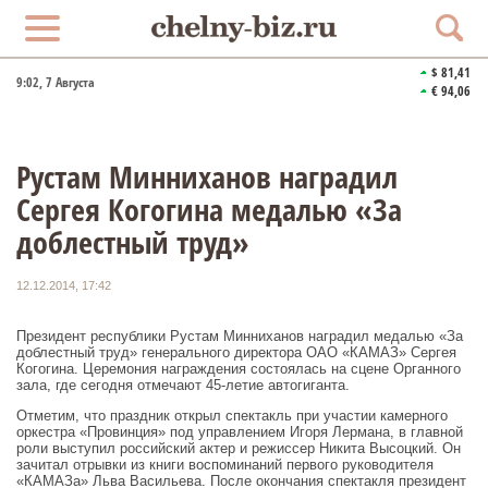
$ 81,41
9:02
, 7 Августа
€ 94,06
Рустам Минниханов наградил
Сергея Когогина медалью «За
доблестный труд»
12.12.2014, 17:42
Президент республики Рустам Минниханов наградил медалью «За
доблестный труд» генерального директора ОАО «КАМАЗ» Сергея
Когогина. Церемония награждения состоялась на сцене Органного
зала, где сегодня отмечают 45-летие автогиганта.
Отметим, что праздник открыл спектакль при участии камерного
оркестра «Провинция» под управлением Игоря Лермана, в главной
роли выступил российский актер и режиссер Никита Высоцкий. Он
зачитал отрывки из книги воспоминаний первого руководителя
«КАМАЗа» Льва Васильева. После окончания спектакля президент