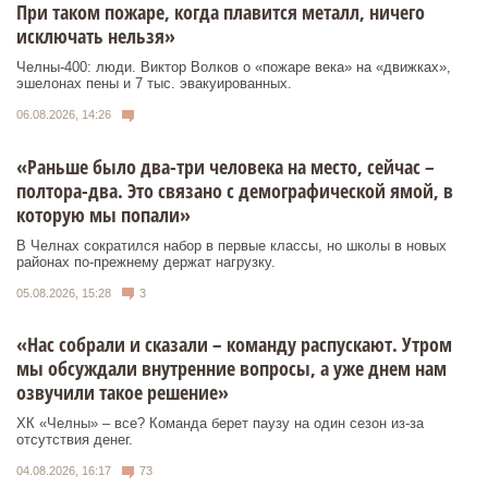
При таком пожаре, когда плавится металл, ничего
исключать нельзя»
Челны-400: люди. Виктор Волков о «пожаре века» на «движках»,
эшелонах пены и 7 тыс. эвакуированных.
06.08.2026, 14:26
«Раньше было два-три человека на место, сейчас –
полтора-два. Это связано с демографической ямой, в
которую мы попали»
В Челнах сократился набор в первые классы, но школы в новых
районах по-прежнему держат нагрузку.
05.08.2026, 15:28
3
«Нас собрали и сказали – команду распускают. Утром
мы обсуждали внутренние вопросы, а уже днем нам
озвучили такое решение»
ХК «Челны» – все? Команда берет паузу на один сезон из-за
отсутствия денег.
04.08.2026, 16:17
73