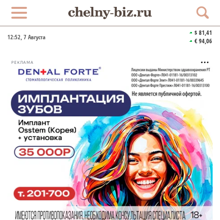
$ 81,41
12:52
, 7 Августа
€ 94,06
РЕКЛАМА