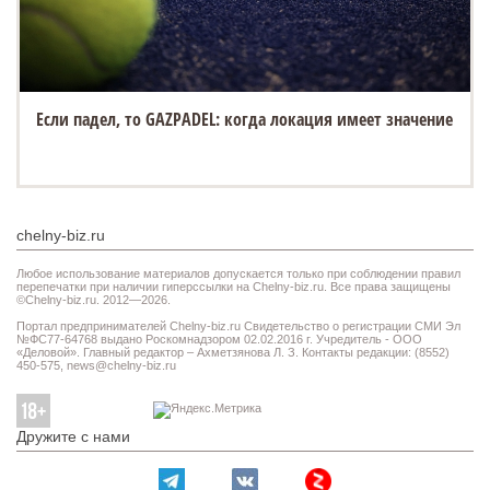
Если падел, то GAZPADEL: когда локация имеет значение
chelny-biz.ru
Любое использование материалов допускается только при соблюдении правил
перепечатки при наличии гиперссылки на Chelny-biz.ru. Все права защищены
©Chelny-biz.ru. 2012—2026.
Портал предпринимателей Chelny-biz.ru Свидетельство о регистрации СМИ Эл
№ФС77-64768 выдано Роскомнадзором 02.02.2016 г. Учредитель - ООО
«Деловой». Главный редактор – Ахметзянова Л. З. Контакты редакции: (8552)
450-575,
news@chelny-biz.ru
Дружите с нами