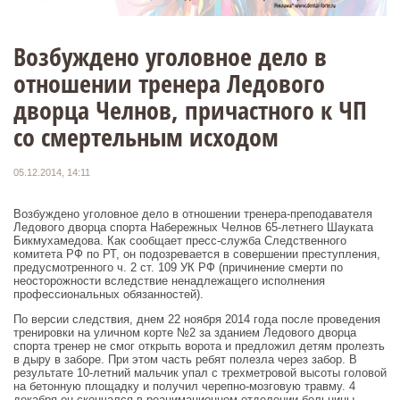
Возбуждено уголовное дело в
отношении тренера Ледового
дворца Челнов, причастного к ЧП
со смертельным исходом
05.12.2014, 14:11
Возбуждено уголовное дело в отношении тренера-преподавателя
Ледового дворца спорта Набережных Челнов 65-летнего Шауката
Бикмухамедова. Как сообщает пресс-служба Следственного
комитета РФ по РТ, он подозревается в совершении преступления,
предусмотренного ч. 2 ст. 109 УК РФ (причинение смерти по
неосторожности вследствие ненадлежащего исполнения
профессиональных обязанностей).
По версии следствия, днем 22 ноября 2014 года после проведения
тренировки на уличном корте №2 за зданием Ледового дворца
спорта тренер не смог открыть ворота и предложил детям пролезть
в дыру в заборе. При этом часть ребят полезла через забор. В
результате 10-летний мальчик упал с трехметровой высоты головой
на бетонную площадку и получил черепно-мозговую травму. 4
декабря он скончался в реанимационном отделении больницы.