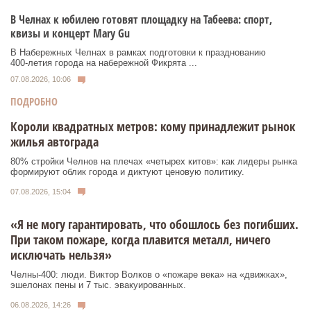
В Челнах к юбилею готовят площадку на Табеева: спорт,
квизы и концерт Mary Gu
В Набережных Челнах в рамках подготовки к празднованию
400‑летия города на набережной Фикрята ...
07.08.2026, 10:06
ПОДРОБНО
Короли квадратных метров: кому принадлежит рынок
жилья автограда
80% стройки Челнов на плечах «четырех китов»: как лидеры рынка
формируют облик города и диктуют ценовую политику.
07.08.2026, 15:04
«Я не могу гарантировать, что обошлось без погибших.
При таком пожаре, когда плавится металл, ничего
исключать нельзя»
Челны-400: люди. Виктор Волков о «пожаре века» на «движках»,
эшелонах пены и 7 тыс. эвакуированных.
06.08.2026, 14:26