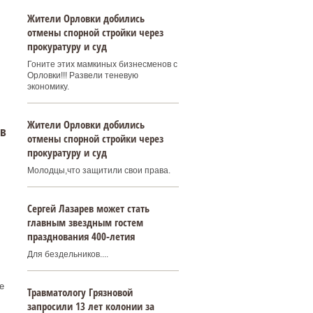
Жители Орловки добились
отмены спорной стройки через
прокуратуру и суд
Гоните этих мамкиных бизнесменов с
Орловки!!! Развели теневую
экономику.
Жители Орловки добились
 в
отмены спорной стройки через
прокуратуру и суд
Молодцы,что защитили свои права.
Сергей Лазарев может стать
главным звездным гостем
празднования 400‑летия
Для бездельников....
,
е
Травматологу Грязновой
запросили 13 лет колонии за