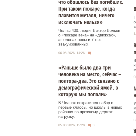
что обошлось без погибших.
При таком пожаре, когда
В
плавится металл, ничего
П
исключать нельзя»
о
«
Челны-400: люди. Виктор Волков
1
о «пожаре века» на «движках»,
эшелонах пены и 7 тыс.
В
эвакуированных.
06.08.2026, 14:26
В
к
«Раньше было два-три
м
человека на место, сейчас –
0
полтора-два. Это связано с
демографической ямой, в
которую мы попали»
н
В Челнах сократился набор в
У
первые классы, но школы в новых
м
районах по-прежнему держат
6
нагрузку.
0
05.08.2026, 15:28
3