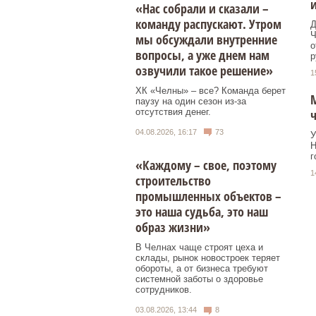
и
«Нас собрали и сказали –
команду распускают. Утром
Д
Ч
мы обсуждали внутренние
о
вопросы, а уже днем нам
р
озвучили такое решение»
1
ХК «Челны» – все? Команда берет
М
паузу на один сезон из-за
отсутствия денег.
ч
04.08.2026, 16:17
73
У
Н
г
«Каждому – свое, поэтому
1
строительство
промышленных объектов –
это наша судьба, это наш
образ жизни»
В Челнах чаще строят цеха и
склады, рынок новостроек теряет
обороты, а от бизнеса требуют
системной заботы о здоровье
сотрудников.
03.08.2026, 13:44
8