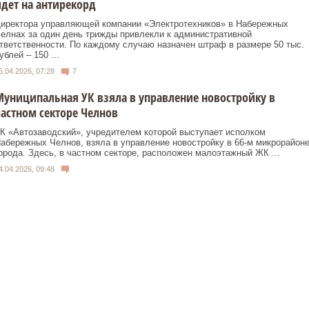
дет на антирекорд
иректора управляющей компании «Электротехников» в Набережных
елнах за один день трижды привлекли к административной
тветственности. По каждому случаю назначен штраф в размере 50 тыс.
ублей – 150 ...
5.04.2026, 07:28
7
униципальная УК взяла в управление новостройку в
астном секторе Челнов
К «Автозаводский», учредителем которой выступает исполком
абережных Челнов, взяла в управление новостройку в 66-м микрорайон
орода. Здесь, в частном секторе, расположен малоэтажный ЖК ...
4.04.2026, 09:48