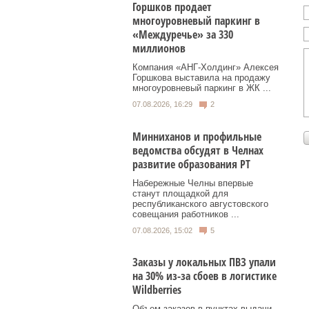
Горшков продает
многоуровневый паркинг в
«Междуречье» за 330
миллионов
Компания «АНГ-Холдинг» Алексея
Горшкова выставила на продажу
многоуровневый паркинг в ЖК ...
07.08.2026, 16:29
2
Минниханов и профильные
ведомства обсудят в Челнах
развитие образования РТ
Набережные Челны впервые
станут площадкой для
республиканского августовского
совещания работников ...
07.08.2026, 15:02
5
Заказы у локальных ПВЗ упали
на 30% из-за сбоев в логистике
Wildberries
Объем заказов в пунктах выдачи