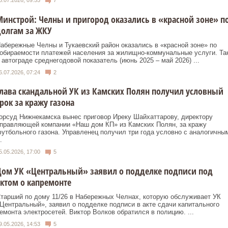
5.07.2026, 09:55
7
инстрой: Челны и пригород оказались в «красной зоне» п
олгам за ЖКУ
абережные Челны и Тукаевский район оказались в «красной зоне» по
обираемости платежей населения за жилищно-коммунальные услуги. Так
 автограде среднегодовой показатель (июнь 2025 – май 2026) ...
6.07.2026, 07:24
2
лава скандальной УК из Камских Полян получил условный
рок за кражу газона
орсуд Нижнекамска вынес приговор Иреку Шайхаттарову, директору
правляющей компании «Наш дом КП» из Камских Полян, за кражу
утбольного газона. Управленец получил три года условно с аналогичны
.
5.05.2026, 17:00
5
Дом УК «Центральный» заявил о подделке подписи под
ктом о капремонте
тарший по дому 11/26 в Набережных Челнах, которую обслуживает УК
Центральный», заявил о подделке подписи в акте сдачи капитального
емонта электросетей. Виктор Волков обратился в полицию. ...
9.05.2026, 14:53
5