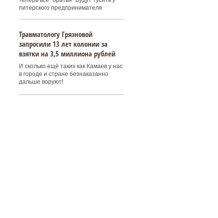
Теперь все "братья" Будут тусить у
питерского предпринимателя
Травматологу Грязновой
запросили 13 лет колонии за
взятки на 3,5 миллиона рублей
И сколько ещё таких как Камаев у нас
в городе и стране безнаказанно
дальше воруют!