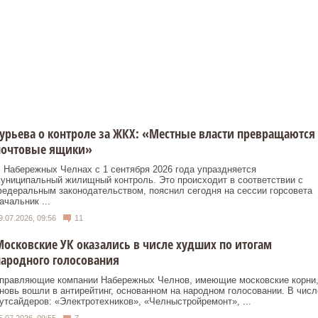
урьева о контроле за ЖКХ: «Местные власти превращаются
почтовые ящики»
 Набережных Челнах с 1 сентября 2026 года упраздняется
униципальный жилищный контроль. Это происходит в соответствии с
едеральным законодательством, пояснил сегодня на сессии горсовета
ачальник ...
9.07.2026, 09:56
11
осковские УК оказались в числе худших по итогам
ародного голосования
правляющие компании Набережных Челнов, имеющие московские корни
новь вошли в антирейтинг, основанном на народном голосовании. В числ
утсайдеров: «Электротехников», «Челныстройремонт», ...