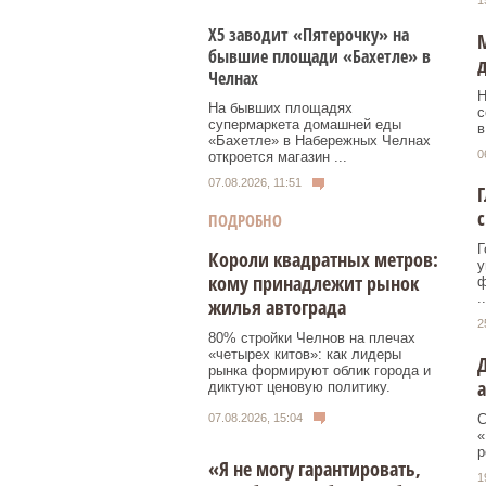
1
Х5 заводит «Пятерочку» на
М
бывшие площади «Бахетле» в
д
Челнах
Н
На бывших площадях
с
супермаркета домашней еды
в
«Бахетле» в Набережных Челнах
0
откроется магазин ...
07.08.2026, 11:51
Г
с
ПОДРОБНО
Г
Короли квадратных метров:
у
кому принадлежит рынок
ф
..
жилья автограда
2
80% стройки Челнов на плечах
«четырех китов»: как лидеры
рынка формируют облик города и
а
диктуют ценовую политику.
07.08.2026, 15:04
С
«
р
«Я не могу гарантировать,
1