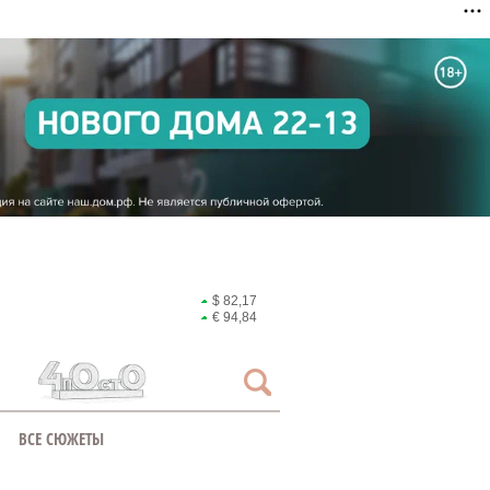
$ 82,17
€ 94,84
ВСЕ СЮЖЕТЫ