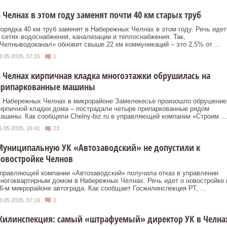
 Челнах в этом году заменят почти 40 км старых труб
орядка 40 км труб заменят в Набережных Челнах в этом году. Речь идет
 сетях водоснабжения, канализации и теплоснабжения. Так,
Челныводоканал» обновит свыше 22 км коммуникаций – это 2,5% от ...
3.05.2026, 07:15
1
 Челнах кирпичная кладка многоэтажки обрушилась на
припаркованные машины
 Набережных Челнах в микрорайоне Замелекесье произошло обрушение
ирпичной кладки дома – пострадали четыре припаркованные рядом
ашины. Как сообщили Chelny‑biz.ru в управляющей компании «Строим ...
5.05.2026, 16:41
23
Муниципальную УК «Автозаводский» не допустили к
овостройке Челнов
правляющей компании «Автозаводский» получила отказ в управлении
ногоквартирным домом в Набережных Челнах. Речь идет о новостройке 
6-м микрорайоне автограда. Как сообщает Госжилинспекция РТ, ...
3.05.2026, 07:19
3
Жилинспекция: самый «штрафуемый» директор УК в Челна