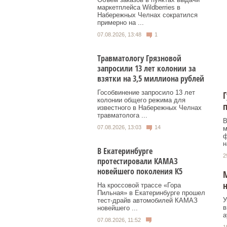
маркетплейса Wildberries в
Набережных Челнах сократился
примерно на ...
07.08.2026, 13:48
1
Травматологу Грязновой
запросили 13 лет колонии за
взятки на 3,5 миллиона рублей
Гособвинение запросило 13 лет
Г
колонии общего режима для
известного в Набережных Челнах
травматолога ...
В
07.08.2026, 13:03
14
м
ф
н
В Екатеринбурге
2
протестировали КАМАЗ
новейшего поколения К5
М
н
На кроссовой трассе «Гора
Пильная» в Екатеринбурге прошел
У
тест-драйв автомобилей КАМАЗ
в
новейшего ...
а
07.08.2026, 11:52