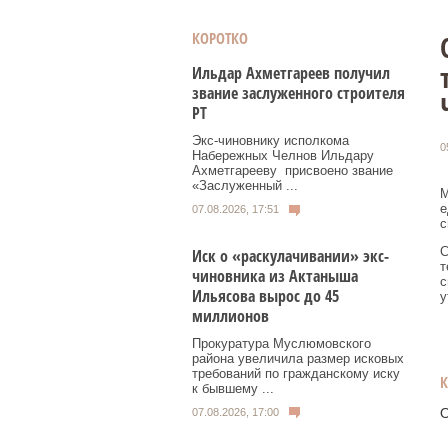
КОРОТКО
Ильдар Ахметгареев получил
звание заслуженного строителя
РТ
Экс‑чиновнику исполкома
0
Набережных Челнов Ильдару
Ахметгарееву присвоено звание
«Заслуженный ...
М
е
07.08.2026, 17:51
с
С
Иск о «раскулачивании» экс-
т
чиновника из Актаныша
с
Ильясова вырос до 45
у
миллионов
Прокуратура Муслюмовского
района увеличила размер исковых
требований по гражданскому иску
к бывшему ...
О
07.08.2026, 17:00