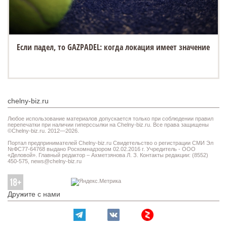
Если падел, то GAZPADEL: когда локация имеет значение
chelny-biz.ru
Любое использование материалов допускается только при соблюдении правил
перепечатки при наличии гиперссылки на Chelny-biz.ru. Все права защищены
©Chelny-biz.ru. 2012—2026.
Портал предпринимателей Chelny-biz.ru Свидетельство о регистрации СМИ Эл
№ФС77-64768 выдано Роскомнадзором 02.02.2016 г. Учредитель - ООО
«Деловой». Главный редактор – Ахметзянова Л. З. Контакты редакции: (8552)
450-575,
news@chelny-biz.ru
Дружите с нами