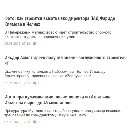
Фото: как строится высотка экс-директора ПАД Фарида
Киямова в Челнах
В Набережных Челнах вовсю идет строительство спорного
25‑этажного дома на пересечении улиц ...
08.08.2026, 07:19
4
Ильдар Ахметгареев получил звание заслуженного строителя
РТ
Экс‑чиновнику исполкома Набережных Челнов Ильдару
Ахметгарееву присвоено звание «Заслуженный ...
07.08.2026, 17:51
1
Иск о «раскулачивании» экс-чиновника из Актаныша
Ильясова вырос до 45 миллионов
Прокуратура Муслюмовского района увеличила размер исковых
требований по гражданскому иску к бывшему ...
07.08.2026, 17:00
1