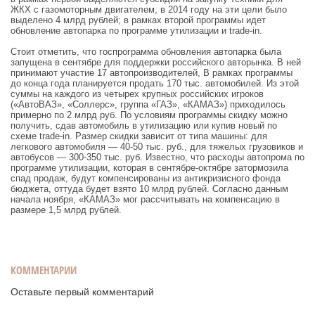
ЖКХ с газомоторным двигателем, в 2014 году на эти цели было
выделено 4 млрд рублей; в рамках второй программы идет
обновление автопарка по программе утилизации и trade-in.
Стоит отметить, что госпрограмма обновления автопарка была
запущена в сентябре для поддержки российского авторынка. В ней
принимают участие 17 автопроизводителей, В рамках программы
до конца года планируется продать 170 тыс. автомобилей. Из этой
суммы на каждого из четырех крупных российских игроков
(«АвтоВАЗ», «Соллерс», группа «ГАЗ», «КАМАЗ») приходилось
примерно по 2 млрд руб. По условиям программы скидку можно
получить, сдав автомобиль в утилизацию или купив новый по
схеме trade-in. Размер скидки зависит от типа машины: для
легкового автомобиля — 40-50 тыс. руб., для тяжелых грузовиков и
автобусов — 300-350 тыс. руб. Известно, что расходы автопрома по
программе утилизации, которая в сентябре-октябре затормозила
спад продаж, будут компенсированы из антикризисного фонда
бюджета, оттуда будет взято 10 млрд рублей. Согласно данным
начала ноября, «КАМАЗ» мог рассчитывать на компенсацию в
размере 1,5 млрд рублей.
КОММЕНТАРИИ
Оставьте первый комментарий