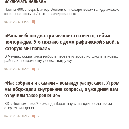
исключать нельзя»
Челны-400: люди. Виктор Волков о «пожаре века» на «движках»,
эшелонах пены и 7 тыс. эвакуированных.
06.08.2026, 14:26
«Раньше было два-три человека на место, сейчас –
полтора-два. Это связано с демографической ямой, в
которую мы попали»
В Челнах сократился набор в первые классы, но школы в новых
районах по-прежнему держат нагрузку.
05.08.2026, 15:28
3
«Нас собрали и сказали – команду распускают. Утром
мы обсуждали внутренние вопросы, а уже днем нам
озвучили такое решение»
ХК «Челны» – все? Команда берет паузу на один сезон из-за
отсутствия денег.
04.08.2026, 16:17
69