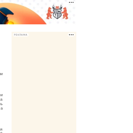
РЕКЛАМА
ии
ли
ва
ль
 а
ия