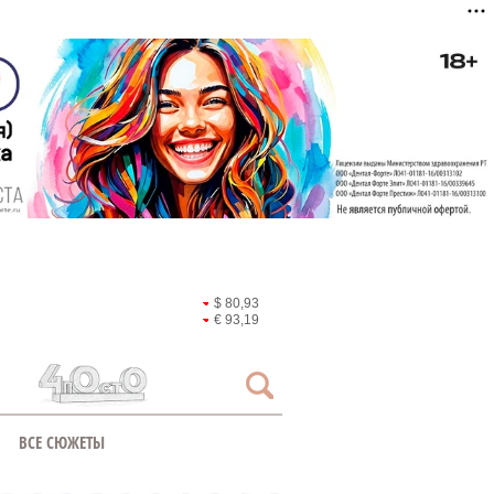
$ 80,93
€ 93,19
ВСЕ СЮЖЕТЫ