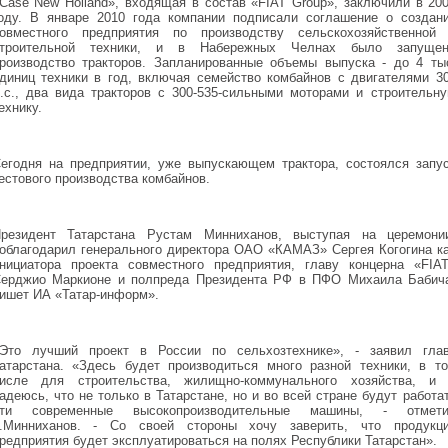
Case New Holland», входящая в состав «FIAT Group», заключили в 20
оду. В январе 2010 года компании подписали соглашение о создан
овместного предприятия по производству сельскохозяйственной
троительной техники, и в Набережных Челнах было запуще
роизводство тракторов. Запланированные объемы выпуска - до 4 ты
диниц техники в год, включая семейство комбайнов с двигателями 3
.с., два вида тракторов с 300-535-сильными моторами и строительн
ехнику.
егодня на предприятии, уже выпускающем трактора, состоялся запу
естового производства комбайнов.
резидент Татарстана Рустам Минниханов, выступая на церемони
облагодарил генерального директора ОАО «КАМАЗ» Сергея Когогина к
нициатора проекта совместного предприятия, главу концерна «FIA
ерджио Маркионе и полпреда Президента РФ в ПФО Михаила Бабич
ишет ИА «Татар-информ».
Это лучший проект в России по сельхозтехнике», - заявил гла
атарстана. «Здесь будет производиться много разной техники, в т
исле для строительства, жилищно-коммунального хозяйства, и
адеюсь, что не только в Татарстане, но и во всей стране будут работа
ти современные высокопроизводительные машины, - отмет
.Минниханов. - Со своей стороны хочу заверить, что продукц
редприятия будет эксплуатироваться на полях Республики Татарстан».