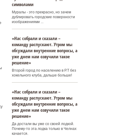
символами
Муралы - это прекрасно, но зачем
дублировать городские поверхности
изображениями ...
е
«Нас собрали и сказали –
команду распускают. Утром мы
обсуждали внутренние вопросы, а
уже днем нам озвучили такое
решение»
ы
Второй город по населению в Р.Т без
хокельного клуба, дальше больше!
«Нас собрали и сказали –
команду распускают. Утром мы
обсуждали внутренние вопросы, а
ку
уже днем нам озвучили такое
решение»
Да достали вы уже со своей лодкой.
Почему-то эта лодка только в Челнах
качается.