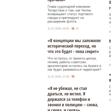
Х
Глава судоходной компании
Татарстана о том, как Челны
возвращают статус портового
Х
города и претендуют на
Ч
расширение флота.
а
..
31.07.2026, 09:00
14
0
«В концепции мы заложили
Н
исторический переход, но
С
что это будет - пока секрет»
р
д
Что осталось от проекта центра,
..
почему работы советских
0
архитекторов остались на бумаге и
как будет развиваться территория?
«
31.07.2026, 07:00
С
«Я не убежал, не стал
р
драться, не мстил. Я
п
держался за телефон и
0
звонил в полицию – снова,
и снова, и снова»