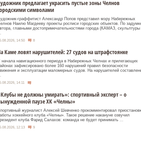
удожник предлагает украсить пустые зоны Челнов
городскими символами
удожник‑граффитист Александр Попов представил мэру Набережных
елнов Наилю Магдееву проекты росписи городских объектов. По задумк
втора, главными достопримечательностями города (КАМАЗ, скульптуры
.
5.08.2026, 14:50
8
а Каме ловят нарушителей: 27 судов на штрафстоянке
 начала навигационного периода в Набережных Челнах и прилегающих
айонах зафиксировано более 160 нарушений правил безопасности
вижения и эксплуатации маломерных судов. На нарушителей составлен
.
5.08.2026, 14:11
Клубы не должны умирать»: спортивный эксперт – о
вынужденной паузе ХК «Челны»
портивный журналист Алексей Шевченко прокомментировал приостанов
аботы хоккейного клуба «Челны». Такое решение накануне озвучил
резидент клуба Фарид Салахов: команда не будет принимать ...
5.08.2026, 12:13
9