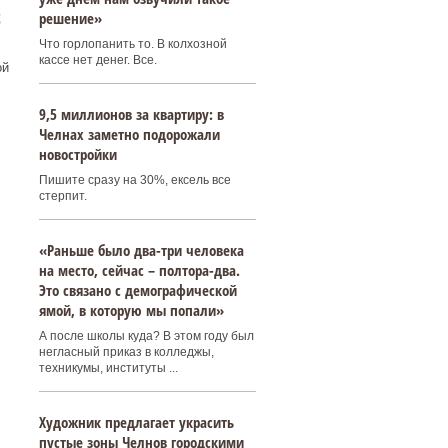
с
решение»
Что горлопанить то. В колхозной
кассе нет денег. Все.
ой
9,5 миллионов за квартиру: в
Челнах заметно подорожали
новостройки
Пишите сразу на 30%, ексель все
стерпит.
«Раньше было два-три человека
на место, сейчас – полтора-два.
Это связано с демографической
ямой, в которую мы попали»
А после школы куда? В этом году был
негласный приказ в колледжы,
техникумы, институты ...
Художник предлагает украсить
пустые зоны Челнов городскими