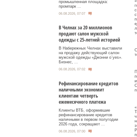
«
промышленная площадка:
г
промпарк ...
с
06.08.2026, 07:07
с
п
е
В Челнах за 20 миллионов
л
продают салон мужской
т
одежды с 25-летней историей
В Набережных Челнах выставили
С
на продажу действующий салон
т
мужской одежды «Джонни о`yes».
Бизнес, ...
06.08.2026, 07:02
П
п
и
Рефинансирование кредитов
С
наличными экономит
п
клиентам четверть
ежемесячного платежа
«
Клиенты ВТБ, оформившие
Т
рефинансирование кредитов
ч
наличными в первом полугодии
н
2026 года, сокращают ...
э
Р
06.08.2026, 07:00
п