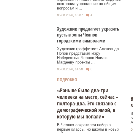
возглавил управление по общим
вопросам и ...
05.08.2026, 16:07
4
Художник предлагает украсить
пустые зоны Челнов
городскими символами
Художник‑граффитист Александр
Попов представил мэру
Набережных Челнов Наилю
Магдееву проекты ...
05.08.2026, 14:50
8
ПОДРОБНО
«Раньше было два-три
человека на место, сейчас –
В
полтора-два. Это связано с
демографической ямой, в
В
которую мы попали»
б
А
В Челнах сократился набор в
первые классы, но школы в новых
0