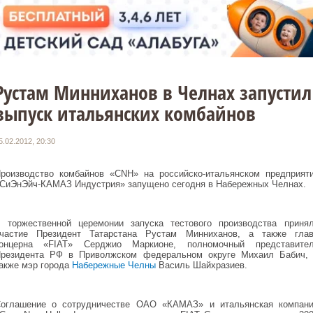
Рустам Минниханов в Челнах запустил
выпуск итальянских комбайнов
5.02.2012, 20:30
роизводство комбайнов «CNH» на российско-итальянском предприят
СиЭнЭйч-КАМАЗ Индустрия» запущено сегодня в Набережных Челнах.
 торжественной церемонии запуска тестового производства приня
частие Президент Татарстана Рустам Минниханов, а также гла
онцерна «FIAT» Серджио Маркионе, полномочный представите
резидента РФ в Приволжском федеральном округе Михаил Бабич,
акже мэр города
Набережные Челны
Василь Шайхразиев.
оглашение о сотрудничестве ОАО «КАМАЗ» и итальянская компан