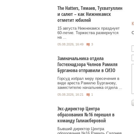
Тhe Нatters, Тямаев, Тухватуллин
и салют – как Нижнекамск
отметит юбилей
15 августа Нижнекамск празднует
О
60‑летие. Торжества развернутся
на ...
05.08.2026, 16:49
3
Замначальника отдела
Гостехнадзора Челнов Рамиля
Бурганова отправили в СИЗО
Горсуд избрал меру пресечения в
виде ареста Рамилю Бурганову,
заместителю начальника отдела ...
05.08.2026, 16:21
1
Экс-директор Центра
образования №16 перешел в
команду Галиакберовой
Бывший директор Центра
образования №16 Рамиль Садриев