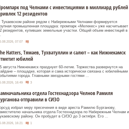
Промпарк под Челнами с инвестициями в миллиард рублей
ривлек 12 резидентов
 Тукаевском районе рядом с Набережными Челнами формируется
рупная промышленная площадка: промпарк «Мелекес» уже насчитывает
2 резидентов, купивших земельные участки. Общий объем инвестиций в
.
6.08.2026, 07:07
he Нatters, Тямаев, Тухватуллин и салют – как Нижнекамск
отметит юбилей
5 августа Нижнекамск празднует 60‑летие. Торжества развернутся на
айдане – площадке, которая и сама исторически связана с юбилейными
обытиями города. Главными звездными гостями ...
5.08.2026, 16:49
3
амначальника отдела Гостехнадзора Челнов Рамиля
урганова отправили в СИЗО
орсуд избрал меру пресечения в виде ареста Рамилю Бурганову,
аместителю начальника отдела Гостехнадзора по Набережным Челнам и
укаевскому району. Он пробудет в СИЗО до 3 октября. Его ...
5.08.2026, 16:21
1