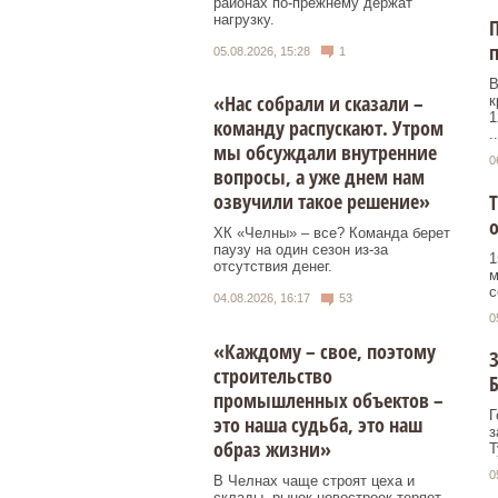
районах по-прежнему держат
нагрузку.
п
05.08.2026, 15:28
1
В
«Нас собрали и сказали –
к
1
команду распускают. Утром
..
мы обсуждали внутренние
0
вопросы, а уже днем нам
озвучили такое решение»
Т
ХК «Челны» – все? Команда берет
паузу на один сезон из-за
1
отсутствия денег.
м
с
04.08.2026, 16:17
53
0
«Каждому – свое, поэтому
З
строительство
Б
промышленных объектов –
Г
это наша судьба, это наш
з
образ жизни»
Т
0
В Челнах чаще строят цеха и
склады, рынок новостроек теряет