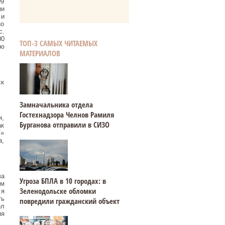
09
ии
 и
но
с.
00
ТОП-3 САМЫХ ЧИТАЕМЫХ
ую
МАТЕРИАЛОВ
ск
Замначальника отдела
Гостехнадзора Челнов Рамиля
и,
Бурганова отправили в СИЗО
ак
T»
а,
ва
Угроза БПЛА в 10 городах: в
ом
Зеленодольске обломки
 я
ть
повредили гражданский объект
ил
ия