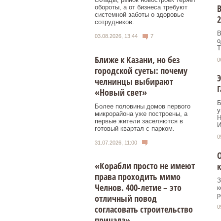
В
обороты, а от бизнеса требуют
системной заботы о здоровье
2
сотрудников.
В
03.08.2026, 13:44
7
о
Т
Ближе к Казани, но без
0
городской суеты: почему
Э
челнинцы выбирают
«Новый свет»
Б
Более половины домов первого
у
микрорайона уже построены, а
Н
первые жители заселяются в
И
готовый квартал с парком.
0
31.07.2026, 11:00
О
«Корабли просто не имеют
к
права проходить мимо
З
Челнов. 400-летие – это
к
р
отличный повод
согласовать строительство
0
причала»