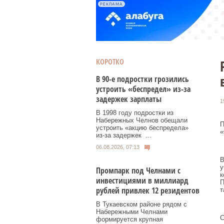
РЕКЛАМА
КОРОТКО
В 90-е подростки грозились
устроить «беспредел» из-за
задержек зарплаты
1
В 1998 году подростки из
Набережных Челнов обещали
П
устроить «акцию беспредела»
«
из‑за задержек ...
06.08.2026, 07:13
В
у
Промпарк под Челнами с
к
инвестициями в миллиард
П
рублей привлек 12 резидентов
т
В Тукаевском районе рядом с
Набережными Челнами
С
формируется крупная