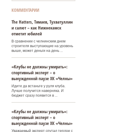
КОММЕНТАРИИ
Тhe Нatters, Тямаев, Тухватуллин
и салют – как Нижнекамск
отметит юбилей
В сравнении с челнинским днем
строителя выступающие на уровень
выше, может деньги на день ...
«Клубы не должны умирать»:
спортивный эксперт – о
вынужденной паузе ХК «Челны»
Идите да встаньте у руля клуба.
Лучше получится наверняка. И
бюджет сразу появится в ...
«Клубы не должны умирать»:
спортивный эксперт – о
вынужденной паузе ХК «Челны»
Уважаемый эксперт спутал теплое с