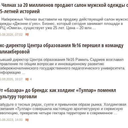
 Челнах за 20 миллионов продают салон мужской одежды 
5-летней историей
 Набережных Челнах выставили на продажу действующий салон мужск
дежды «Джонни о`yes». Бизнес, который сегодня занимает площади в
РЦ «Омега», существует уже 25 лет. Цена – 20 млн ...
6.08.2026, 07:02
кс-директор Центра образования №16 перешел в команду
Галиакберовой
ывший директор Центра образования №16 Рамиль Садриев возглавил
правление по общим вопросам и инновационному развитию
абережночелнинского государственного педагогического университета.
нформацию ...
5.08.2026, 16:07
4
т «базара» до бренда: как холдинг «Тулпар» поменял
ультуру торговли
абудьте о тесных рядах, суете и привычном образе рынка. Холдинговая
омпания «Тулпар» совершила настоящую архитектурную и сервисную
еволюцию, превратив четыре гектара территории в современное ...
5.08.2023, 14:00