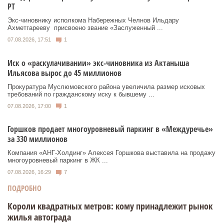
РТ
Экс‑чиновнику исполкома Набережных Челнов Ильдару
Ахметгарееву присвоено звание «Заслуженный ...
07.08.2026, 17:51
1
Иск о «раскулачивании» экс-чиновника из Актаныша
Ильясова вырос до 45 миллионов
Прокуратура Муслюмовского района увеличила размер исковых
требований по гражданскому иску к бывшему ...
07.08.2026, 17:00
1
Горшков продает многоуровневый паркинг в «Междуречье»
за 330 миллионов
Компания «АНГ-Холдинг» Алексея Горшкова выставила на продажу
многоуровневый паркинг в ЖК ...
07.08.2026, 16:29
7
ПОДРОБНО
Короли квадратных метров: кому принадлежит рынок
жилья автограда