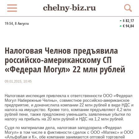
$ 82,17
19:54
, 8 Августа
€ 94,84
Налоговая Челнов предъявила
российско-американскому СП
«Федерал Могул» 22 млн рублей
09.01.2015, 10:45
Налоговая инспекция привлекла к ответственности ООО «Федерал
Могул Набережные Челны», совместное российско-американское
предприятие, и доначислила компании 22 млн рублей в виде НДС и
налога на имущество. Кроме того, компании предъявляют 4,2 млн
рублей пени, также предложено уменьшить заявленные убытки по
налогу на прибыль на 20 млн рублей и НДС на 1,2 млн рублей.
Судя по материалам дела, налоговая заподозрила «Федерал
Могул» в том числе в фиктивности сделок с ООО «Матекс» и ООО
«АльфаКам и К», обе компании занимаются оптовой торговлей