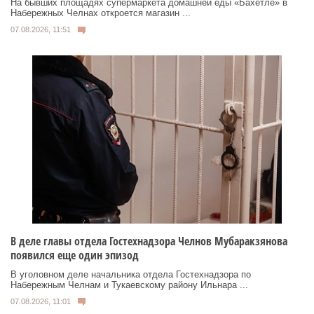
На бывших площадях супермаркета домашней еды «Бахетле» в
Набережных Челнах откроется магазин ...
07.08.2026, 11:51
В деле главы отдела Гостехнадзора Челнов Мубаракзянова
появился еще один эпизод
В уголовном деле начальника отдела Гостехнадзора по
Набережным Челнам и Тукаевскому району Ильнара ...
07.08.2026, 11:01