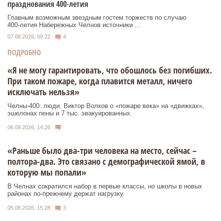
празднования 400‑летия
Главным возможным звездным гостем торжеств по случаю
400‑летия Набережных Челнов источники ...
07.08.2026, 09:22
4
ПОДРОБНО
«Я не могу гарантировать, что обошлось без погибших.
При таком пожаре, когда плавится металл, ничего
исключать нельзя»
Челны-400: люди. Виктор Волков о «пожаре века» на «движках»,
эшелонах пены и 7 тыс. эвакуированных.
06.08.2026, 14:26
«Раньше было два-три человека на место, сейчас –
полтора-два. Это связано с демографической ямой, в
которую мы попали»
В Челнах сократился набор в первые классы, но школы в новых
районах по-прежнему держат нагрузку.
05.08.2026, 15:28
3