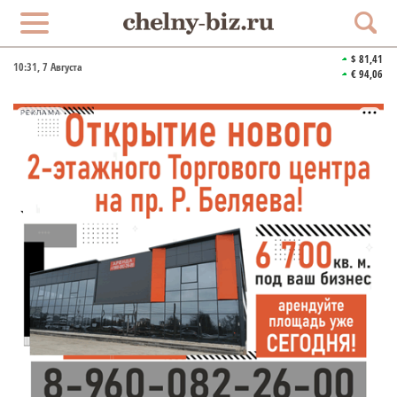
$ 81,41
10:31
, 7 Августа
€ 94,06
РЕКЛАМА