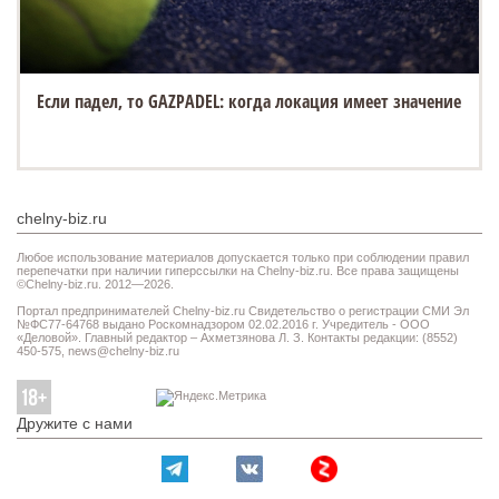
Если падел, то GAZPADEL: когда локация имеет значение
chelny-biz.ru
Любое использование материалов допускается только при соблюдении правил
перепечатки при наличии гиперссылки на Chelny-biz.ru. Все права защищены
©Chelny-biz.ru. 2012—2026.
Портал предпринимателей Chelny-biz.ru Свидетельство о регистрации СМИ Эл
№ФС77-64768 выдано Роскомнадзором 02.02.2016 г. Учредитель - ООО
«Деловой». Главный редактор – Ахметзянова Л. З. Контакты редакции: (8552)
450-575,
news@chelny-biz.ru
Дружите с нами