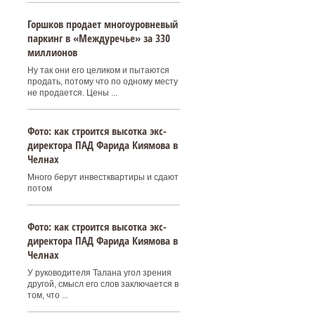
Горшков продает многоуровневый
паркинг в «Междуречье» за 330
миллионов
Ну так они его целиком и пытаются
продать, потому что по одному месту
не продается. Цены ...
Фото: как строится высотка экс-
директора ПАД Фарида Киямова в
Челнах
Много берут инвестквартиры и сдают
потом
Фото: как строится высотка экс-
директора ПАД Фарида Киямова в
Челнах
У руководителя Талана угол зрения
другой, смысл его слов заключается в
том, что ...