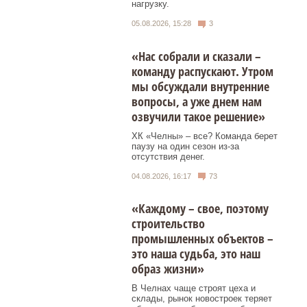
нагрузку.
05.08.2026, 15:28
3
«Нас собрали и сказали –
команду распускают. Утром
мы обсуждали внутренние
вопросы, а уже днем нам
озвучили такое решение»
ХК «Челны» – все? Команда берет
паузу на один сезон из-за
отсутствия денег.
04.08.2026, 16:17
73
«Каждому – свое, поэтому
строительство
промышленных объектов –
это наша судьба, это наш
образ жизни»
В Челнах чаще строят цеха и
склады, рынок новостроек теряет