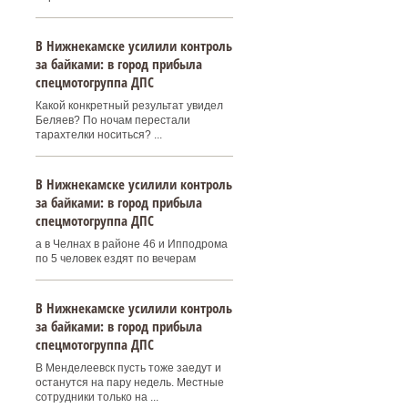
В Нижнекамске усилили контроль
за байками: в город прибыла
спецмотогруппа ДПС
Какой конкретный результат увидел
Беляев? По ночам перестали
тарахтелки носиться? ...
В Нижнекамске усилили контроль
за байками: в город прибыла
спецмотогруппа ДПС
а в Челнах в районе 46 и Ипподрома
по 5 человек ездят по вечерам
В Нижнекамске усилили контроль
за байками: в город прибыла
спецмотогруппа ДПС
В Менделеевск пусть тоже заедут и
останутся на пару недель. Местные
сотрудники только на ...