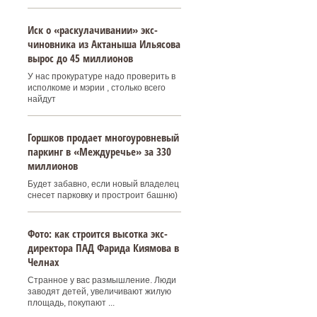
Иск о «раскулачивании» экс-
чиновника из Актаныша Ильясова
вырос до 45 миллионов
У нас прокуратуре надо проверить в
исполкоме и мэрии , столько всего
найдут
Горшков продает многоуровневый
паркинг в «Междуречье» за 330
миллионов
Будет забавно, если новый владелец
снесет парковку и простроит башню)
Фото: как строится высотка экс-
директора ПАД Фарида Киямова в
Челнах
Странное у вас размышление. Люди
заводят детей, увеличивают жилую
площадь, покупают ...