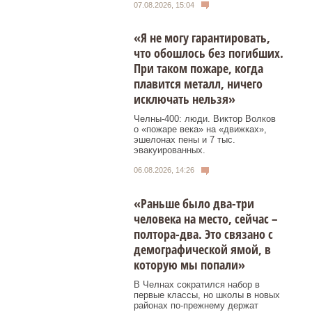
07.08.2026, 15:04
«Я не могу гарантировать,
что обошлось без погибших.
При таком пожаре, когда
плавится металл, ничего
исключать нельзя»
Челны-400: люди. Виктор Волков
о «пожаре века» на «движках»,
эшелонах пены и 7 тыс.
эвакуированных.
06.08.2026, 14:26
«Раньше было два-три
человека на место, сейчас –
полтора-два. Это связано с
демографической ямой, в
которую мы попали»
В Челнах сократился набор в
первые классы, но школы в новых
районах по-прежнему держат