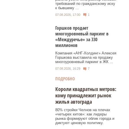
требований по гражданскому иску
к бывшему ...
07.08.2026, 17:00
1
Горшков продает
многоуровневый паркинг в
«Междуречье» за 330
миллионов
Компания «АНГ-Холдинг» Алексея
Горшкова выставила на продажу
многоуровневый паркинг в ЖК ...
07.08.2026, 16:29
7
ПОДРОБНО
Короли квадратных метров:
кому принадлежит рынок
жилья автограда
80% стройки Челнов на плечах
«четырех китов»: как лидеры
рынка формируют облик города и
диктуют ценовую политику.