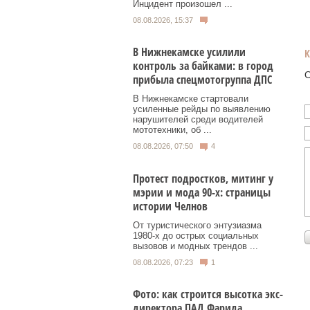
Инцидент произошел ...
08.08.2026, 15:37
В Нижнекамске усилили
контроль за байками: в город
О
прибыла спецмотогруппа ДПС
В Нижнекамске стартовали
усиленные рейды по выявлению
нарушителей среди водителей
мототехники, об ...
08.08.2026, 07:50
4
Протест подростков, митинг у
мэрии и мода 90-х: страницы
истории Челнов
От туристического энтузиазма
1980‑х до острых социальных
вызовов и модных трендов ...
08.08.2026, 07:23
1
Фото: как строится высотка экс-
директора ПАД Фарида