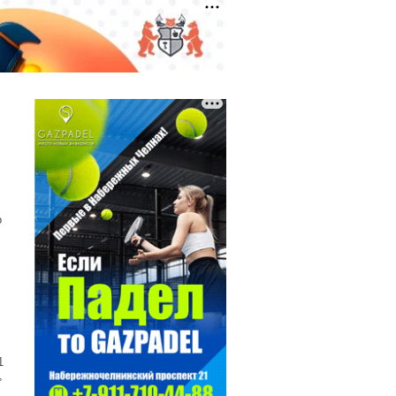
о
1
,