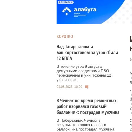
РЕКЛАМА
КОРОТКО
Над Татарстаном и
Башкортостаном за утро сбили
12 БПЛА
1
В течение утра 9 августа
дежурными средствами ПВО
М
перехвачены и уничтожены 12
п
украинских ...
д
09.08.2026, 10:09
-
п
Ш
В Челнах во время ремонтных
п
работ взорвался газовый
у
баллончик: пострадал мужчина
п
В Набережных Челнах в
О
результате хлопка газового
п
баллончика пострадал мужчина.
2