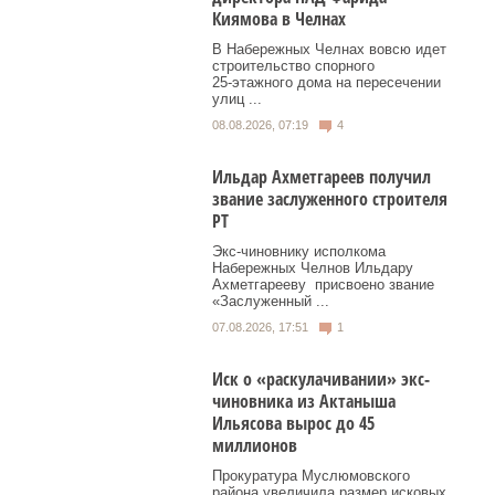
Киямова в Челнах
В Набережных Челнах вовсю идет
строительство спорного
25‑этажного дома на пересечении
улиц ...
08.08.2026, 07:19
4
Ильдар Ахметгареев получил
звание заслуженного строителя
РТ
Экс‑чиновнику исполкома
Набережных Челнов Ильдару
Ахметгарееву присвоено звание
«Заслуженный ...
07.08.2026, 17:51
1
Иск о «раскулачивании» экс-
чиновника из Актаныша
Ильясова вырос до 45
миллионов
Прокуратура Муслюмовского
района увеличила размер исковых