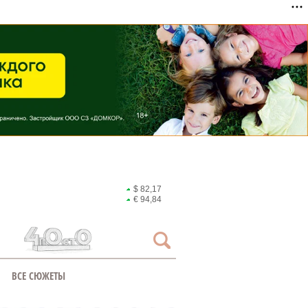
$ 82,17
€ 94,84
ВСЕ СЮЖЕТЫ