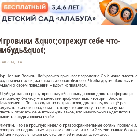
Игровики &quot;отрежут себе что-
нибудь&quot;
0.06.2013, 11:01
эр Челнов Василь Шайхразиев призывает городские СМИ чаще писать 
редпринимателях, занятых в игорном бизнесе. Чтобы другие боялись и
умали о своем поведении – вдруг исправятся.
 Я убедительно прошу пресс-службы периодически давать информацию
о игорному бизнесу – в качестве профилактики, - говорит Василь
айхразиев. – Те, кто ходит по острию ножа, должны будут ещё раз
одумать о своём поведении. Потому что они могут поскользнуться,
пасть и отрезать себе что-нибудь такое, что невозможно будет потом
ришить хирургическим путём.
тметим, что за прошлую неделю правоохранительные органы провели 3
роверку по подпольным игровым салонам, изъяли 275 системных блоков
60 мониторов, 5 покерных столов и 58 игровых автоматов.