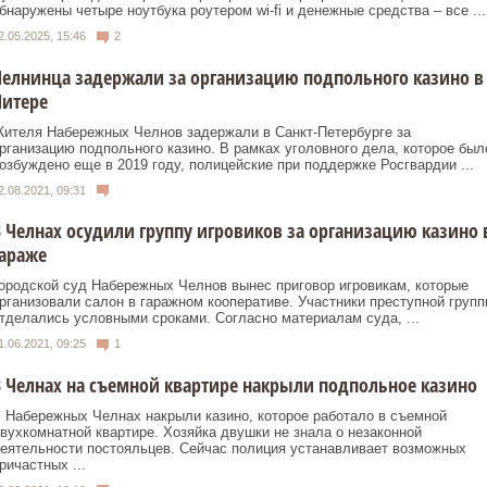
бнаружены четыре ноутбука роутером wi-fi и денежные средства – все ...
2.05.2025, 15:46
2
елнинца задержали за организацию подпольного казино в
Питере
ителя Набережных Челнов задержали в Санкт-Петербурге за
рганизацию подпольного казино. В рамках уголовного дела, которое был
озбуждено еще в 2019 году, полицейские при поддержке Росгвардии ...
2.08.2021, 09:31
 Челнах осудили группу игровиков за организацию казино 
араже
ородской суд Набережных Челнов вынес приговор игровикам, которые
рганизовали салон в гаражном кооперативе. Участники преступной групп
тделались условными сроками. Согласно материалам суда, ...
1.06.2021, 09:25
1
 Челнах на съемной квартире накрыли подпольное казино
 Набережных Челнах накрыли казино, которое работало в съемной
вухкомнатной квартире. Хозяйка двушки не знала о незаконной
еятельности постояльцев. Сейчас полиция устанавливает возможных
ричастных ...