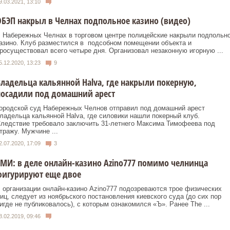
9.03.2021, 13:10
БЭП накрыл в Челнах подпольное казино (видео)
 Набережных Челнах в торговом центре полицейские накрыли подпольн
азино. Клуб разместился в подсобном помещении объекта и
росуществовал всего четыре дня. Организовал незаконную игорную ...
5.12.2020, 13:23
9
ладельца кальянной Halva, где накрыли покерную,
посадили под домашний арест
ородской суд Набережных Челнов отправил под домашний арест
ладельца кальянной Halva, где силовики нашли покерный клуб.
ледствие требовало заключить 31-летнего Максима Тимофеева под
тражу. Мужчине ...
2.07.2020, 17:09
3
МИ: в деле онлайн-казино Azino777 помимо челнинца
фигурируют еще двое
 организации онлайн-казино Azino777 подозреваются трое физических
иц, следует из ноябрьского постановления киевского суда (до сих пор
игде не публиковалось), с которым ознакомился «Ъ». Ранее The ...
8.02.2019, 09:46