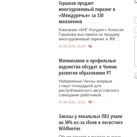
О
Горшков продает
многоуровневый паркинг в
«Междуречье» за 330
миллионов
Компания «АНГ-Холдинг» Алексея
Горшкова выставила на продажу
многоуровневый паркинг в ЖК ...
07.08.2026, 16:29
Минниханов и профильные
ведомства обсудят в Челнах
развитие образования РТ
Набережные Челны впервые
станут площадкой для
республиканского августовского
совещания работников ...
07.08.2026, 15:02
2
Заказы у локальных ПВЗ упали
на 30% из-за сбоев в логистике
Wildberries
Объем заказов в пунктах выдачи