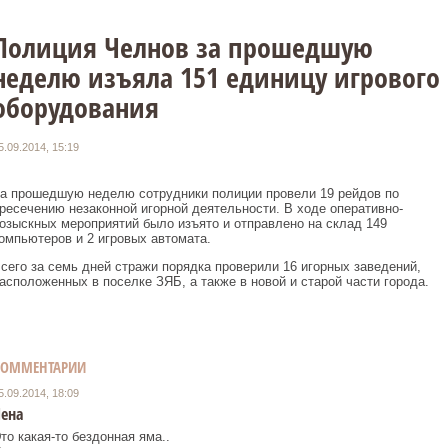
Полиция Челнов за прошедшую
неделю изъяла 151 единицу игрового
оборудования
5.09.2014, 15:19
а прошедшую неделю сотрудники полиции провели 19 рейдов по
ресечению незаконной игорной деятельности. В ходе оперативно-
озыскных мероприятий было изъято и отправлено на склад 149
омпьютеров и 2 игровых автомата.
сего за семь дней стражи порядка проверили 16 игорных заведений,
асположенных в поселке ЗЯБ, а также в новой и старой части города.
КОММЕНТАРИИ
5.09.2014, 18:09
ена
то какая-то бездонная яма..