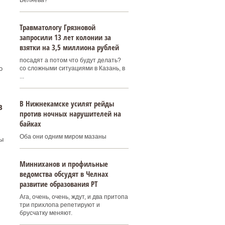
Беляева?
Травматологу Грязновой
запросили 13 лет колонии за
взятки на 3,5 миллиона рублей
посадят а потом что будут делать?
о
со сложными ситуациями в Казань, в
...
В Нижнекамске усилят рейды
в
против ночных нарушителей на
байках
Оба они одним миром мазаны
ы
Минниханов и профильные
ведомства обсудят в Челнах
развитие образования РТ
Ага, очень, очень, ждут, и два притопа
три прихлопа репетируют и
брусчатку меняют.