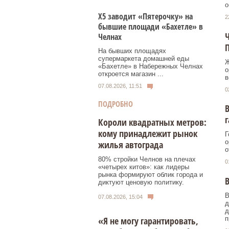
о
Х5 заводит «Пятерочку» на
2
бывшие площади «Бахетле» в
Ч
Челнах
На бывших площадях
супермаркета домашней еды
Ж
«Бахетле» в Набережных Челнах
о
откроется магазин ...
в
07.08.2026, 11:51
0
ПОДРОБНО
В
г
Короли квадратных метров:
кому принадлежит рынок
Г
о
жилья автограда
о
80% стройки Челнов на плечах
0
«четырех китов»: как лидеры
рынка формируют облик города и
В
диктуют ценовую политику.
В
07.08.2026, 15:04
д
д
п
«Я не могу гарантировать,