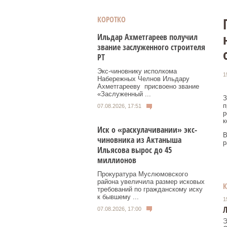
КОРОТКО
Ильдар Ахметгареев получил
звание заслуженного строителя
РТ
Экс‑чиновнику исполкома
1
Набережных Челнов Ильдару
Ахметгарееву присвоено звание
«Заслуженный ...
З
п
07.08.2026, 17:51
р
к
Иск о «раскулачивании» экс-
В
чиновника из Актаныша
р
Ильясова вырос до 45
миллионов
Прокуратура Муслюмовского
района увеличила размер исковых
требований по гражданскому иску
к бывшему ...
1
Л
07.08.2026, 17:00
Э