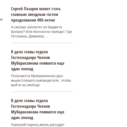
Сергей Лазарев может стать
главным звездным гостем
празднования 400‑летия
ое
А сколько заплатят из бюджета
Билану? Или бесплатно приедет. Где
Останина, Даванков, ...
В деле главы отдела
Гостехнадзора Челнов
Мубаракзянова появился еще
один эпизод
Получается Мубаракзянов сдал
вышестоящего руководителя , чтобы
выйти на свободу .
В деле главы отдела
Гостехнадзора Челнов
Мубаракзянова появился еще
один эпизод
Хороший парень,жизнь рассудит