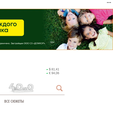
$ 81,41
€ 94,06
ВСЕ СЮЖЕТЫ