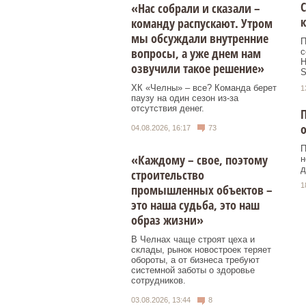
С
«Нас собрали и сказали –
к
команду распускают. Утром
мы обсуждали внутренние
П
вопросы, а уже днем нам
с
Н
озвучили такое решение»
S
ХК «Челны» – все? Команда берет
1
паузу на один сезон из-за
отсутствия денег.
П
04.08.2026, 16:17
73
П
«Каждому – свое, поэтому
н
д
строительство
1
промышленных объектов –
это наша судьба, это наш
образ жизни»
В Челнах чаще строят цеха и
склады, рынок новостроек теряет
обороты, а от бизнеса требуют
системной заботы о здоровье
сотрудников.
03.08.2026, 13:44
8