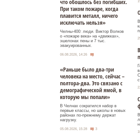
что обошлось без погибших.
1
При таком пожаре, когда
О
плавится металл, ничего
исключать нельзя»
В
к
п
Челны-400: люди. Виктор Волков
о «пожаре века» на «движках»,
2
эшелонах пены и 7 тыс.
эвакуированных.
В
06.08.2026, 14:26
Г
«Раньше было два-три
в
человека на место, сейчас –
С
с
полтора-два. Это связано с
2
демографической ямой, в
которую мы попали»
С
В Челнах сократился набор в
первые классы, но школы в новых
В
районах по-прежнему держат
л
нагрузку.
н
05.08.2026, 15:28
3
1