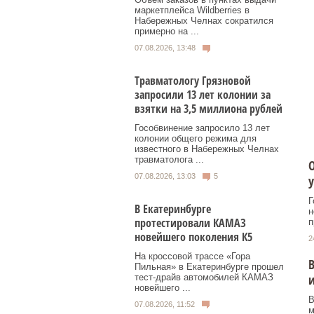
маркетплейса Wildberries в
Набережных Челнах сократился
примерно на ...
07.08.2026, 13:48
Травматологу Грязновой
запросили 13 лет колонии за
взятки на 3,5 миллиона рублей
Гособвинение запросило 13 лет
колонии общего режима для
известного в Набережных Челнах
травматолога ...
О
07.08.2026, 13:03
5
у
Г
В Екатеринбурге
н
протестировали КАМАЗ
п
новейшего поколения К5
2
На кроссовой трассе «Гора
В
Пильная» в Екатеринбурге прошел
и
тест-драйв автомобилей КАМАЗ
новейшего ...
В
07.08.2026, 11:52
м