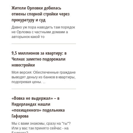
Жители Орловки добилась
отмены спорной стройки через
прокуратуру и суд
Давно уж пора наводить там порядок
не Орловка с частными домами а
авторынок какой то
9,5 миллионов за квартиру: в
Челнах заметно подорожали
новостройки
Моя версия: Обеспеченные граждане
выводят деньгу из банков в квартиры,
подогревая цены. ...
«Вовка не выдержал» – в
Нидерландах нашли
«похищенного» подельника
Гафарова
Мы с вами знакомы, сразу на "ты"?
Или у вас так принято сейчас - на