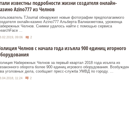
тали известны подробности жизни создателя онлайн-
азино Azino777 из Челнов
ользователь TJournal обнаружил новые фотографии предполагаемого
оздателя онлайн-казино Azino777 Альберта Валиахметова, уроженца
абережных Челнов. Снимки удалось найти с помощью сервиса
earchFace ...
3.02.2019, 09:06
2
олиция Челнов с начала года изъяла 900 единиц игорного
оборудования
олиция Набережных Челнов за первый квартал 2018 года изъяла из
езаконного оборота более 900 единиц игрового оборудования. Возбужде
ва уголовных дела, сообщает пресс-служба УМВД по городу. ...
8.04.2018, 11:24
2