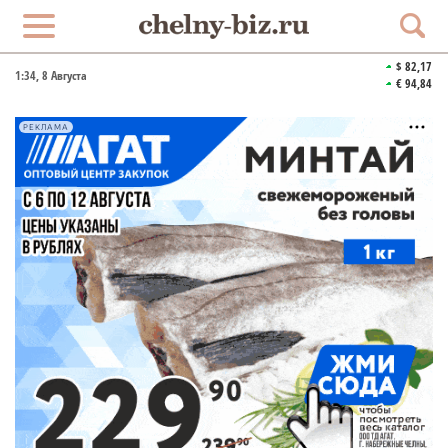
$ 82,17
1:34
, 8 Августа
€ 94,84
РЕКЛАМА