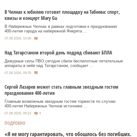
В Челнах к юбилею готовят площадку на Табеева: спорт,
квизы и концерт Mary Gu
В Набережных Челнах в рамках подготовки к празднованию
400‑летия города на набережной Фикрята ...
07.08.2026, 10:06
Над Татарстаном второй день подряд сбивают БПЛА
Дежурные силы ПВО сегодня сбили беспилотные летательные
аппараты в небе над Татарстаном, сообщает ...
07.08.2026, 09:25
Сергей Лазарев может стать главным звездным гостем
празднования 400‑летия
Главным возможным звездным гостем торжеств по случаю
400‑летия Набережных Челнов источники ...
07.08.2026, 09:22
4
ПОДРОБНО
«Я не могу гарантировать, что обошлось без погибших.