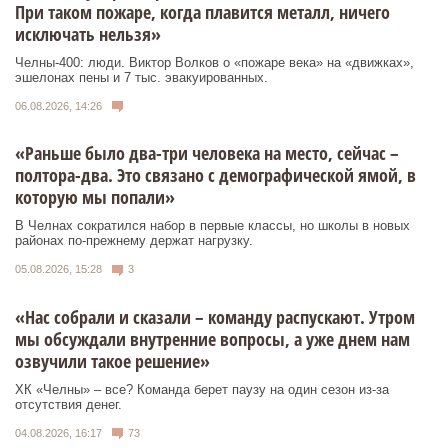
При таком пожаре, когда плавится металл, ничего
исключать нельзя»
Челны-400: люди. Виктор Волков о «пожаре века» на «движках»,
эшелонах пены и 7 тыс. эвакуированных.
06.08.2026, 14:26
«Раньше было два-три человека на место, сейчас –
полтора-два. Это связано с демографической ямой, в
которую мы попали»
В Челнах сократился набор в первые классы, но школы в новых
районах по-прежнему держат нагрузку.
05.08.2026, 15:28
3
«Нас собрали и сказали – команду распускают. Утром
мы обсуждали внутренние вопросы, а уже днем нам
озвучили такое решение»
ХК «Челны» – все? Команда берет паузу на один сезон из-за
отсутствия денег.
04.08.2026, 16:17
73