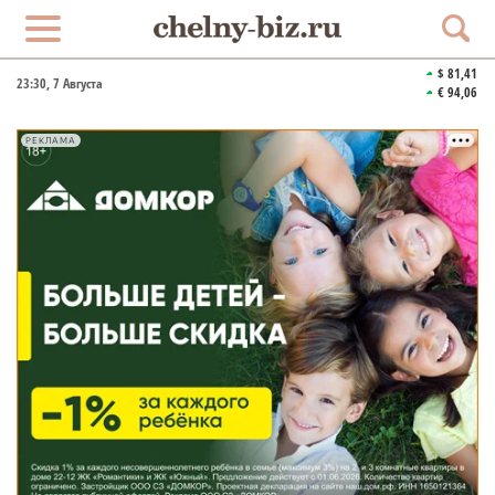
$ 81,41
23:30
, 7 Августа
€ 94,06
РЕКЛАМА