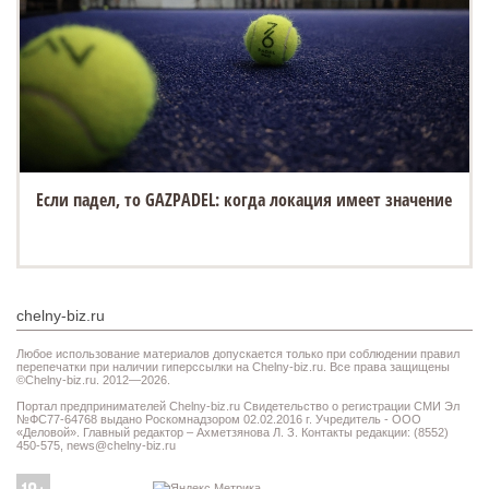
Если падел, то GAZPADEL: когда локация имеет значение
chelny-biz.ru
Любое использование материалов допускается только при соблюдении правил
перепечатки при наличии гиперссылки на Chelny-biz.ru. Все права защищены
©Chelny-biz.ru. 2012—2026.
Портал предпринимателей Chelny-biz.ru Свидетельство о регистрации СМИ Эл
№ФС77-64768 выдано Роскомнадзором 02.02.2016 г. Учредитель - ООО
«Деловой». Главный редактор – Ахметзянова Л. З. Контакты редакции: (8552)
450-575,
news@chelny-biz.ru