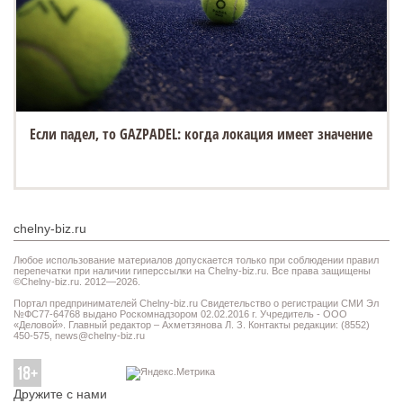
Если падел, то GAZPADEL: когда локация имеет значение
chelny-biz.ru
Любое использование материалов допускается только при соблюдении правил
перепечатки при наличии гиперссылки на Chelny-biz.ru. Все права защищены
©Chelny-biz.ru. 2012—2026.
Портал предпринимателей Chelny-biz.ru Свидетельство о регистрации СМИ Эл
№ФС77-64768 выдано Роскомнадзором 02.02.2016 г. Учредитель - ООО
«Деловой». Главный редактор – Ахметзянова Л. З. Контакты редакции: (8552)
450-575,
news@chelny-biz.ru
Дружите с нами