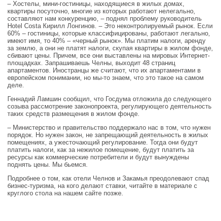
– Хостелы, мини-гостиницы, находящиеся в жилых домах,
квартиры посуточно, многие из которых работают нелегально,
составляют нам конкуренцию, – поднял проблему руководитель
Hotel Costa Кирилл Лонгинов. – Это неконтролируемый рынок. Если
60% – гостиницы, которые классифицированы, работают легально,
имеют имя, то 40% – «черный рынок». Мы платим налоги, аренду
за землю, а они не платят налоги, скупая квартиры в жилом фонде,
сбивают цены. Причем, все они выставлены на мировых Интернет-
площадках. Запрашиваешь Челны, выходит 48 страниц
апартаментов. Иностранцы же считают, что их апартаментами в
европейском понимании, но мы-то знаем, что это такое на самом
деле.
Геннадий Ламшин сообщил, что Госдума отложила до следующего
созыва рассмотрение законопроекта, регулирующего деятельность
таких средств размещения в жилом фонде.
­– Министерство и правительство поддержало нас в том, что нужен
порядок. Но нужен закон, не запрещающий деятельность в жилых
помещениях, а ужесточающий регулирование. Тогда они будут
платить налоги, как за нежилое помещение, будут платить за
ресурсы как коммерческие потребители и будут вынуждены
поднять цены. Мы бьемся.
Подробнее о том, как отели Челнов и Закамья преодолевают спад
бизнес-туризма, на кого делают ставки, читайте в материале с
круглого стола на нашем сайте позже.