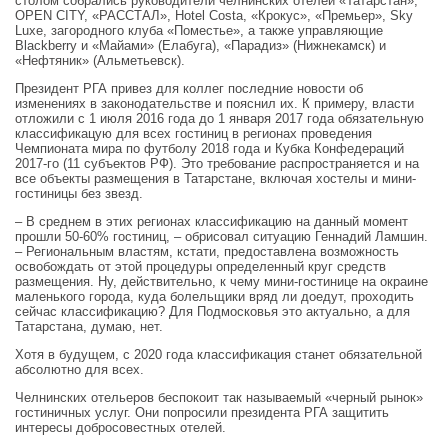
столом собрались руководители челнинских отелей «Татарстан»,
OPEN CITY, «РАССТАЛ», Hotel Costa, «Крокус», «Премьер», Sky
Luxe, загородного клуба «Поместье», а также управляющие
Blackberry и «Майами» (Елабуга), «Парадиз» (Нижнекамск) и
«Нефтяник» (Альметьевск).
Президент РГА привез для коллег последние новости об
изменениях в законодательстве и пояснил их. К примеру, власти
отложили с 1 июля 2016 года до 1 января 2017 года обязательную
классификацую для всех гостиниц в регионах проведения
Чемпионата мира по футболу 2018 года и Кубка Конфедераций
2017-го (11 субъектов РФ). Это требование распространяется и на
все объекты размещения в Татарстане, включая хостелы и мини-
гостиницы без звезд.
– В среднем в этих регионах классификацию на данный момент
прошли 50-60% гостиниц, – обрисовал ситуацию Геннадий Ламшин.
– Региональным властям, кстати, предоставлена возможность
освобождать от этой процедуры определенный круг средств
размещения. Ну, действительно, к чему мини-гостинице на окраине
маленького города, куда болельщики вряд ли доедут, проходить
сейчас классификацию? Для Подмосковья это актуально, а для
Татарстана, думаю, нет.
Хотя в будущем, с 2020 года классификация станет обязательной
абсолютно для всех.
Челнинских отельеров беспокоит так называемый «черный рынок»
гостиничных услуг. Они попросили президента РГА защитить
интересы добросовестных отелей.