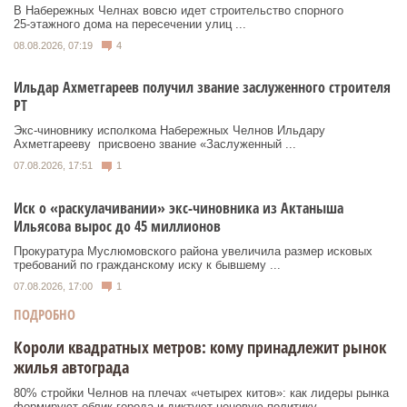
В Набережных Челнах вовсю идет строительство спорного
25‑этажного дома на пересечении улиц ...
08.08.2026, 07:19
4
Ильдар Ахметгареев получил звание заслуженного строителя
РТ
Экс‑чиновнику исполкома Набережных Челнов Ильдару
Ахметгарееву присвоено звание «Заслуженный ...
07.08.2026, 17:51
1
Иск о «раскулачивании» экс-чиновника из Актаныша
Ильясова вырос до 45 миллионов
Прокуратура Муслюмовского района увеличила размер исковых
требований по гражданскому иску к бывшему ...
07.08.2026, 17:00
1
ПОДРОБНО
Короли квадратных метров: кому принадлежит рынок
жилья автограда
80% стройки Челнов на плечах «четырех китов»: как лидеры рынка
формируют облик города и диктуют ценовую политику.